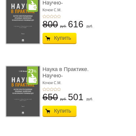
Научно-
консультационные (пра
Кочои С.М.
...
800
616
руб.
руб.
Купить
Наука в Практике.
Научно-
консультационные (пра
Кочои С.М.
...
650
501
руб.
руб.
Купить