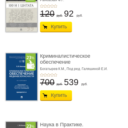
Раневская Ф.Г.
120
92
руб.
руб.
Купить
Криминалистическое
обеспечение
медиабезопас� ...
Богатырев К.М.,
Под ред. Галяшиной Е.И.
700
539
руб.
руб.
Купить
Наука в Практике.