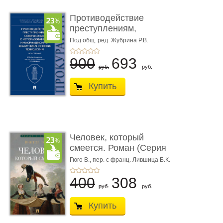
Противодействие
преступлениям,
совершаемым с ...
Под общ. ред. Жубрина Р.В.
900
693
руб.
руб.
Купить
Человек, который
смеется. Роман (Серия
«Роман с ...
Гюго В.,
пер. с франц. Лившица Б.К.
400
308
руб.
руб.
Купить