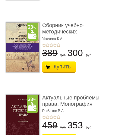
Сборник учебно-
методических
материалов по кур ...
Усачева К.А.
389
300
руб.
руб.
Купить
Актуальные проблемы
права. Монография
Рыбаков В.А.
459
353
руб.
руб.