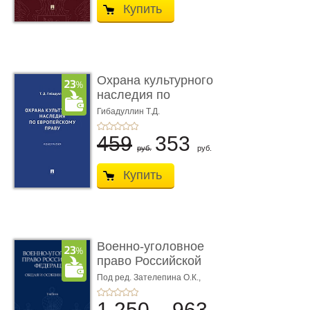
Купить
Охрана культурного
наследия по
европейскому п ...
Гибадуллин Т.Д.
459
353
руб.
руб.
Купить
Военно-уголовное
право Российской
Федерации. � ...
Под ред. Зателепина О.К.,
Шарапова С.Н.
1 250
963