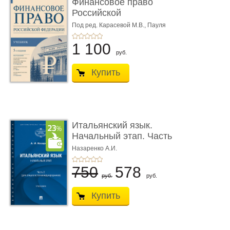
Финансовое право
Российской
Федерации. 5-е изд�
Под ред. Карасевой М.В., Пауля
А.Г., Красюкова А.В.
...
1 100
руб.
Купить
Итальянский язык.
Начальный этап. Часть
2. Учеб� ...
Назаренко А.И.
750
578
руб.
руб.
Купить