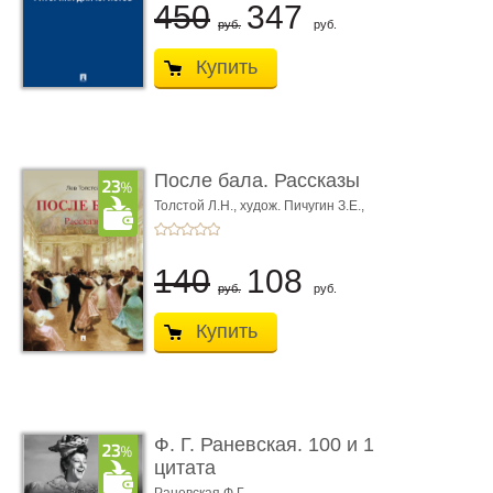
450
347
руб.
руб.
Купить
После бала. Рассказы
Толстой Л.Н.,
худож. Пичугин З.Е.,
худож. Лебедев А.И.,
худож. Лансере Е.Е.
140
108
руб.
руб.
Купить
Ф. Г. Раневская. 100 и 1
цитата