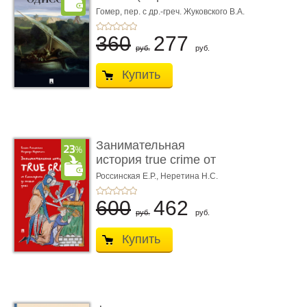
книгой»)
Гомер,
пер. с др.-греч. Жуковского В.А.
360
277
руб.
руб.
Купить
Занимательная
история true crime от
Гиппократа до � ...
Россинская Е.Р.,
Неретина Н.С.
600
462
руб.
руб.
Купить