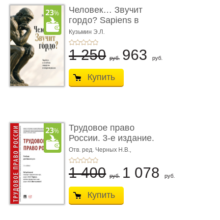
Человек… Звучит
гордо? Sapiens в
тенётах социума � ...
Кузьмин Э.Л.
1 250
963
руб.
руб.
Купить
Трудовое право
России. 3-е издание.
Учебник для ...
Отв. ред. Черных Н.В.,
Шестерякова И.В.
1 400
1 078
руб.
руб.
Купить