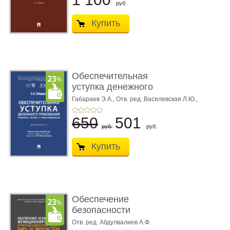
руб.
Купить
Обеспечительная
уступка денежного
требования ...
Габараев Э.А.,
Отв. ред. Василевская Л.Ю.,
вступ. сл. Каретина М.Г.
650
501
руб.
руб.
Купить
Обеспечение
безопасности
функционирования уг
Отв. ред. Абдулвалиев А.Ф.