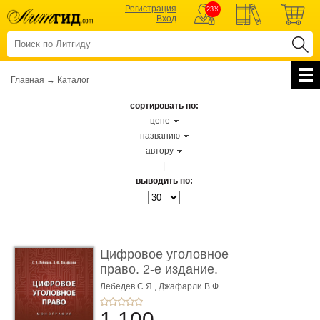
Регистрация
23%
Вход
Главная
→
Каталог
сортировать по:
цене
названию
автору
|
выводить по:
Цифровое уголовное
право. 2-е издание.
Монограф ...
Лебедев С.Я.,
Джафарли В.Ф.
1 100