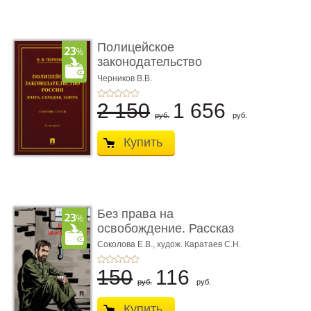
Полицейское
законодательство
России: вчера, с� ...
Черников В.В.
2 150
1 656
руб.
руб.
Купить
Без права на
освобождение. Рассказ
Соколова Е.В.,
худож. Каратаев С.Н.
150
116
руб.
руб.
Купить