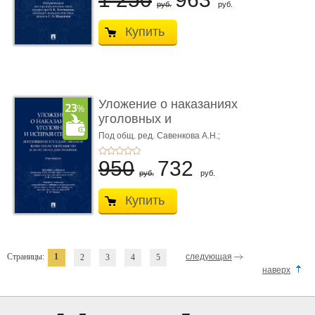
руб.
руб.
Купить
Уложение о наказаниях
уголовных и
исправитель ...
Под общ. ред. Савенкова А.Н.;
науч. ред. и рук. авт. кол. Чучаев
А.И.
950
732
руб.
руб.
Купить
Страницы:
1
следующая
2
3
4
5
наверх