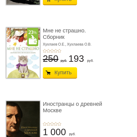
Мне не страшно.
Сборник
терапевтических
Хухлаев О.Е., Хухлаева О.В.
сказо� ...
250
193
руб.
руб.
Купить
Иностранцы о древней
Москве
1 000
руб.