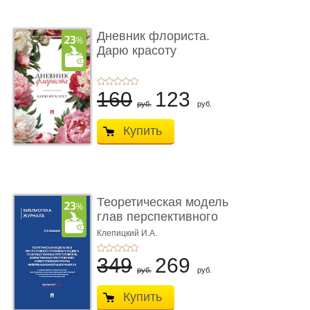
Дневник флориста.
Дарю красоту
160
123
руб.
руб.
Купить
Теоретическая модель
глав перспективного
УК о ...
Клепицкий И.А.
349
269
руб.
руб.
Купить