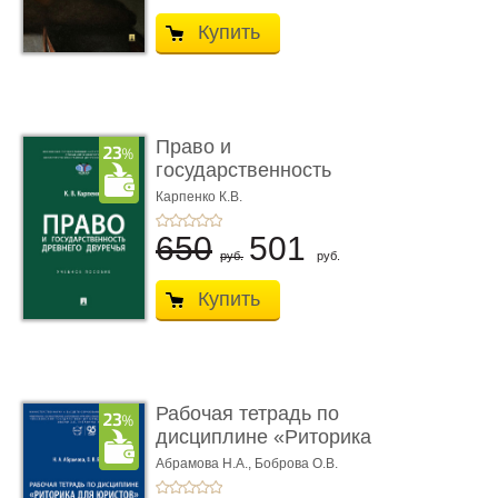
Купить
Право и
государственность
Древнего Двуречья. �
Карпенко К.В.
...
650
501
руб.
руб.
Купить
Рабочая тетрадь по
дисциплине «Риторика
для ю� ...
Абрамова Н.А.,
Боброва О.В.