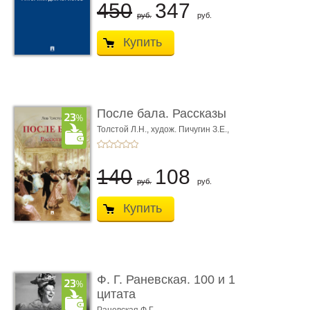
450
347
руб.
руб.
Купить
После бала. Рассказы
Толстой Л.Н.,
худож. Пичугин З.Е.,
худож. Лебедев А.И.,
худож. Лансере Е.Е.
140
108
руб.
руб.
Купить
Ф. Г. Раневская. 100 и 1
цитата