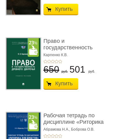
Купить
Право и
государственность
Древнего Двуречья. �
Карпенко К.В.
...
650
501
руб.
руб.
Купить
Рабочая тетрадь по
дисциплине «Риторика
для ю� ...
Абрамова Н.А.,
Боброва О.В.