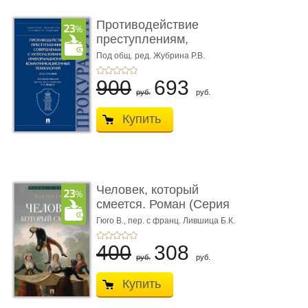
Противодействие
преступлениям,
совершаемым с ...
Под общ. ред. Жубрина Р.В.
900
693
руб.
руб.
Купить
Человек, который
смеется. Роман (Серия
«Роман с ...
Гюго В.,
пер. с франц. Лившица Б.К.
400
308
руб.
руб.
Купить