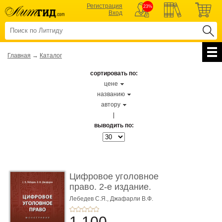
Регистрация
23%
Вход
Главная
→
Каталог
сортировать по:
цене
названию
автору
|
выводить по:
Цифровое уголовное
право. 2-е издание.
Монограф ...
Лебедев С.Я.,
Джафарли В.Ф.
1 100