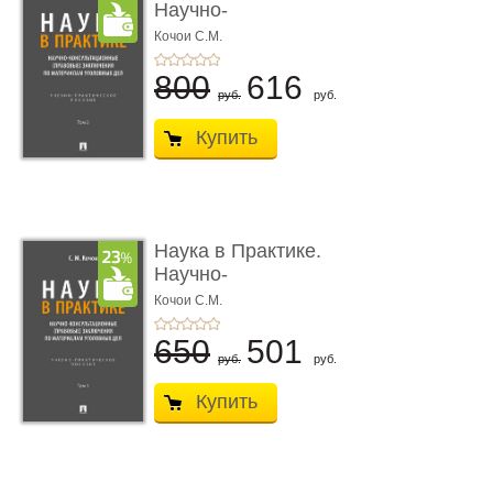
Научно-
консультационные (пра
Кочои С.М.
...
800
616
руб.
руб.
Купить
Наука в Практике.
Научно-
консультационные (пра
Кочои С.М.
...
650
501
руб.
руб.
Купить