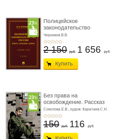
Полицейское
законодательство
России: вчера, с� ...
Черников В.В.
2 150
1 656
руб.
руб.
Купить
Без права на
освобождение. Рассказ
Соколова Е.В.,
худож. Каратаев С.Н.
150
116
руб.
руб.
Купить