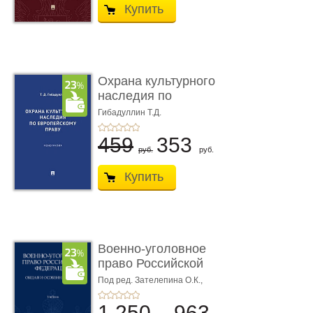
Купить
Охрана культурного
наследия по
европейскому п ...
Гибадуллин Т.Д.
459
353
руб.
руб.
Купить
Военно-уголовное
право Российской
Федерации. � ...
Под ред. Зателепина О.К.,
Шарапова С.Н.
1 250
963