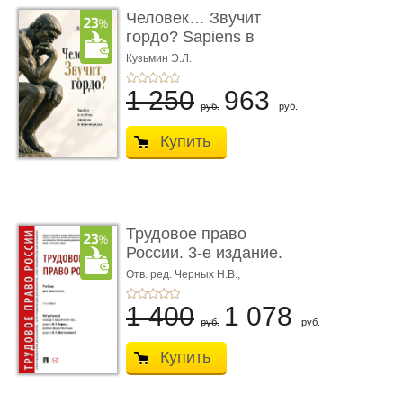
Человек… Звучит
гордо? Sapiens в
тенётах социума � ...
Кузьмин Э.Л.
1 250
963
руб.
руб.
Купить
Трудовое право
России. 3-е издание.
Учебник для ...
Отв. ред. Черных Н.В.,
Шестерякова И.В.
1 400
1 078
руб.
руб.
Купить