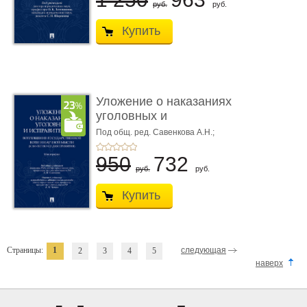
руб.
руб.
Купить
Уложение о наказаниях
уголовных и
исправитель ...
Под общ. ред. Савенкова А.Н.;
науч. ред. и рук. авт. кол. Чучаев
А.И.
950
732
руб.
руб.
Купить
Страницы:
1
следующая
2
3
4
5
наверх