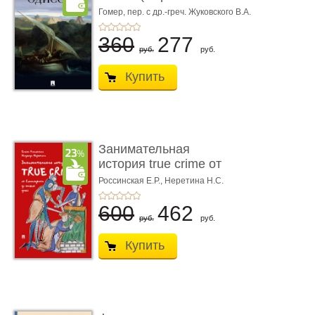
книгой»)
Гомер,
пер. с др.-греч. Жуковского В.А.
360
277
руб.
руб.
Купить
Занимательная
история true crime от
Гиппократа до � ...
Россинская Е.Р.,
Неретина Н.С.
600
462
руб.
руб.
Купить