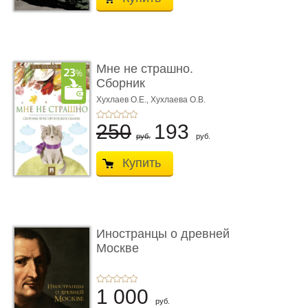
Мне не страшно.
Сборник
терапевтических
Хухлаев О.Е., Хухлаева О.В.
сказо� ...
250
193
руб.
руб.
Купить
Иностранцы о древней
Москве
1 000
руб.