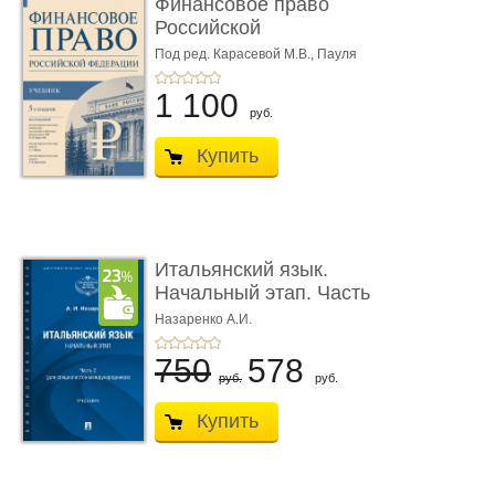
Финансовое право
Российской
Федерации. 5-е изд�
Под ред. Карасевой М.В., Пауля
А.Г., Красюкова А.В.
...
1 100
руб.
Купить
Итальянский язык.
Начальный этап. Часть
2. Учеб� ...
Назаренко А.И.
750
578
руб.
руб.
Купить