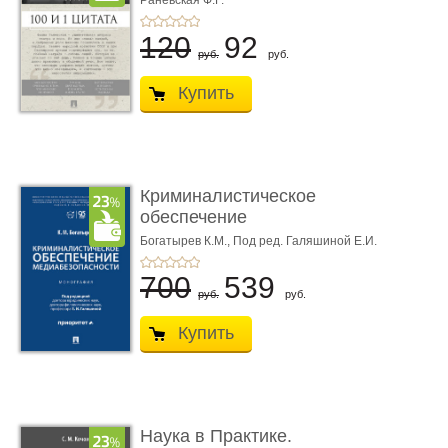
Раневская Ф.Г.
120
92
руб.
руб.
Купить
Криминалистическое
обеспечение
медиабезопас� ...
Богатырев К.М.,
Под ред. Галяшиной Е.И.
700
539
руб.
руб.
Купить
Наука в Практике.