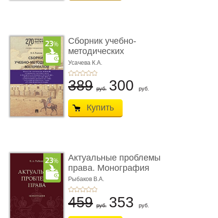
Сборник учебно-
методических
материалов по кур ...
Усачева К.А.
389
300
руб.
руб.
Купить
Актуальные проблемы
права. Монография
Рыбаков В.А.
459
353
руб.
руб.