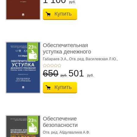
руб.
Купить
Обеспечительная
уступка денежного
требования ...
Габараев Э.А.,
Отв. ред. Василевская Л.Ю.,
вступ. сл. Каретина М.Г.
650
501
руб.
руб.
Купить
Обеспечение
безопасности
функционирования уг
Отв. ред. Абдулвалиев А.Ф.