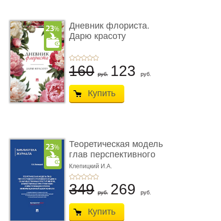
Дневник флориста.
Дарю красоту
160
123
руб.
руб.
Купить
Теоретическая модель
глав перспективного
УК о ...
Клепицкий И.А.
349
269
руб.
руб.
Купить