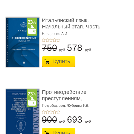
Итальянский язык.
Начальный этап. Часть
2. Учеб� ...
Назаренко А.И.
750
578
руб.
руб.
Купить
Противодействие
преступлениям,
совершаемым с ...
Под общ. ред. Жубрина Р.В.
900
693
руб.
руб.
Купить