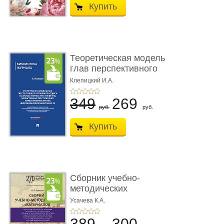
Купить
Теоретическая модель
глав перспективного
УК о ...
Клепицкий И.А.
349
269
руб.
руб.
Купить
Сборник учебно-
методических
материалов по кур ...
Усачева К.А.
389
300