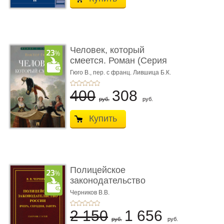
Человек, который
смеется. Роман (Серия
«Роман с ...
Гюго В.,
пер. с франц. Лившица Б.К.
400
308
руб.
руб.
Купить
Полицейское
законодательство
России: вчера, с� ...
Черников В.В.
2 150
1 656
руб.
руб.