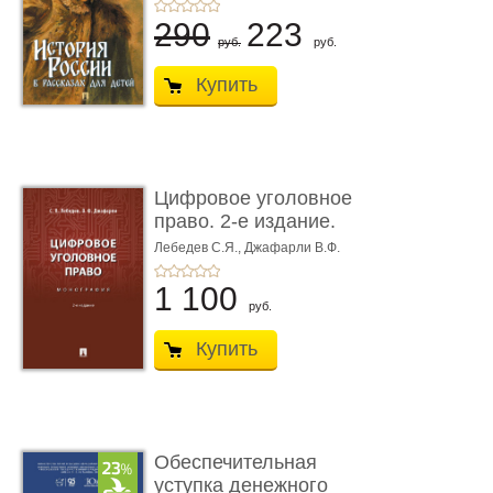
290
223
руб.
руб.
Купить
Цифровое уголовное
право. 2-е издание.
Монограф ...
Лебедев С.Я.,
Джафарли В.Ф.
1 100
руб.
Купить
Обеспечительная
уступка денежного