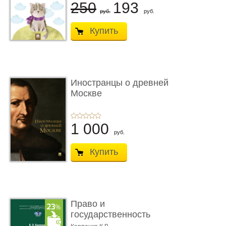
250
193
руб.
руб.
Купить
Иностранцы о древней
Москве
1 000
руб.
Купить
Право и
государственность
Древнего Двуречья. �