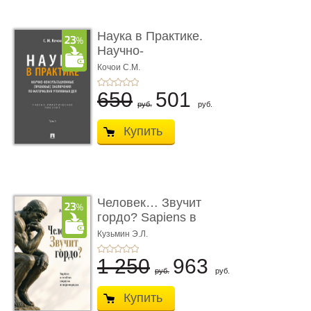
Наука в Практике.
Научно-
консультационные (пра
Кочои С.М.
...
650
501
руб.
руб.
Купить
Человек… Звучит
гордо? Sapiens в
тенётах социума � ...
Кузьмин Э.Л.
1 250
963
руб.
руб.
Купить