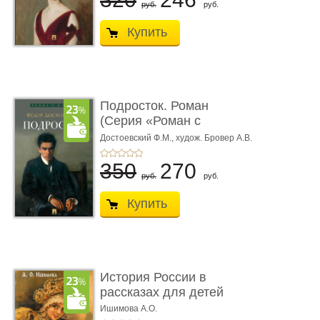
руб.
руб.
Купить
Подросток. Роман
(Серия «Роман с
книгой»)
Достоевский Ф.М.,
худож. Бровер А.В.
350
270
руб.
руб.
Купить
История России в
рассказах для детей
Ишимова А.О.