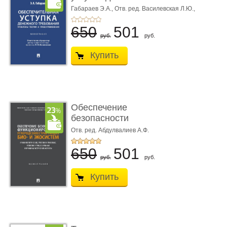
требования ...
Габараев Э.А.,
Отв. ред. Василевская Л.Ю.,
вступ. сл. Каретина М.Г.
650
501
руб.
руб.
Купить
Обеспечение
безопасности
функционирования уг
Отв. ред. Абдулвалиев А.Ф.
...
650
501
руб.
руб.
Купить