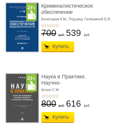
Криминалистическое
обеспечение
медиабезопас� ...
Богатырев К.М.,
Под ред. Галяшиной Е.И.
700
539
руб.
руб.
Купить
Наука в Практике.
Научно-
консультационные (пра
Кочои С.М.
...
800
616
руб.
руб.
Купить