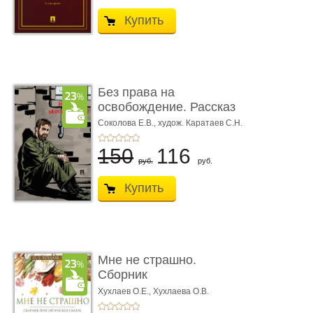
Купить
Без права на
освобождение. Рассказ
Соколова Е.В.,
худож. Каратаев С.Н.
150
116
руб.
руб.
Купить
Мне не страшно.
Сборник
терапевтических
Хухлаев О.Е., Хухлаева О.В.
сказо� ...