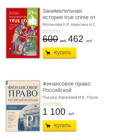
Занимательная
история true crime от
Гиппократа до � ...
Россинская Е.Р.,
Неретина Н.С.
600
462
руб.
руб.
Купить
Финансовое право
Российской
Федерации. 5-е изд�
Под ред. Карасевой М.В., Пауля
А.Г., Красюкова А.В.
...
1 100
руб.
Купить