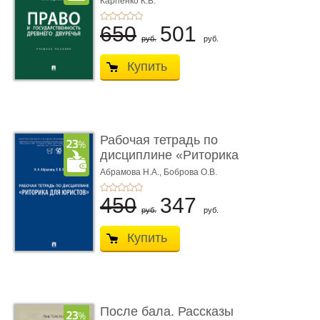
Карпенко К.В.
...
650
501
руб.
руб.
Купить
Рабочая тетрадь по
дисциплине «Риторика
для ю� ...
Абрамова Н.А.,
Боброва О.В.
450
347
руб.
руб.
Купить
После бала. Рассказы