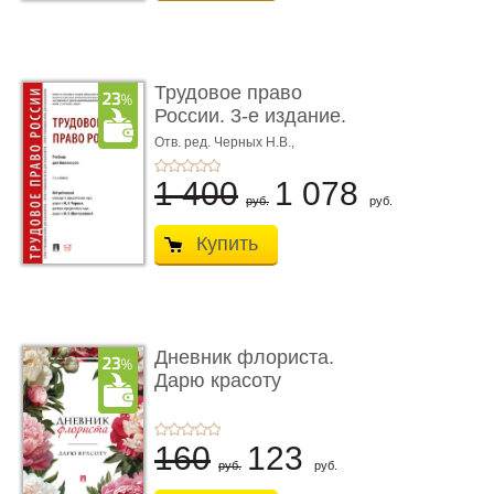
Трудовое право
России. 3-е издание.
Учебник для ...
Отв. ред. Черных Н.В.,
Шестерякова И.В.
1 400
1 078
руб.
руб.
Купить
Дневник флориста.
Дарю красоту
160
123
руб.
руб.