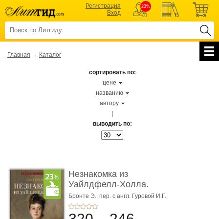
Регистрация
23%
Вход
Главная
→
Каталог
сортировать по:
цене
названию
автору
|
выводить по:
Незнакомка из
Уайлдфелл-Холла.
Роман (Серия «Р� ...
Бронте Э.,
пер. с англ. Гуровой И.Г.
320
246