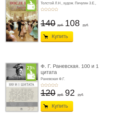
Толстой Л.Н.,
худож. Пичугин З.Е.,
худож. Лебедев А.И.,
худож. Лансере Е.Е.
140
108
руб.
руб.
Купить
Ф. Г. Раневская. 100 и 1
цитата
Раневская Ф.Г.
120
92
руб.
руб.
Купить