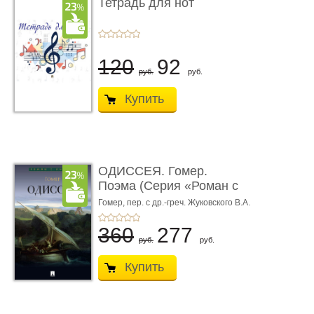
Тетрадь для нот
120
92
руб.
руб.
Купить
ОДИССЕЯ. Гомер.
Поэма (Серия «Роман с
книгой»)
Гомер,
пер. с др.-греч. Жуковского В.А.
360
277
руб.
руб.
Купить