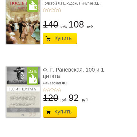
Толстой Л.Н.,
худож. Пичугин З.Е.,
худож. Лебедев А.И.,
худож. Лансере Е.Е.
140
108
руб.
руб.
Купить
Ф. Г. Раневская. 100 и 1
цитата
Раневская Ф.Г.
120
92
руб.
руб.
Купить