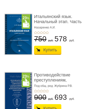
Итальянский язык.
Начальный этап. Часть
2. Учеб� ...
Назаренко А.И.
750
578
руб.
руб.
Купить
Противодействие
преступлениям,
совершаемым с ...
Под общ. ред. Жубрина Р.В.
900
693
руб.
руб.
Купить