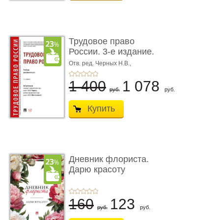
Трудовое право
России. 3-е издание.
Учебник для ...
Отв. ред. Черных Н.В.,
Шестерякова И.В.
1 400
1 078
руб.
руб.
Купить
Дневник флориста.
Дарю красоту
160
123
руб.
руб.