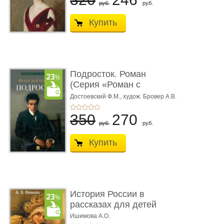
руб.
руб.
Купить
Подросток. Роман
(Серия «Роман с
книгой»)
Достоевский Ф.М.,
худож. Бровер А.В.
350
270
руб.
руб.
Купить
История России в
рассказах для детей
Ишимова А.О.