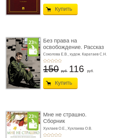
Купить
Без права на
освобождение. Рассказ
Соколова Е.В.,
худож. Каратаев С.Н.
150
116
руб.
руб.
Купить
Мне не страшно.
Сборник
терапевтических
Хухлаев О.Е., Хухлаева О.В.
сказо� ...