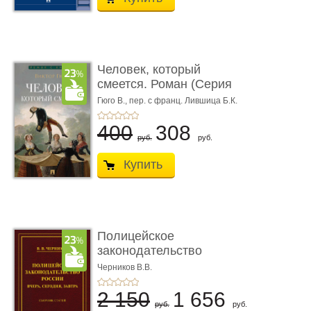
Человек, который
смеется. Роман (Серия
«Роман с ...
Гюго В.,
пер. с франц. Лившица Б.К.
400
308
руб.
руб.
Купить
Полицейское
законодательство
России: вчера, с� ...
Черников В.В.
2 150
1 656
руб.
руб.