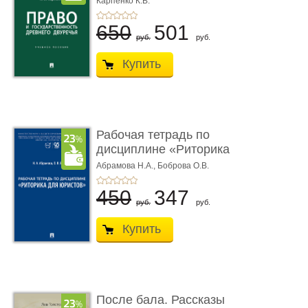
Карпенко К.В.
...
650
501
руб.
руб.
Купить
Рабочая тетрадь по
дисциплине «Риторика
для ю� ...
Абрамова Н.А.,
Боброва О.В.
450
347
руб.
руб.
Купить
После бала. Рассказы