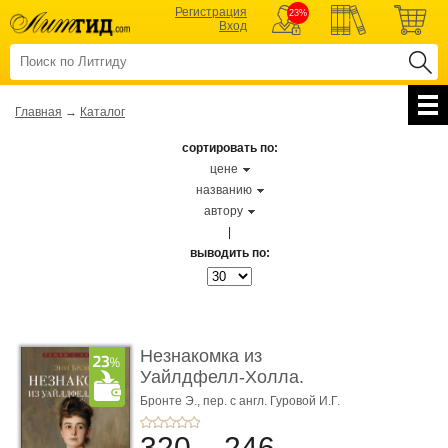
Регистрация
23%
Вход
Главная
→
Каталог
сортировать по:
цене
названию
автору
|
выводить по:
Незнакомка из
Уайлдфелл-Холла.
Роман (Серия «Р� ...
Бронте Э.,
пер. с англ. Гуровой И.Г.
320
246