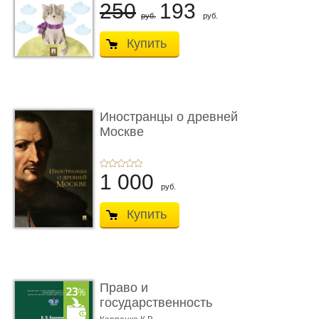
250
193
руб.
руб.
Купить
Иностранцы о древней
Москве
1 000
руб.
Купить
Право и
государственность
Древнего Двуречья. �