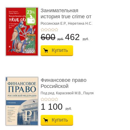
Занимательная
история true crime от
Гиппократа до � ...
Россинская Е.Р.,
Неретина Н.С.
600
462
руб.
руб.
Купить
Финансовое право
Российской
Федерации. 5-е изд�
Под ред. Карасевой М.В., Пауля
А.Г., Красюкова А.В.
...
1 100
руб.
Купить