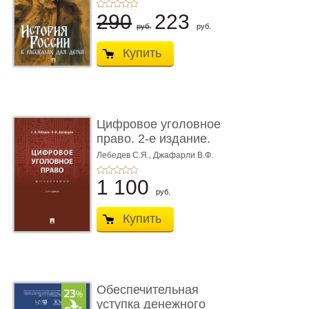
290
223
руб.
руб.
Купить
Цифровое уголовное
право. 2-е издание.
Монограф ...
Лебедев С.Я.,
Джафарли В.Ф.
1 100
руб.
Купить
Обеспечительная
уступка денежного