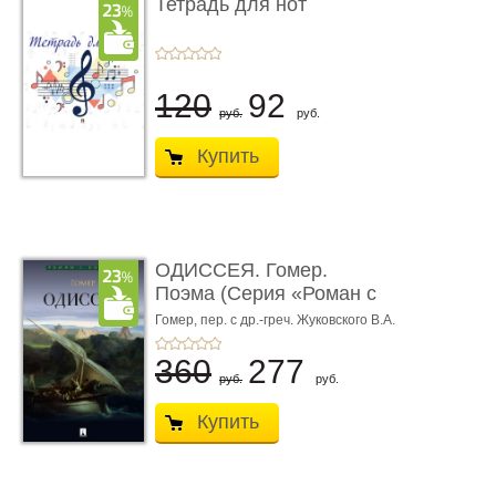
Тетрадь для нот
120
92
руб.
руб.
Купить
ОДИССЕЯ. Гомер.
Поэма (Серия «Роман с
книгой»)
Гомер,
пер. с др.-греч. Жуковского В.А.
360
277
руб.
руб.
Купить