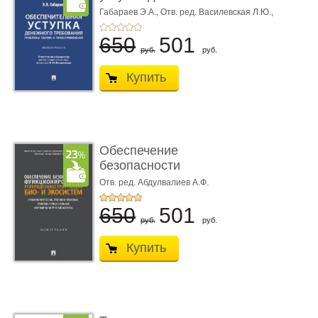
требования ...
Габараев Э.А.,
Отв. ред. Василевская Л.Ю.,
вступ. сл. Каретина М.Г.
650
501
руб.
руб.
Купить
Обеспечение
безопасности
функционирования уг
Отв. ред. Абдулвалиев А.Ф.
...
650
501
руб.
руб.
Купить