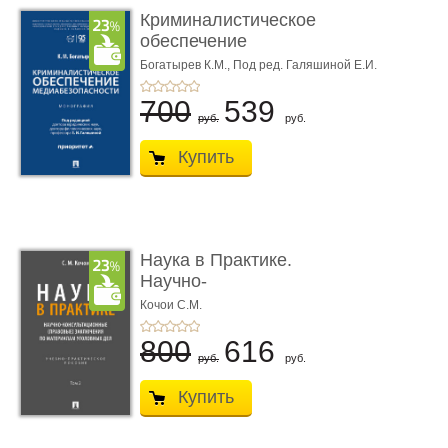
Криминалистическое
обеспечение
медиабезопас� ...
Богатырев К.М.,
Под ред. Галяшиной Е.И.
700
539
руб.
руб.
Купить
Наука в Практике.
Научно-
консультационные (пра
Кочои С.М.
...
800
616
руб.
руб.
Купить