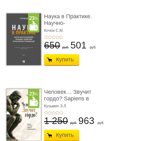
Наука в Практике.
Научно-
консультационные (пра
Кочои С.М.
...
650
501
руб.
руб.
Купить
Человек… Звучит
гордо? Sapiens в
тенётах социума � ...
Кузьмин Э.Л.
1 250
963
руб.
руб.
Купить