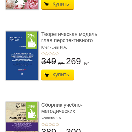
Купить
Теоретическая модель
глав перспективного
УК о ...
Клепицкий И.А.
349
269
руб.
руб.
Купить
Сборник учебно-
методических
материалов по кур ...
Усачева К.А.
389
300