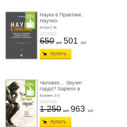
Наука в Практике.
Научно-
консультационные (пра
Кочои С.М.
...
650
501
руб.
руб.
Купить
Человек… Звучит
гордо? Sapiens в
тенётах социума � ...
Кузьмин Э.Л.
1 250
963
руб.
руб.
Купить