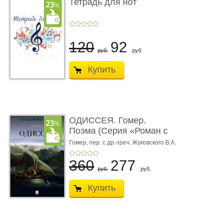
Тетрадь для нот
120
92
руб.
руб.
Купить
ОДИССЕЯ. Гомер.
Поэма (Серия «Роман с
книгой»)
Гомер,
пер. с др.-греч. Жуковского В.А.
360
277
руб.
руб.
Купить