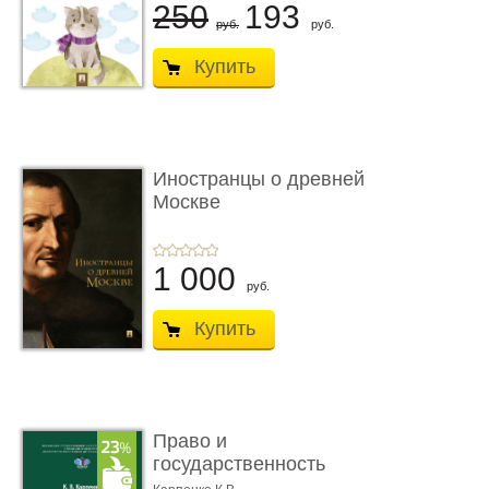
250
193
руб.
руб.
Купить
Иностранцы о древней
Москве
1 000
руб.
Купить
Право и
государственность
Древнего Двуречья. �