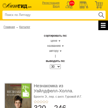
Регистрация
23%
Вход
Главная
→
Каталог
сортировать по:
цене
названию
автору
|
выводить по:
Незнакомка из
Уайлдфелл-Холла.
Роман (Серия «Р� ...
Бронте Э.,
пер. с англ. Гуровой И.Г.
320
246