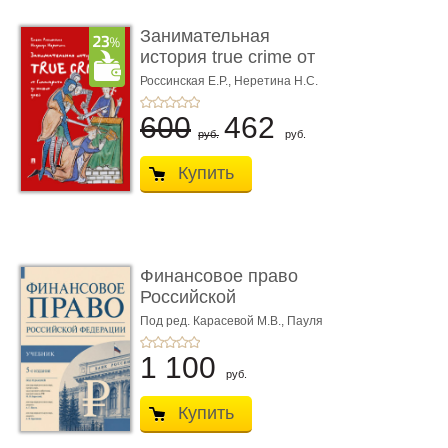
Занимательная
история true crime от
Гиппократа до � ...
Россинская Е.Р.,
Неретина Н.С.
600
462
руб.
руб.
Купить
Финансовое право
Российской
Федерации. 5-е изд�
Под ред. Карасевой М.В., Пауля
А.Г., Красюкова А.В.
...
1 100
руб.
Купить