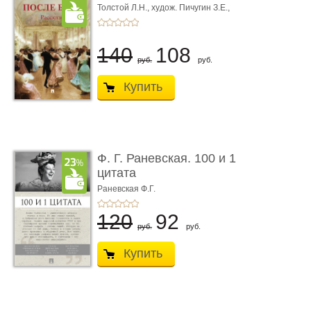
Толстой Л.Н.,
худож. Пичугин З.Е.,
худож. Лебедев А.И.,
худож. Лансере Е.Е.
140
108
руб.
руб.
Купить
Ф. Г. Раневская. 100 и 1
цитата
Раневская Ф.Г.
120
92
руб.
руб.
Купить