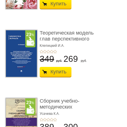
Купить
Теоретическая модель
глав перспективного
УК о ...
Клепицкий И.А.
349
269
руб.
руб.
Купить
Сборник учебно-
методических
материалов по кур ...
Усачева К.А.
389
300