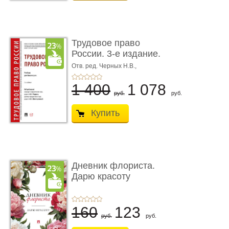
Трудовое право
России. 3-е издание.
Учебник для ...
Отв. ред. Черных Н.В.,
Шестерякова И.В.
1 400
1 078
руб.
руб.
Купить
Дневник флориста.
Дарю красоту
160
123
руб.
руб.