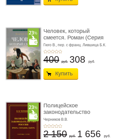
Человек, который
смеется. Роман (Серия
«Роман с ...
Гюго В.,
пер. с франц. Лившица Б.К.
400
308
руб.
руб.
Купить
Полицейское
законодательство
России: вчера, с� ...
Черников В.В.
2 150
1 656
руб.
руб.