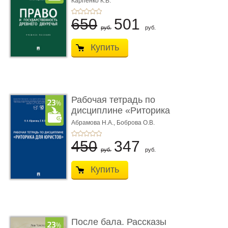
Карпенко К.В.
...
650
501
руб.
руб.
Купить
Рабочая тетрадь по
дисциплине «Риторика
для ю� ...
Абрамова Н.А.,
Боброва О.В.
450
347
руб.
руб.
Купить
После бала. Рассказы