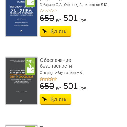
требования ...
Габараев Э.А.,
Отв. ред. Василевская Л.Ю.,
вступ. сл. Каретина М.Г.
650
501
руб.
руб.
Купить
Обеспечение
безопасности
функционирования уг
Отв. ред. Абдулвалиев А.Ф.
...
650
501
руб.
руб.
Купить