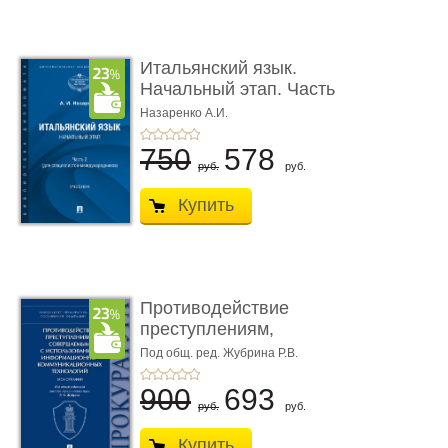
Итальянский язык.
Начальный этап. Часть
2. Учеб� ...
Назаренко А.И.
750
578
руб.
руб.
Купить
Противодействие
преступлениям,
совершаемым с ...
Под общ. ред. Жубрина Р.В.
900
693
руб.
руб.
Купить