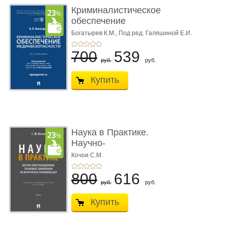
Криминалистическое
обеспечение
медиабезопас� ...
Богатырев К.М.,
Под ред. Галяшиной Е.И.
700
539
руб.
руб.
Купить
Наука в Практике.
Научно-
консультационные (пра
Кочои С.М.
...
800
616
руб.
руб.
Купить