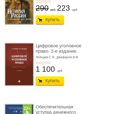
290
223
руб.
руб.
Купить
Цифровое уголовное
право. 2-е издание.
Монограф ...
Лебедев С.Я.,
Джафарли В.Ф.
1 100
руб.
Купить
Обеспечительная
уступка денежного