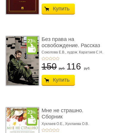
Купить
Без права на
освобождение. Рассказ
Соколова Е.В.,
худож. Каратаев С.Н.
150
116
руб.
руб.
Купить
Мне не страшно.
Сборник
терапевтических
Хухлаев О.Е., Хухлаева О.В.
сказо� ...