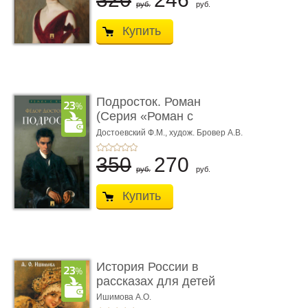
руб.
руб.
Купить
Подросток. Роман
(Серия «Роман с
книгой»)
Достоевский Ф.М.,
худож. Бровер А.В.
350
270
руб.
руб.
Купить
История России в
рассказах для детей
Ишимова А.О.