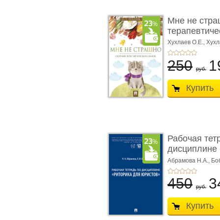
Мне не стра
терапевтичес
Хухлаев О.Е., Хухл
250
1
руб.
Купить
Рабочая тет
дисциплине 
ю� ...
Абрамова Н.А.,
Бо
450
3
руб.
Купить