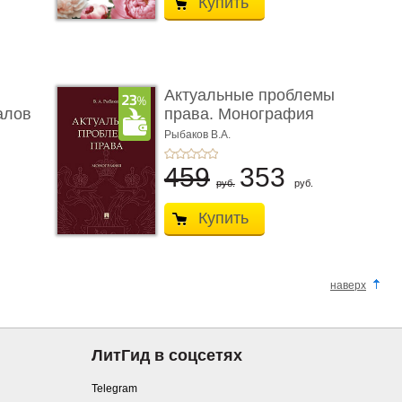
Купить
Актуальные проблемы
алов
права. Монография
Рыбаков В.А.
459
353
руб.
руб.
Купить
наверх
ЛитГид в соцсетях
Telegram