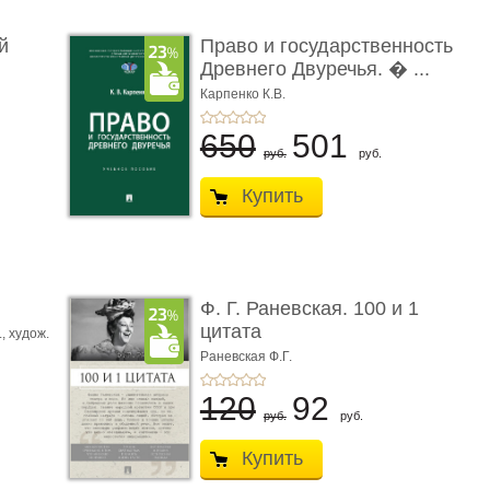
й
Право и государственность
Древнего Двуречья. � ...
Карпенко К.В.
650
501
руб.
руб.
Купить
ы
Ф. Г. Раневская. 100 и 1
цитата
.,
худож.
Е.
Раневская Ф.Г.
120
92
руб.
руб.
Купить