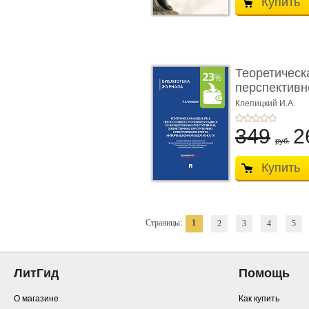
Купить
Теоретическ
перспективно
Клепицкий И.А.
349
2
руб.
Купить
Страницы:
1
2
3
4
5
ЛитГид
Помощь
О магазине
Как купить