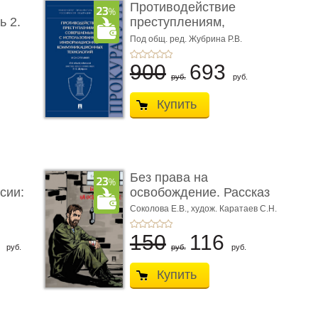
Противодействие
ь 2.
преступлениям,
совершаемым с ...
Под общ. ред. Жубрина Р.В.
900
693
руб.
руб.
Купить
Без права на
сии:
освобождение. Рассказ
Соколова Е.В.,
худож. Каратаев С.Н.
6
150
116
руб.
руб.
руб.
Купить