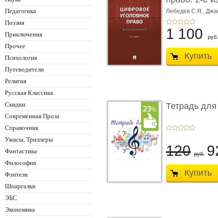
Монограф ...
Педагогика
Лебедев С.Я.,
Джа
Поэзия
1 100
Приключения
руб.
Прочее
Купить
Психология
Путеводители
Религия
Русская Классика
Скидки
Тетрадь для
Современная Проза
Справочник
Ужасы, Триллеры
120
9
Фантастика
руб.
Философия
Купить
Фэнтези
Шпаргалки
ЭБС
Экономика