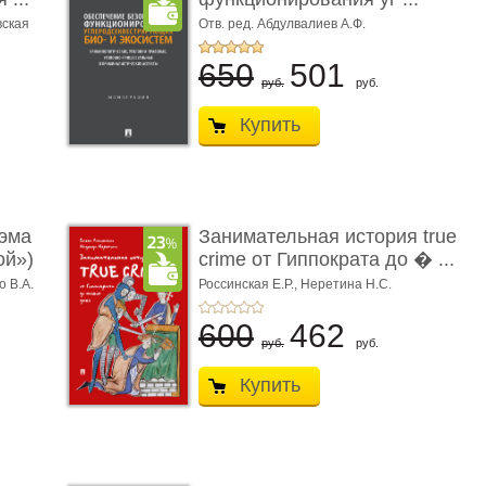
вская
Отв. ред. Абдулвалиев А.Ф.
650
501
руб.
руб.
Купить
эма
Занимательная история true
ой»)
crime от Гиппократа до � ...
о В.А.
Россинская Е.Р.,
Неретина Н.С.
600
462
руб.
руб.
Купить