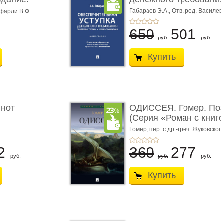
Габараев Э.А.,
Отв. ред. Василе
фарли В.Ф.
Л.Ю.,
вступ. сл. Каретина М.Г.
650
501
руб.
руб.
Купить
 нот
ОДИССЕЯ. Гомер. По
(Серия «Роман с книг
Гомер,
пер. с др.-греч. Жуковског
2
360
277
руб.
руб.
руб.
Купить