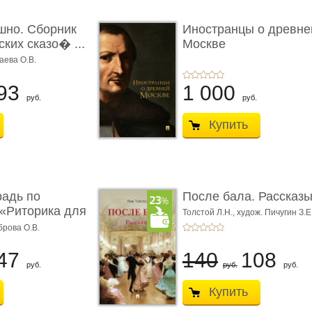
шно. Сборник
Иностранцы о древне
ких сказо� ...
Москве
аева О.В.
93
1 000
руб.
руб.
Купить
радь по
После бала. Рассказ
«Риторика для
Толстой Л.Н.,
худож. Пичугин З.Е
Лебедев А.И.,
худож. Лансере Е.
брова О.В.
47
140
108
руб.
руб.
руб.
Купить