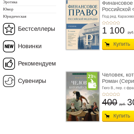
Эротика
Финансовое
Российской 
Юмор
изд� ...
Юридическая
Под ред. Карасевой
Красюкова А.В.
Бестселлеры
1 100
руб.
Купить
Новинки
Рекомендуем
Человек, ко
Сувениры
Роман (Серия
Гюго В.,
пер. с фра
400
3
руб.
Купить