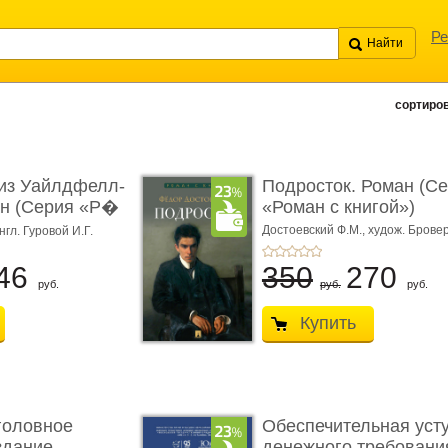
Ре
сортиров
из Уайлдфелл-
Подросток. Роман (С
ан (Серия «Р�
«Роман с книгой»)
Достоевский Ф.М.,
худож. Бровер
нгл. Гуровой И.Г.
46
350
270
руб.
руб.
руб.
Купить
головное
Обеспечительная уст
здание.
денежного требования