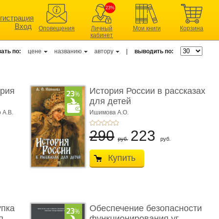
23%
гистрация
Вход
Оповещения
Личный
Мои книги
Корзина
кабинет
ать по:
цене
названию
автору
|
выводить по:
ерия
История России в рассказах
для детей
 А.В.
Ишимова А.О.
290
223
руб.
руб.
Купить
упка
Обеспечение безопасности
 ...
функционирования уг ...