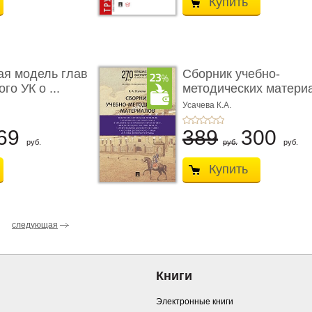
Купить
ая модель глав
Сборник учебно-
го УК о ...
методических матери
по кур ...
Усачева К.А.
69
389
300
руб.
руб.
руб.
Купить
следующая
Книги
Электронные книги