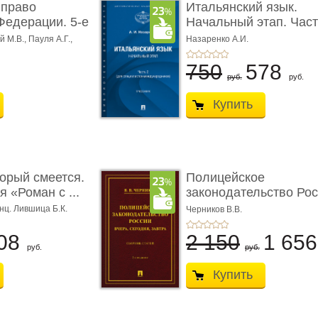
 право
Итальянский язык.
Федерации. 5-е
Начальный этап. Част
Учеб� ...
 М.В., Пауля А.Г.,
Назаренко А.И.
750
578
руб.
руб.
Купить
торый смеется.
Полицейское
 «Роман с ...
законодательство Рос
вчера, с� ...
нц. Лившица Б.К.
Черников В.В.
08
2 150
1 65
руб.
руб.
Купить