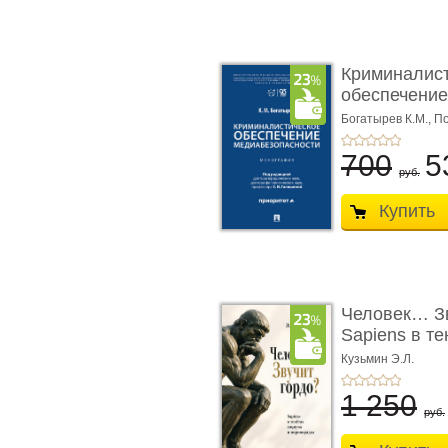
Криминалис
обеспечение
медиабезопа
Богатырев К.М.,
По
700
5
руб.
Купить
Человек… Зв
Sapiens в т
� ...
Кузьмин Э.Л.
1 250
руб.