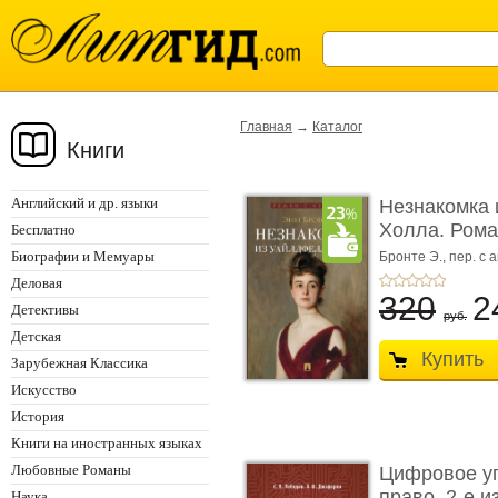
Главная
→
Каталог
Книги
Английский и др. языки
Незнакомка 
Холла. Ром
Бесплатно
...
Биографии и Мемуары
Бронте Э.,
пер. с а
Деловая
320
2
Детективы
руб.
Детская
Купить
Зарубежная Классика
Искусство
История
Книги на иностранных языках
Любовные Романы
Цифровое у
право. 2-е и
Наука