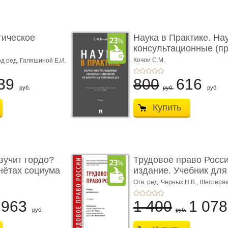
тическое
Наука в Практике. На
консультационные (пра
с� ...
Кочои С.М.
д ред. Галяшиной Е.И.
39
800
616
руб.
руб.
руб.
Купить
учит гордо?
Трудовое право Росси
енётах социума
издание. Учебник для 
Отв. ред. Черных Н.В., Шестеряк
963
1 400
1 07
руб.
руб.