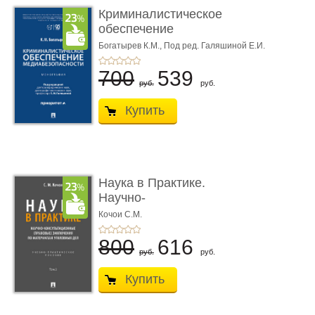
Криминалистическое
обеспечение
медиабезопас� ...
Богатырев К.М.,
Под ред. Галяшиной Е.И.
700
539
руб.
руб.
Купить
Наука в Практике.
Научно-
консультационные (пра
Кочои С.М.
...
800
616
руб.
руб.
Купить