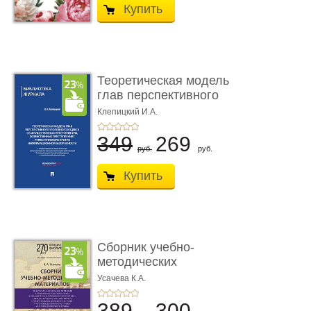
Купить
Теоретическая модель
глав перспективного
УК о ...
Клепицкий И.А.
349
269
руб.
руб.
Купить
Сборник учебно-
методических
материалов по кур ...
Усачева К.А.
389
300