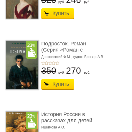
руб.
руб.
Купить
Подросток. Роман
(Серия «Роман с
книгой»)
Достоевский Ф.М.,
худож. Бровер А.В.
350
270
руб.
руб.
Купить
История России в
рассказах для детей
Ишимова А.О.