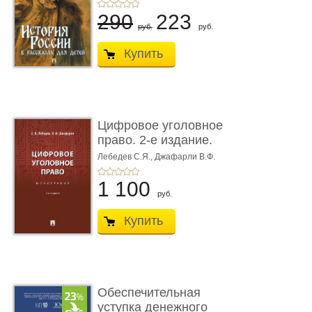
290
223
руб.
руб.
Купить
Цифровое уголовное
право. 2-е издание.
Монограф ...
Лебедев С.Я.,
Джафарли В.Ф.
1 100
руб.
Купить
Обеспечительная
уступка денежного