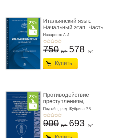
Итальянский язык.
Начальный этап. Часть
2. Учеб� ...
Назаренко А.И.
750
578
руб.
руб.
Купить
Противодействие
преступлениям,
совершаемым с ...
Под общ. ред. Жубрина Р.В.
900
693
руб.
руб.
Купить