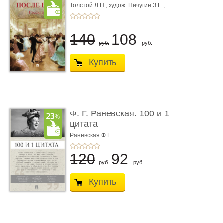
Толстой Л.Н.,
худож. Пичугин З.Е.,
худож. Лебедев А.И.,
худож. Лансере Е.Е.
140
108
руб.
руб.
Купить
Ф. Г. Раневская. 100 и 1
цитата
Раневская Ф.Г.
120
92
руб.
руб.
Купить