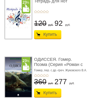
Тетрадь для нот
120
92
руб.
руб.
Купить
ОДИССЕЯ. Гомер.
Поэма (Серия «Роман с
книгой»)
Гомер,
пер. с др.-греч. Жуковского В.А.
360
277
руб.
руб.
Купить