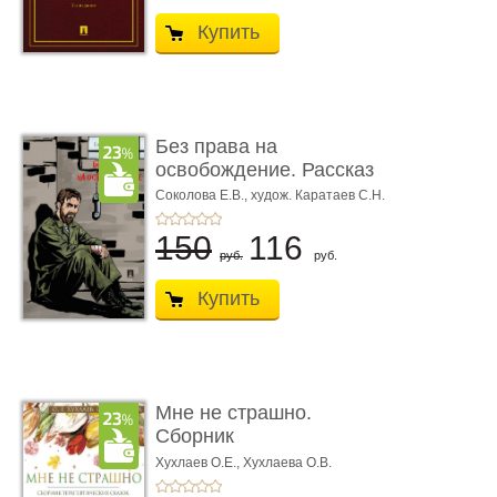
Купить
Без права на
освобождение. Рассказ
Соколова Е.В.,
худож. Каратаев С.Н.
150
116
руб.
руб.
Купить
Мне не страшно.
Сборник
терапевтических
Хухлаев О.Е., Хухлаева О.В.
сказо� ...