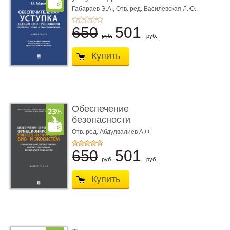
требования ...
Габараев Э.А.,
Отв. ред. Василевская Л.Ю.,
вступ. сл. Каретина М.Г.
650
501
руб.
руб.
Купить
Обеспечение
безопасности
функционирования уг
Отв. ред. Абдулвалиев А.Ф.
...
650
501
руб.
руб.
Купить