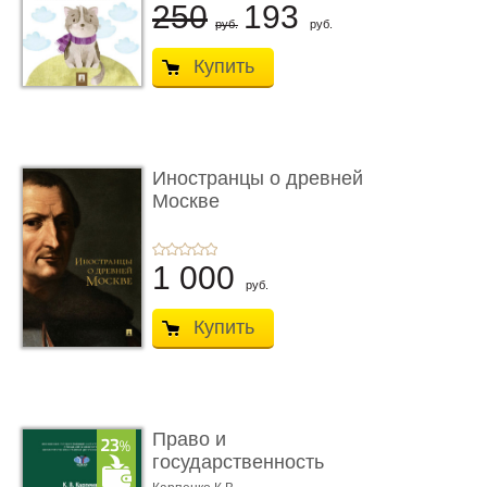
250
193
руб.
руб.
Купить
Иностранцы о древней
Москве
1 000
руб.
Купить
Право и
государственность
Древнего Двуречья. �