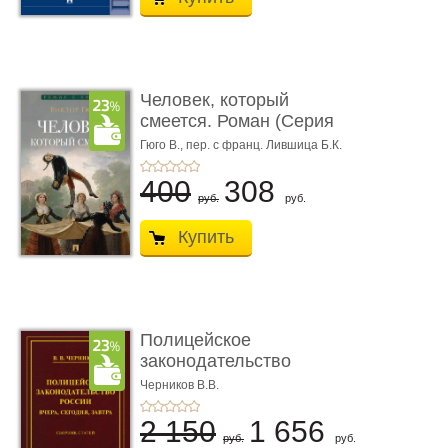
Человек, который
смеется. Роман (Серия
«Роман с ...
Гюго В.,
пер. с франц. Лившица Б.К.
400
308
руб.
руб.
Купить
Полицейское
законодательство
России: вчера, с� ...
Черников В.В.
2 150
1 656
руб.
руб.