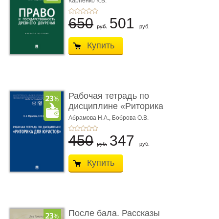
Карпенко К.В.
...
650
501
руб.
руб.
Купить
Рабочая тетрадь по
дисциплине «Риторика
для ю� ...
Абрамова Н.А.,
Боброва О.В.
450
347
руб.
руб.
Купить
После бала. Рассказы