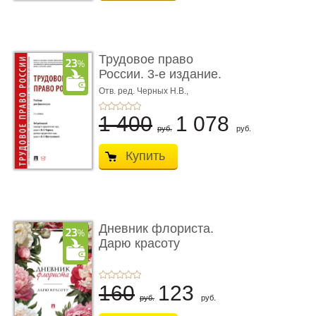
Трудовое право
России. 3-е издание.
Учебник для ...
Отв. ред. Черных Н.В.,
Шестерякова И.В.
1 400
1 078
руб.
руб.
Купить
Дневник флориста.
Дарю красоту
160
123
руб.
руб.