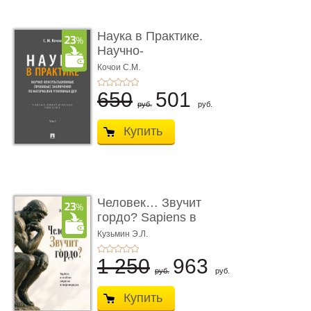
Наука в Практике.
Научно-
консультационные (пра
Кочои С.М.
...
650
501
руб.
руб.
Купить
Человек… Звучит
гордо? Sapiens в
тенётах социума � ...
Кузьмин Э.Л.
1 250
963
руб.
руб.
Купить