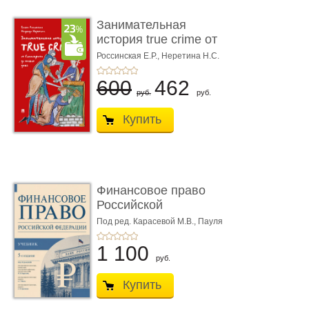
Занимательная
история true crime от
Гиппократа до � ...
Россинская Е.Р.,
Неретина Н.С.
600
462
руб.
руб.
Купить
Финансовое право
Российской
Федерации. 5-е изд�
Под ред. Карасевой М.В., Пауля
А.Г., Красюкова А.В.
...
1 100
руб.
Купить