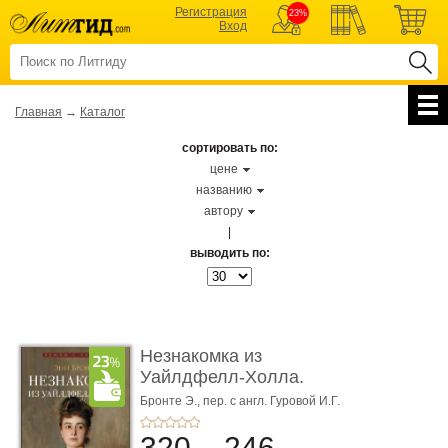
Регистрация
23%
Вход
Главная
→
Каталог
сортировать по:
цене
названию
автору
|
выводить по:
Незнакомка из
Уайлдфелл-Холла.
Роман (Серия «Р� ...
Бронте Э.,
пер. с англ. Гуровой И.Г.
320
246