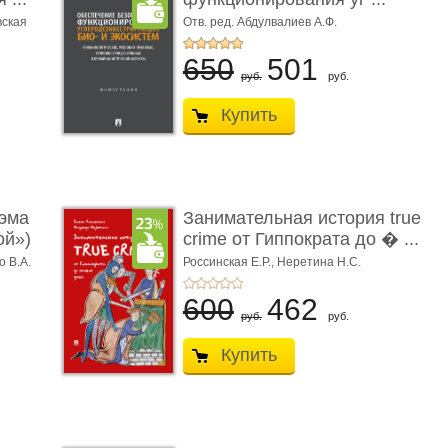
вская
Отв. ред. Абдулвалиев А.Ф.
650
501
руб.
руб.
Купить
эма
Занимательная история true
ой»)
crime от Гиппократа до � ...
о В.А.
Россинская Е.Р.,
Неретина Н.С.
600
462
руб.
руб.
Купить