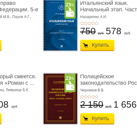
 право
Итальянский язык.
Федерации. 5-е
Начальный этап. Част
Учеб� ...
 М.В., Пауля А.Г.,
Назаренко А.И.
750
578
руб.
руб.
Купить
торый смеется.
Полицейское
 «Роман с ...
законодательство Рос
вчера, с� ...
нц. Лившица Б.К.
Черников В.В.
08
2 150
1 65
руб.
руб.
Купить