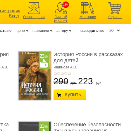
23%
гистрация
Вход
Оповещения
Личный
Мои книги
Корзина
кабинет
ать по:
цене
названию
автору
|
выводить по:
ерия
История России в рассказах
для детей
 А.В.
Ишимова А.О.
290
223
руб.
руб.
Купить
упка
Обеспечение безопасности
 ...
функционирования уг ...