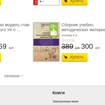
Купить
ая модель глав
Сборник учебно-
го УК о ...
методических матери
по кур ...
Усачева К.А.
69
389
300
руб.
руб.
руб.
Купить
следующая
Книги
Электронные книги