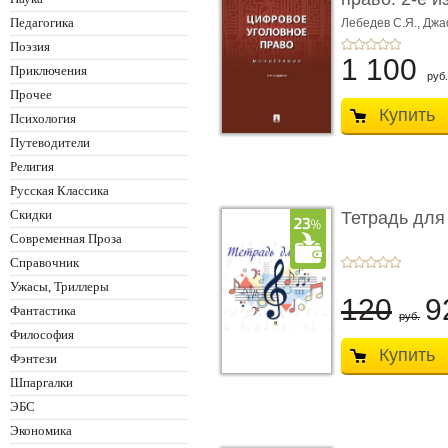
Монограф ...
Педагогика
Лебедев С.Я.,
Джа
Поэзия
1 100
Приключения
руб.
Прочее
Купить
Психология
Путеводители
Религия
Русская Классика
Скидки
Тетрадь для
Современная Проза
Справочник
Ужасы, Триллеры
120
9
Фантастика
руб.
Философия
Купить
Фэнтези
Шпаргалки
ЭБС
Экономика