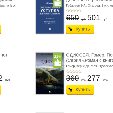
Габараев Э.А.,
Отв. ред. Василе
фарли В.Ф.
Л.Ю.,
вступ. сл. Каретина М.Г.
650
501
руб.
руб.
Купить
 нот
ОДИССЕЯ. Гомер. По
(Серия «Роман с книг
Гомер,
пер. с др.-греч. Жуковског
2
360
277
руб.
руб.
руб.
Купить