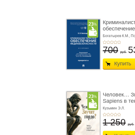
Криминалис
обеспечение
медиабезопа
Богатырев К.М.,
По
700
5
руб.
Купить
Человек… Зв
Sapiens в т
� ...
Кузьмин Э.Л.
1 250
руб.