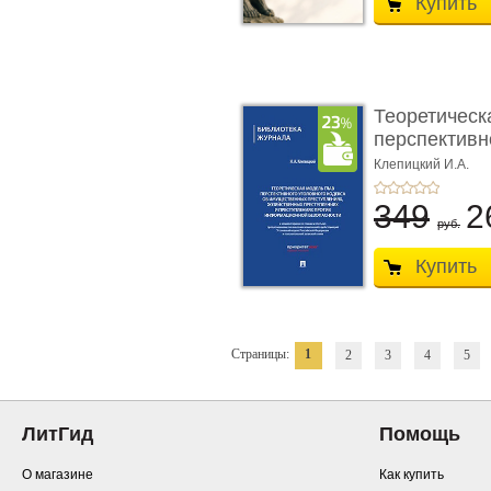
Купить
Теоретическ
перспективно
Клепицкий И.А.
349
2
руб.
Купить
Страницы:
1
2
3
4
5
ЛитГид
Помощь
О магазине
Как купить