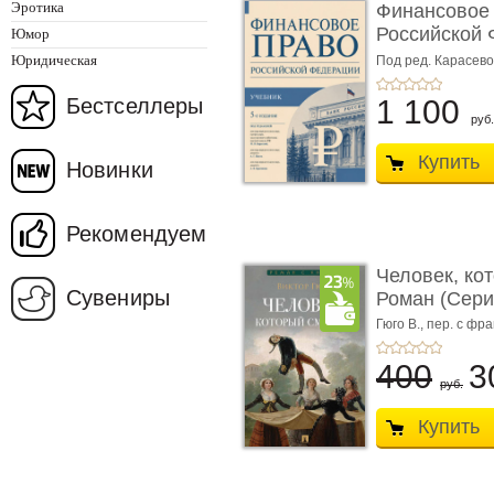
Эротика
Финансовое
Российской 
Юмор
изд� ...
Юридическая
Под ред. Карасевой
Красюкова А.В.
Бестселлеры
1 100
руб.
Купить
Новинки
Рекомендуем
Человек, ко
Сувениры
Роман (Серия
Гюго В.,
пер. с фра
400
3
руб.
Купить