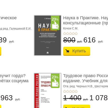
тическое
Наука в Практике. На
консультационные (пра
с� ...
Кочои С.М.
д ред. Галяшиной Е.И.
39
800
616
руб.
руб.
руб.
Купить
учит гордо?
Трудовое право Росси
енётах социума
издание. Учебник для 
Отв. ред. Черных Н.В., Шестеряк
963
1 400
1 07
руб.
руб.