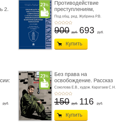
Противодействие
ь 2.
преступлениям,
совершаемым с ...
Под общ. ред. Жубрина Р.В.
900
693
руб.
руб.
Купить
Без права на
сии:
освобождение. Рассказ
Соколова Е.В.,
худож. Каратаев С.Н.
6
150
116
руб.
руб.
руб.
Купить