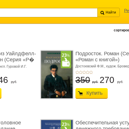
Ре
сортиров
из Уайлдфелл-
Подросток. Роман (С
ан (Серия «Р�
«Роман с книгой»)
Достоевский Ф.М.,
худож. Бровер
нгл. Гуровой И.Г.
46
350
270
руб.
руб.
руб.
Купить
головное
Обеспечительная уст
здание.
денежного требования