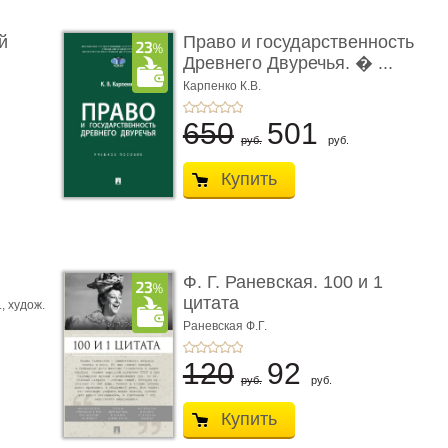
й
Право и государственность
Древнего Двуречья. � ...
Карпенко К.В.
650
501
руб.
руб.
Купить
ы
Ф. Г. Раневская. 100 и 1
цитата
.,
худож.
Е.
Раневская Ф.Г.
120
92
руб.
руб.
Купить