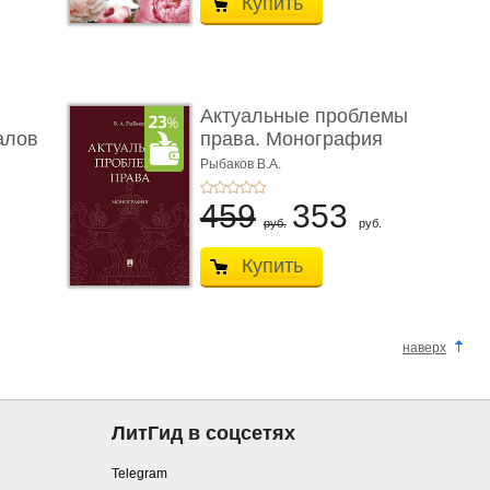
Купить
Актуальные проблемы
алов
права. Монография
Рыбаков В.А.
459
353
руб.
руб.
Купить
наверх
ЛитГид в соцсетях
Telegram