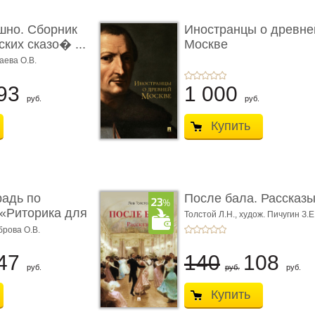
шно. Сборник
Иностранцы о древне
ких сказо� ...
Москве
аева О.В.
93
1 000
руб.
руб.
Купить
радь по
После бала. Рассказ
«Риторика для
Толстой Л.Н.,
худож. Пичугин З.Е
Лебедев А.И.,
худож. Лансере Е.
брова О.В.
47
140
108
руб.
руб.
руб.
Купить