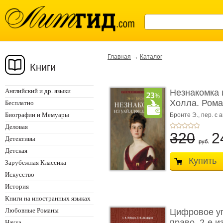
Главная
→
Каталог
Книги
Английский и др. языки
Незнакомка 
Холла. Ром
Бесплатно
...
Биографии и Мемуары
Бронте Э.,
пер. с а
Деловая
320
2
Детективы
руб.
Детская
Купить
Зарубежная Классика
Искусство
История
Книги на иностранных языках
Любовные Романы
Цифровое у
право. 2-е и
Наука