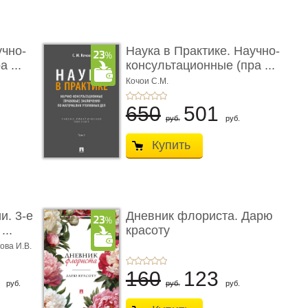
учно-
Наука в Практике. Научно-
 ...
консультационные (пра ...
Кочои С.М.
650
501
руб.
руб.
Купить
и. 3-е
Дневник флориста. Дарю
...
красоту
ова И.В.
8
160
123
руб.
руб.
руб.