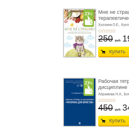
Мне не стра
терапевтичес
Хухлаев О.Е., Хухл
250
1
руб.
Купить
Рабочая тет
дисциплине 
ю� ...
Абрамова Н.А.,
Бо
450
3
руб.
Купить