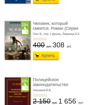
Человек, который
смеется. Роман (Серия
«Роман с ...
Гюго В.,
пер. с франц. Лившица Б.К.
400
308
руб.
руб.
Купить
Полицейское
законодательство
России: вчера, с� ...
Черников В.В.
2 150
1 656
руб.
руб.