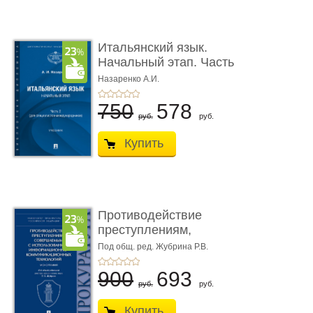
Итальянский язык.
Начальный этап. Часть
2. Учеб� ...
Назаренко А.И.
750
578
руб.
руб.
Купить
Противодействие
преступлениям,
совершаемым с ...
Под общ. ред. Жубрина Р.В.
900
693
руб.
руб.
Купить