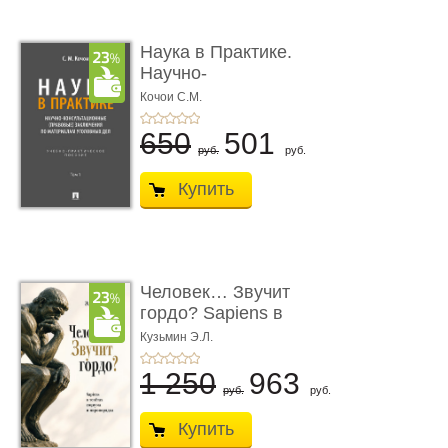
Наука в Практике.
Научно-
консультационные (пра
Кочои С.М.
...
650
501
руб.
руб.
Купить
Человек… Звучит
гордо? Sapiens в
тенётах социума � ...
Кузьмин Э.Л.
1 250
963
руб.
руб.
Купить