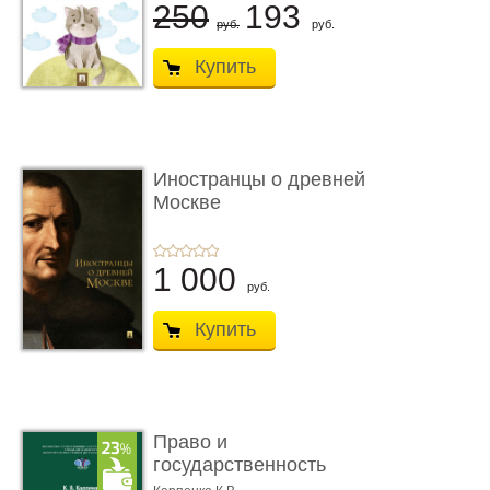
250
193
руб.
руб.
Купить
Иностранцы о древней
Москве
1 000
руб.
Купить
Право и
государственность
Древнего Двуречья. �