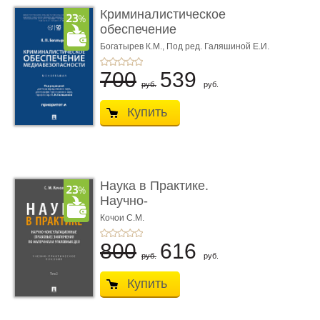
Криминалистическое
обеспечение
медиабезопас� ...
Богатырев К.М.,
Под ред. Галяшиной Е.И.
700
539
руб.
руб.
Купить
Наука в Практике.
Научно-
консультационные (пра
Кочои С.М.
...
800
616
руб.
руб.
Купить