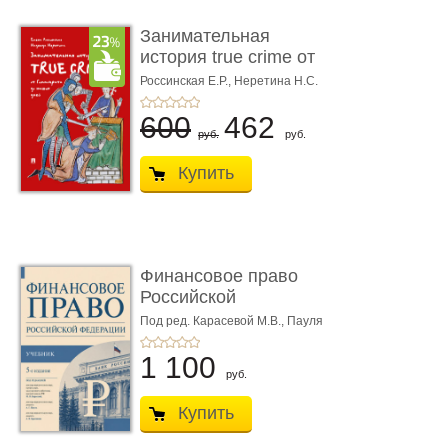
Занимательная
история true crime от
Гиппократа до � ...
Россинская Е.Р.,
Неретина Н.С.
600
462
руб.
руб.
Купить
Финансовое право
Российской
Федерации. 5-е изд�
Под ред. Карасевой М.В., Пауля
А.Г., Красюкова А.В.
...
1 100
руб.
Купить