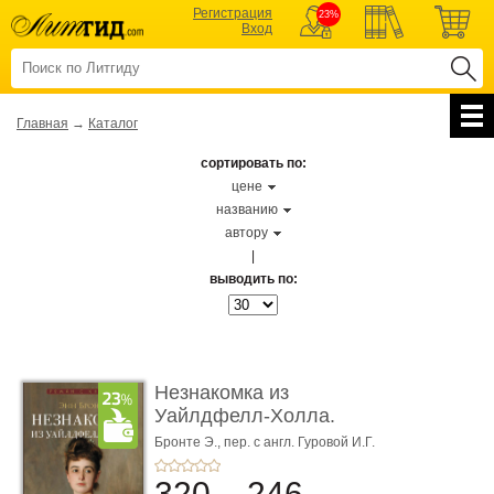
Регистрация
23%
Вход
Главная
→
Каталог
сортировать по:
цене
названию
автору
|
выводить по:
Незнакомка из
Уайлдфелл-Холла.
Роман (Серия «Р� ...
Бронте Э.,
пер. с англ. Гуровой И.Г.
320
246