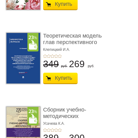
Купить
Теоретическая модель
глав перспективного
УК о ...
Клепицкий И.А.
349
269
руб.
руб.
Купить
Сборник учебно-
методических
материалов по кур ...
Усачева К.А.
389
300