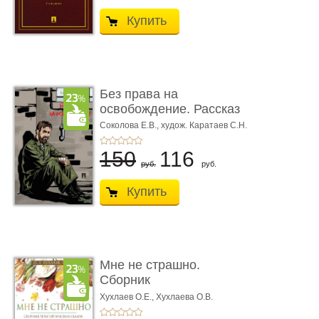
Купить
Без права на
освобождение. Рассказ
Соколова Е.В.,
худож. Каратаев С.Н.
150
116
руб.
руб.
Купить
Мне не страшно.
Сборник
терапевтических
Хухлаев О.Е., Хухлаева О.В.
сказо� ...