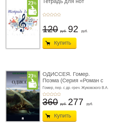
Тетрадь для нот
120
92
руб.
руб.
Купить
ОДИССЕЯ. Гомер.
Поэма (Серия «Роман с
книгой»)
Гомер,
пер. с др.-греч. Жуковского В.А.
360
277
руб.
руб.
Купить