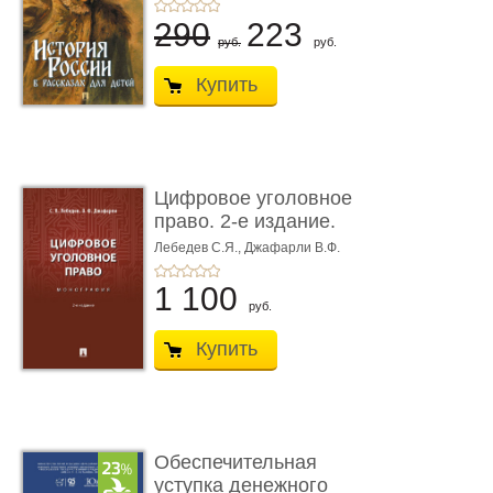
290
223
руб.
руб.
Купить
Цифровое уголовное
право. 2-е издание.
Монограф ...
Лебедев С.Я.,
Джафарли В.Ф.
1 100
руб.
Купить
Обеспечительная
уступка денежного