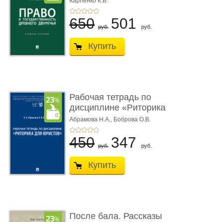
Карпенко К.В.
...
650
501
руб.
руб.
Купить
Рабочая тетрадь по
дисциплине «Риторика
для ю� ...
Абрамова Н.А.,
Боброва О.В.
450
347
руб.
руб.
Купить
После бала. Рассказы