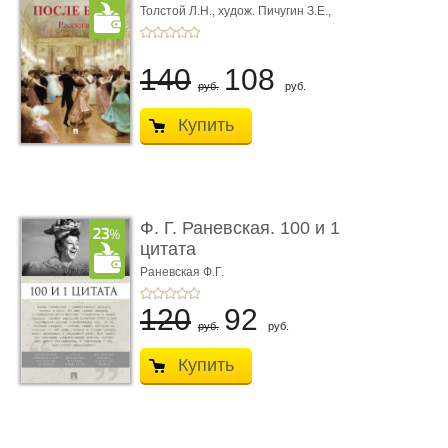
Толстой Л.Н.,
худож. Пичугин З.Е.,
худож. Лебедев А.И.,
худож. Лансере Е.Е.
140
108
руб.
руб.
Купить
Ф. Г. Раневская. 100 и 1
цитата
Раневская Ф.Г.
120
92
руб.
руб.
Купить