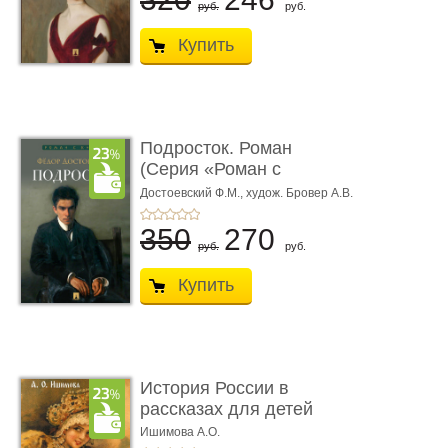
руб.
руб.
Купить
Подросток. Роман
(Серия «Роман с
книгой»)
Достоевский Ф.М.,
худож. Бровер А.В.
350
270
руб.
руб.
Купить
История России в
рассказах для детей
Ишимова А.О.