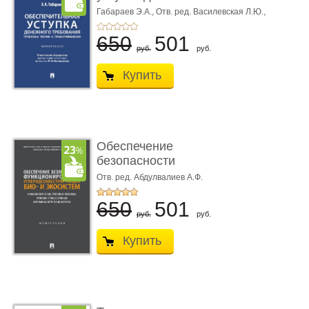
требования ...
Габараев Э.А.,
Отв. ред. Василевская Л.Ю.,
вступ. сл. Каретина М.Г.
650
501
руб.
руб.
Купить
Обеспечение
безопасности
функционирования уг
Отв. ред. Абдулвалиев А.Ф.
...
650
501
руб.
руб.
Купить