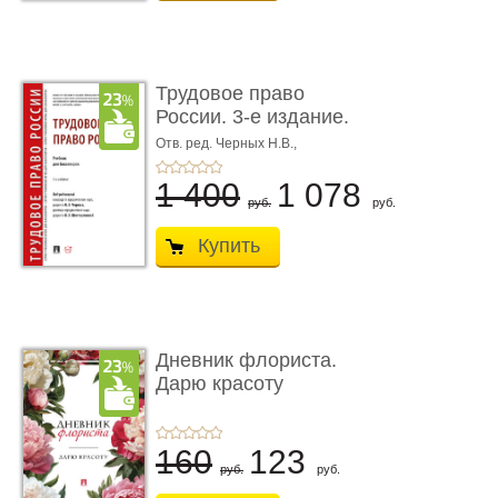
Трудовое право
России. 3-е издание.
Учебник для ...
Отв. ред. Черных Н.В.,
Шестерякова И.В.
1 400
1 078
руб.
руб.
Купить
Дневник флориста.
Дарю красоту
160
123
руб.
руб.