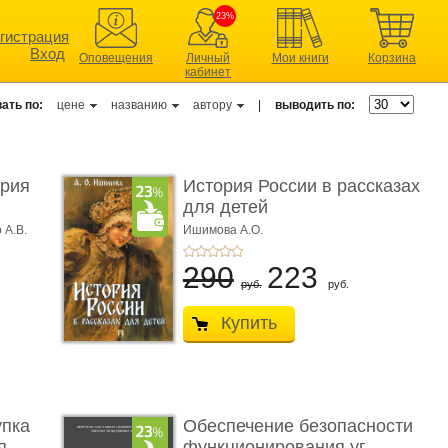
23%
гистрация
Вход
Оповещения
Личный
Мои книги
Корзина
кабинет
ать по:
цене
названию
автору
|
выводить по:
ерия
История России в рассказах
для детей
 А.В.
Ишимова А.О.
290
223
руб.
руб.
Купить
упка
Обеспечение безопасности
 ...
функционирования уг ...