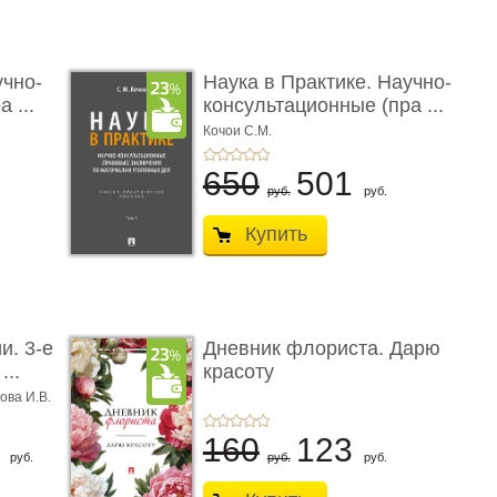
учно-
Наука в Практике. Научно-
 ...
консультационные (пра ...
Кочои С.М.
650
501
руб.
руб.
Купить
и. 3-е
Дневник флориста. Дарю
...
красоту
ова И.В.
8
160
123
руб.
руб.
руб.