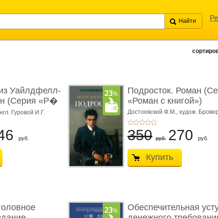
Ре
сортиров
из Уайлдфелл-
Подросток. Роман (С
ан (Серия «Р�
«Роман с книгой»)
Достоевский Ф.М.,
худож. Бровер
нгл. Гуровой И.Г.
46
350
270
руб.
руб.
руб.
Купить
головное
Обеспечительная уст
здание.
денежного требования