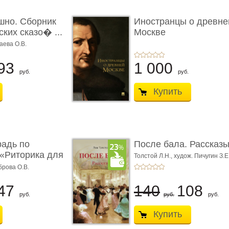
шно. Сборник
Иностранцы о древне
ких сказо� ...
Москве
аева О.В.
93
1 000
руб.
руб.
Купить
радь по
После бала. Рассказ
«Риторика для
Толстой Л.Н.,
худож. Пичугин З.Е
Лебедев А.И.,
худож. Лансере Е.
брова О.В.
47
140
108
руб.
руб.
руб.
Купить