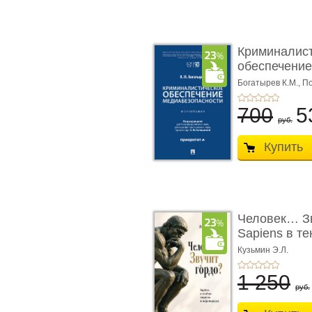
Криминалис
обеспечение
медиабезопа
Богатырев К.М.,
По
700
5
руб.
Купить
Человек… Зв
Sapiens в т
� ...
Кузьмин Э.Л.
1 250
руб.