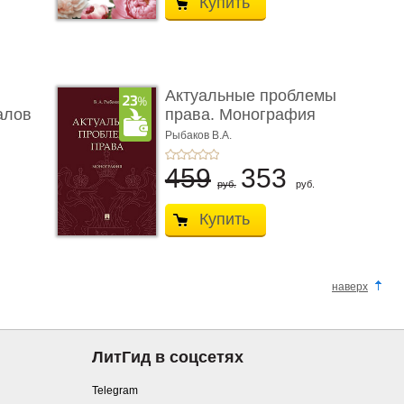
Купить
Актуальные проблемы
алов
права. Монография
Рыбаков В.А.
459
353
руб.
руб.
Купить
наверх
ЛитГид в соцсетях
Telegram