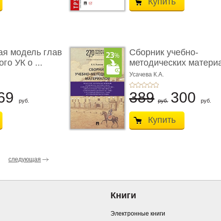
Купить
ая модель глав
Сборник учебно-
го УК о ...
методических матери
по кур ...
Усачева К.А.
69
389
300
руб.
руб.
руб.
Купить
следующая
Книги
Электронные книги