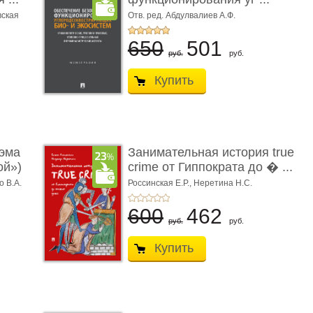
вская
Отв. ред. Абдулвалиев А.Ф.
650
501
руб.
руб.
Купить
эма
Занимательная история true
ой»)
crime от Гиппократа до � ...
о В.А.
Россинская Е.Р.,
Неретина Н.С.
600
462
руб.
руб.
Купить