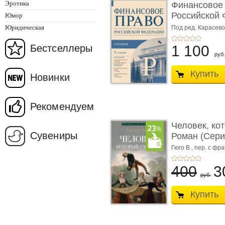
Эротика
Финансовое
Российской 
Юмор
изд� ...
Юридическая
Под ред. Карасевой
Красюкова А.В.
Бестселлеры
1 100
руб.
Купить
Новинки
Рекомендуем
Человек, ко
Сувениры
Роман (Серия
Гюго В.,
пер. с фра
400
3
руб.
Купить