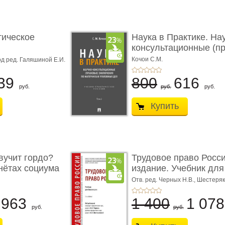
тическое
Наука в Практике. На
консультационные (пра
с� ...
Кочои С.М.
д ред. Галяшиной Е.И.
39
800
616
руб.
руб.
руб.
Купить
учит гордо?
Трудовое право Росси
енётах социума
издание. Учебник для 
Отв. ред. Черных Н.В., Шестеряк
963
1 400
1 07
руб.
руб.