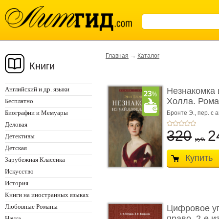
Главная
→
Каталог
Книги
Английский и др. языки
Незнакомка 
Холла. Ром
Бесплатно
...
Биографии и Мемуары
Бронте Э.,
пер. с а
Деловая
320
2
Детективы
руб.
Детская
Купить
Зарубежная Классика
Искусство
История
Книги на иностранных языках
Любовные Романы
Цифровое у
право. 2-е и
Наука