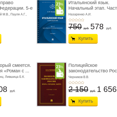
 право
Итальянский язык.
Федерации. 5-е
Начальный этап. Част
Учеб� ...
 М.В., Пауля А.Г.,
Назаренко А.И.
750
578
руб.
руб.
Купить
торый смеется.
Полицейское
 «Роман с ...
законодательство Рос
вчера, с� ...
нц. Лившица Б.К.
Черников В.В.
08
2 150
1 65
руб.
руб.
Купить