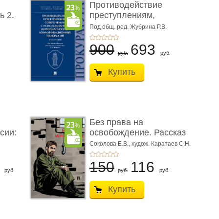
Противодействие
ь 2.
преступлениям,
совершаемым с ...
Под общ. ред. Жубрина Р.В.
900
693
руб.
руб.
Купить
Без права на
сии:
освобождение. Рассказ
Соколова Е.В.,
худож. Каратаев С.Н.
6
150
116
руб.
руб.
руб.
Купить