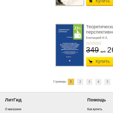
Купить
Теоретическ
перспективно
Клепицкий И.А.
349
2
руб.
Купить
Страницы:
1
2
3
4
5
ЛитГид
Помощь
О магазине
Как купить