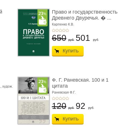
й
Право и государственность
Древнего Двуречья. � ...
Карпенко К.В.
650
501
руб.
руб.
Купить
ы
Ф. Г. Раневская. 100 и 1
цитата
.,
худож.
Е.
Раневская Ф.Г.
120
92
руб.
руб.
Купить