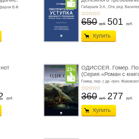
Габараев Э.А.,
Отв. ред. Василе
фарли В.Ф.
Л.Ю.,
вступ. сл. Каретина М.Г.
650
501
руб.
руб.
Купить
 нот
ОДИССЕЯ. Гомер. По
(Серия «Роман с книг
Гомер,
пер. с др.-греч. Жуковског
2
360
277
руб.
руб.
руб.
Купить