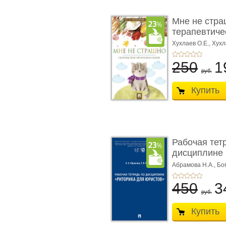
Мне не стра
терапевтичес
Хухлаев О.Е., Хухл
250
1
руб.
Купить
Рабочая тет
дисциплине 
ю� ...
Абрамова Н.А.,
Бо
450
3
руб.
Купить