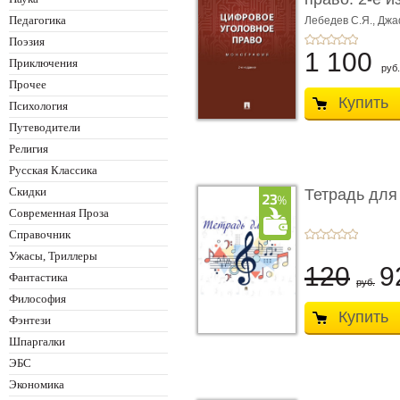
Монограф ...
Педагогика
Лебедев С.Я.,
Джа
Поэзия
1 100
Приключения
руб.
Прочее
Купить
Психология
Путеводители
Религия
Русская Классика
Скидки
Тетрадь для
Современная Проза
Справочник
Ужасы, Триллеры
120
9
Фантастика
руб.
Философия
Купить
Фэнтези
Шпаргалки
ЭБС
Экономика