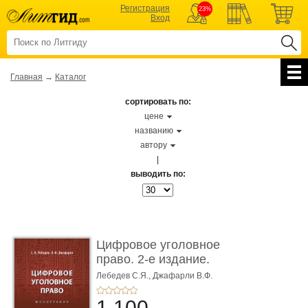
Регистрация
23%
Вход
Главная
→
Каталог
сортировать по:
цене
названию
автору
|
выводить по:
Цифровое уголовное
право. 2-е издание.
Монограф ...
Лебедев С.Я.,
Джафарли В.Ф.
1 100