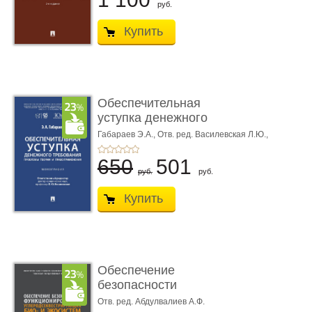
руб.
Купить
Обеспечительная
уступка денежного
требования ...
Габараев Э.А.,
Отв. ред. Василевская Л.Ю.,
вступ. сл. Каретина М.Г.
650
501
руб.
руб.
Купить
Обеспечение
безопасности
функционирования уг
Отв. ред. Абдулвалиев А.Ф.