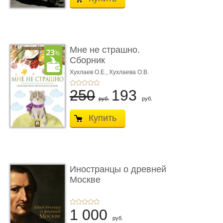
Мне не страшно.
Сборник
терапевтических
Хухлаев О.Е., Хухлаева О.В.
сказо� ...
250
193
руб.
руб.
Купить
Иностранцы о древней
Москве
1 000
руб.