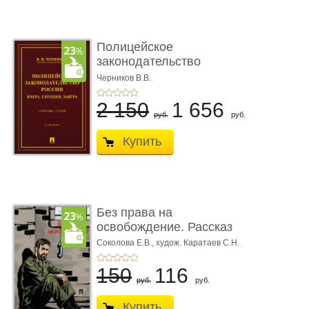
Полицейское
законодательство
России: вчера, с� ...
Черников В.В.
2 150
1 656
руб.
руб.
Купить
Без права на
освобождение. Рассказ
Соколова Е.В.,
худож. Каратаев С.Н.
150
116
руб.
руб.
Купить