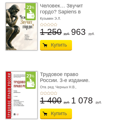
Человек… Звучит
гордо? Sapiens в
тенётах социума � ...
Кузьмин Э.Л.
1 250
963
руб.
руб.
Купить
Трудовое право
России. 3-е издание.
Учебник для ...
Отв. ред. Черных Н.В.,
Шестерякова И.В.
1 400
1 078
руб.
руб.
Купить