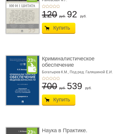
Раневская Ф.Г.
120
92
руб.
руб.
Купить
Криминалистическое
обеспечение
медиабезопас� ...
Богатырев К.М.,
Под ред. Галяшиной Е.И.
700
539
руб.
руб.
Купить
Наука в Практике.