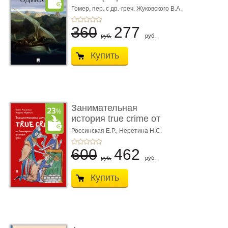
книгой»)
Гомер,
пер. с др.-греч. Жуковского В.А.
360
277
руб.
руб.
Купить
Занимательная
история true crime от
Гиппократа до � ...
Россинская Е.Р.,
Неретина Н.С.
600
462
руб.
руб.
Купить