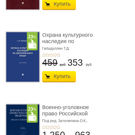
Купить
Охрана культурного
наследия по
европейскому п ...
Гибадуллин Т.Д.
459
353
руб.
руб.
Купить
Военно-уголовное
право Российской
Федерации. � ...
Под ред. Зателепина О.К.,
Шарапова С.Н.
1 250
963