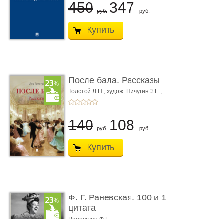
450
347
руб.
руб.
Купить
После бала. Рассказы
Толстой Л.Н.,
худож. Пичугин З.Е.,
худож. Лебедев А.И.,
худож. Лансере Е.Е.
140
108
руб.
руб.
Купить
Ф. Г. Раневская. 100 и 1
цитата