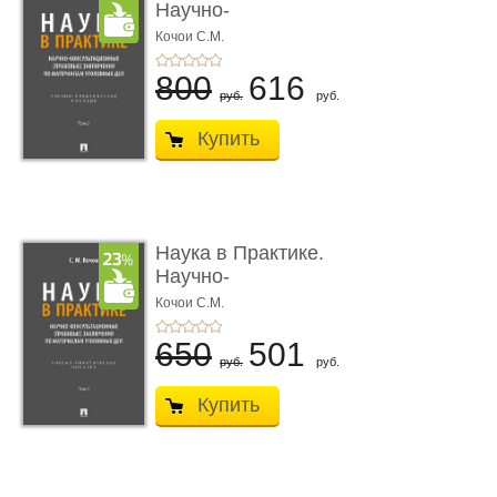
Научно-
консультационные (пра
Кочои С.М.
...
800
616
руб.
руб.
Купить
Наука в Практике.
Научно-
консультационные (пра
Кочои С.М.
...
650
501
руб.
руб.
Купить