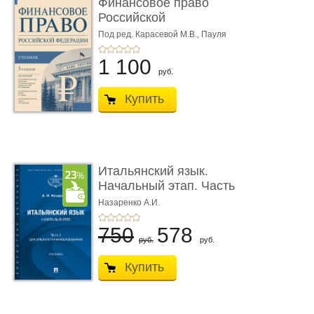
Финансовое право
Российской
Федерации. 5-е изд�
Под ред. Карасевой М.В., Пауля
А.Г., Красюкова А.В.
...
1 100
руб.
Купить
Итальянский язык.
Начальный этап. Часть
2. Учеб� ...
Назаренко А.И.
750
578
руб.
руб.
Купить