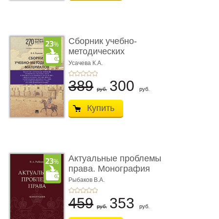
Сборник учебно-
методических
материалов по кур ...
Усачева К.А.
389
300
руб.
руб.
Купить
Актуальные проблемы
права. Монография
Рыбаков В.А.
459
353
руб.
руб.