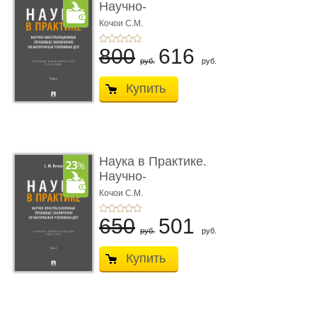
Научно-
консультационные (пра
Кочои С.М.
...
800
616
руб.
руб.
Купить
Наука в Практике.
Научно-
консультационные (пра
Кочои С.М.
...
650
501
руб.
руб.
Купить