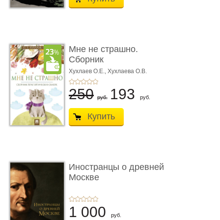
Мне не страшно.
Сборник
терапевтических
Хухлаев О.Е., Хухлаева О.В.
сказо� ...
250
193
руб.
руб.
Купить
Иностранцы о древней
Москве
1 000
руб.