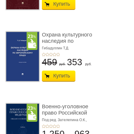
Купить
Охрана культурного
наследия по
европейскому п ...
Гибадуллин Т.Д.
459
353
руб.
руб.
Купить
Военно-уголовное
право Российской
Федерации. � ...
Под ред. Зателепина О.К.,
Шарапова С.Н.
1 250
963