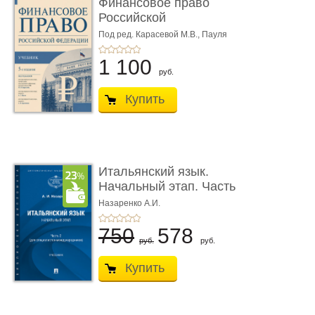
Финансовое право
Российской
Федерации. 5-е изд�
Под ред. Карасевой М.В., Пауля
А.Г., Красюкова А.В.
...
1 100
руб.
Купить
Итальянский язык.
Начальный этап. Часть
2. Учеб� ...
Назаренко А.И.
750
578
руб.
руб.
Купить