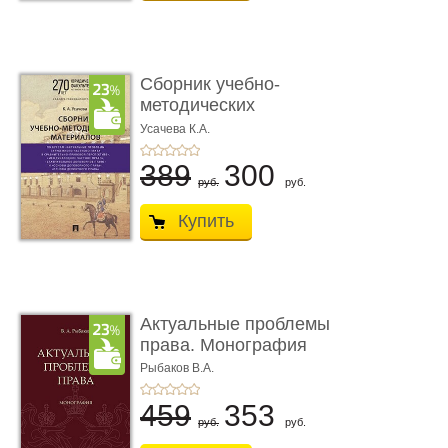
Сборник учебно-
методических
материалов по кур ...
Усачева К.А.
389
300
руб.
руб.
Купить
Актуальные проблемы
права. Монография
Рыбаков В.А.
459
353
руб.
руб.