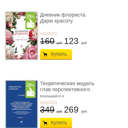
Дневник флориста.
Дарю красоту
160
123
руб.
руб.
Купить
Теоретическая модель
глав перспективного
УК о ...
Клепицкий И.А.
349
269
руб.
руб.
Купить