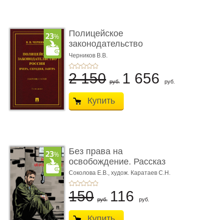
Полицейское
законодательство
России: вчера, с� ...
Черников В.В.
2 150
1 656
руб.
руб.
Купить
Без права на
освобождение. Рассказ
Соколова Е.В.,
худож. Каратаев С.Н.
150
116
руб.
руб.
Купить