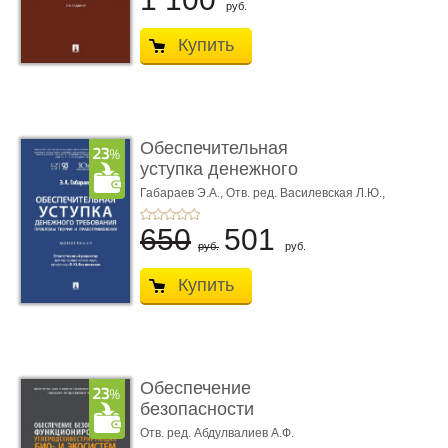
руб.
Купить
Обеспечительная
уступка денежного
требования ...
Габараев Э.А.,
Отв. ред. Василевская Л.Ю.,
вступ. сл. Каретина М.Г.
650
501
руб.
руб.
Купить
Обеспечение
безопасности
функционирования уг
Отв. ред. Абдулвалиев А.Ф.