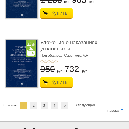
руб.
руб.
Купить
Уложение о наказаниях
уголовных и
исправитель ...
Под общ. ред. Савенкова А.Н.;
науч. ред. и рук. авт. кол. Чучаев
А.И.
950
732
руб.
руб.
Купить
Страницы:
1
следующая
2
3
4
5
наверх