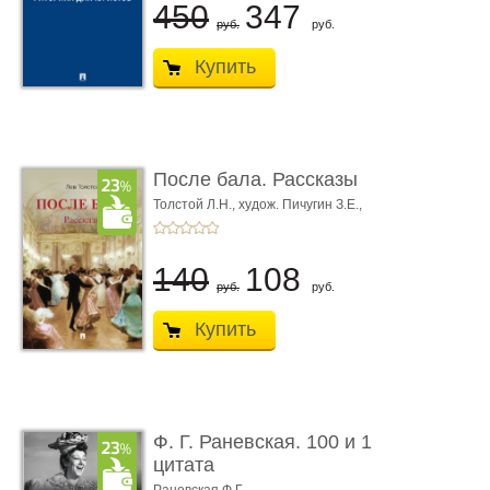
450
347
руб.
руб.
Купить
После бала. Рассказы
Толстой Л.Н.,
худож. Пичугин З.Е.,
худож. Лебедев А.И.,
худож. Лансере Е.Е.
140
108
руб.
руб.
Купить
Ф. Г. Раневская. 100 и 1
цитата