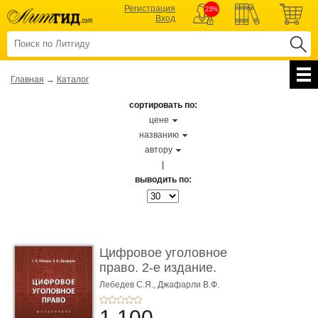
Регистрация
23%
Вход
Главная
→
Каталог
сортировать по:
цене
названию
автору
|
выводить по:
Цифровое уголовное
право. 2-е издание.
Монограф ...
Лебедев С.Я.,
Джафарли В.Ф.
1 100