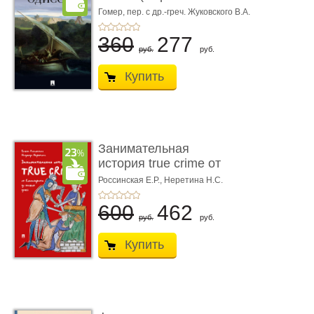
книгой»)
Гомер,
пер. с др.-греч. Жуковского В.А.
360
277
руб.
руб.
Купить
Занимательная
история true crime от
Гиппократа до � ...
Россинская Е.Р.,
Неретина Н.С.
600
462
руб.
руб.
Купить