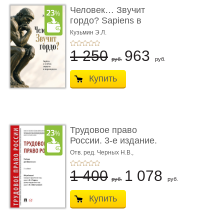
Человек… Звучит
гордо? Sapiens в
тенётах социума � ...
Кузьмин Э.Л.
1 250
963
руб.
руб.
Купить
Трудовое право
России. 3-е издание.
Учебник для ...
Отв. ред. Черных Н.В.,
Шестерякова И.В.
1 400
1 078
руб.
руб.
Купить