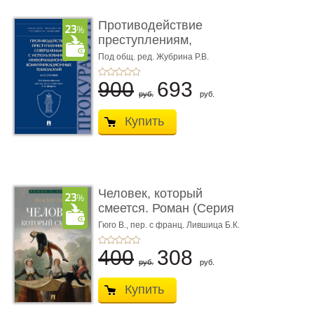
Противодействие
преступлениям,
совершаемым с ...
Под общ. ред. Жубрина Р.В.
900
693
руб.
руб.
Купить
Человек, который
смеется. Роман (Серия
«Роман с ...
Гюго В.,
пер. с франц. Лившица Б.К.
400
308
руб.
руб.
Купить