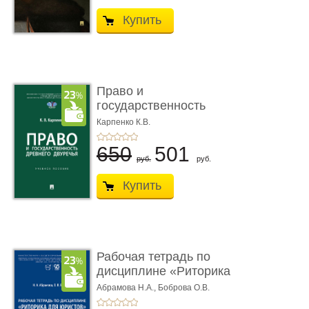
Купить
Право и
государственность
Древнего Двуречья. �
Карпенко К.В.
...
650
501
руб.
руб.
Купить
Рабочая тетрадь по
дисциплине «Риторика
для ю� ...
Абрамова Н.А.,
Боброва О.В.