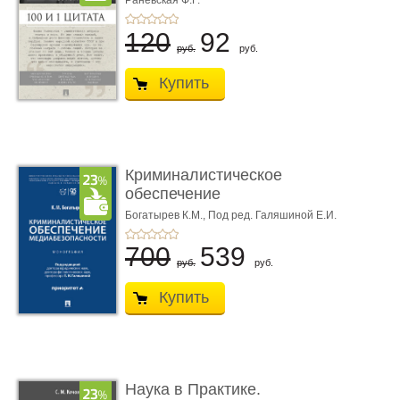
Раневская Ф.Г.
120
92
руб.
руб.
Купить
Криминалистическое
обеспечение
медиабезопас� ...
Богатырев К.М.,
Под ред. Галяшиной Е.И.
700
539
руб.
руб.
Купить
Наука в Практике.