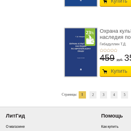
Купить
Охрана куль
наследия по
п ...
Гибадуллин Т.Д.
459
3
руб.
Купить
Страницы:
1
2
3
4
5
ЛитГид
Помощь
О магазине
Как купить