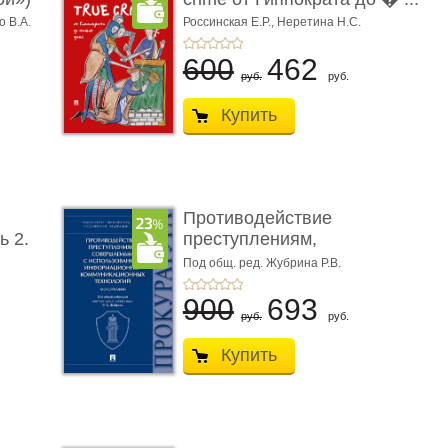
о В.А.
Россинская Е.Р.,
Неретина Н.С.
600
462
руб.
руб.
Купить
Противодействие
ь 2.
преступлениям,
совершаемым с ...
Под общ. ред. Жубрина Р.В.
900
693
руб.
руб.
Купить