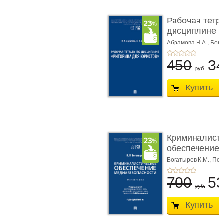
Рабочая тет
дисциплине 
ю� ...
Абрамова Н.А.,
Бо
450
3
руб.
Купить
Криминалис
обеспечение
медиабезопа
Богатырев К.М.,
По
700
5
руб.
Купить