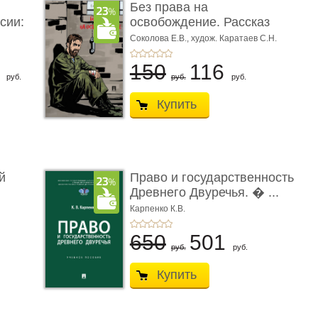
Без права на
сии:
освобождение. Рассказ
Соколова Е.В.,
худож. Каратаев С.Н.
6
150
116
руб.
руб.
руб.
Купить
й
Право и государственность
Древнего Двуречья. � ...
Карпенко К.В.
650
501
руб.
руб.
Купить