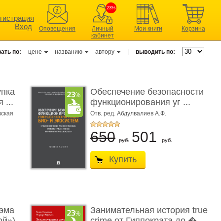
23%
гистрация
Вход
Оповещения
Личный
Мои книги
Корзина
кабинет
ать по:
цене
названию
автору
|
выводить по:
упка
Обеспечение безопасности
 ...
функционирования уг ...
вская
Отв. ред. Абдулвалиев А.Ф.
650
501
руб.
руб.
Купить
эма
Занимательная история true
ой»)
crime от Гиппократа до � ...