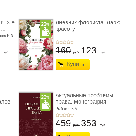
и. 3-е
Дневник флориста. Дарю
...
красоту
ова И.В.
8
160
123
руб.
руб.
руб.
Купить
Актуальные проблемы
алов
права. Монография
Рыбаков В.А.
459
353
руб.
руб.