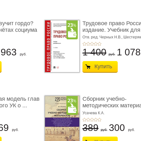
учит гордо?
Трудовое право Росси
енётах социума
издание. Учебник для 
Отв. ред. Черных Н.В., Шестеряк
963
1 400
1 07
руб.
руб.
Купить
ая модель глав
Сборник учебно-
го УК о ...
методических матери
по кур ...
Усачева К.А.
69
389
300
руб.
руб.
руб.