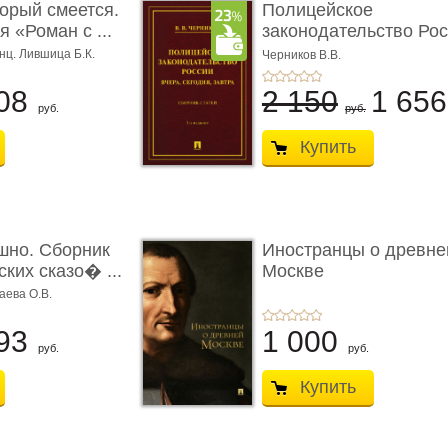
торый смеется.
Полицейское
 «Роман с ...
законодательство Рос
вчера, с� ...
нц. Лившица Б.К.
Черников В.В.
08
2 150
1 65
руб.
руб.
Купить
шно. Сборник
Иностранцы о древне
ких сказо� ...
Москве
аева О.В.
93
1 000
руб.
руб.
Купить