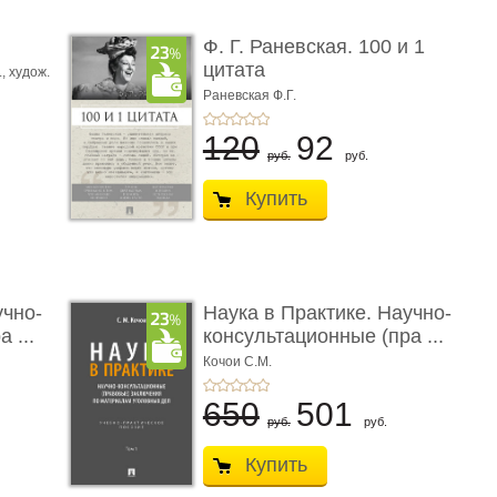
ы
Ф. Г. Раневская. 100 и 1
цитата
.,
худож.
Е.
Раневская Ф.Г.
120
92
руб.
руб.
Купить
учно-
Наука в Практике. Научно-
 ...
консультационные (пра ...
Кочои С.М.
650
501
руб.
руб.
Купить