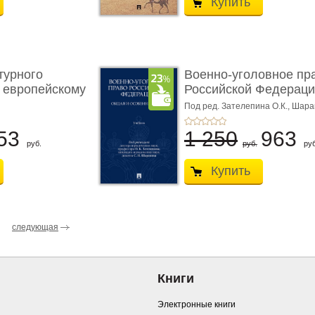
Купить
турного
Военно-уголовное пр
 европейскому
Российской Федераци
...
Под ред. Зателепина О.К., Шар
С.Н.
53
1 250
963
руб.
руб.
руб
Купить
следующая
Книги
Электронные книги