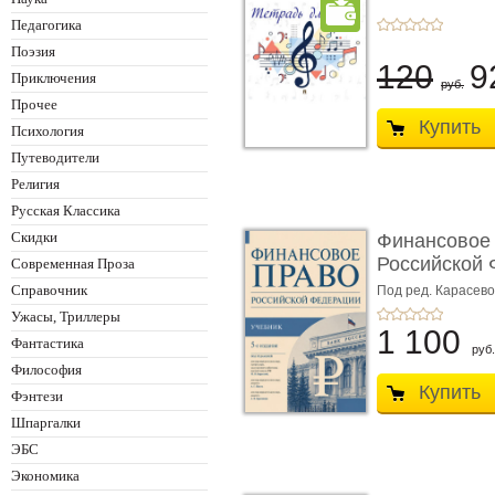
Педагогика
Поэзия
120
9
Приключения
руб.
Прочее
Купить
Психология
Путеводители
Религия
Русская Классика
Скидки
Финансовое
Российской 
Современная Проза
изд� ...
Справочник
Под ред. Карасевой
Красюкова А.В.
Ужасы, Триллеры
1 100
Фантастика
руб.
Философия
Купить
Фэнтези
Шпаргалки
ЭБС
Экономика