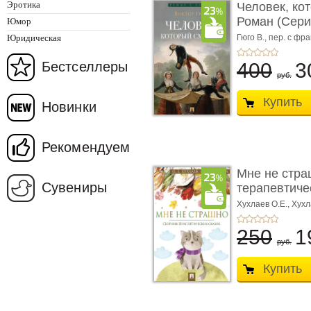
Эротика
Человек, ко
Роман (Серия
Юмор
Юридическая
Гюго В.,
пер. с фра
Бестселлеры
400
3
руб.
Купить
Новинки
Рекомендуем
Мне не стра
Сувениры
терапевтичес
Хухлаев О.Е., Хухл
250
1
руб.
Купить