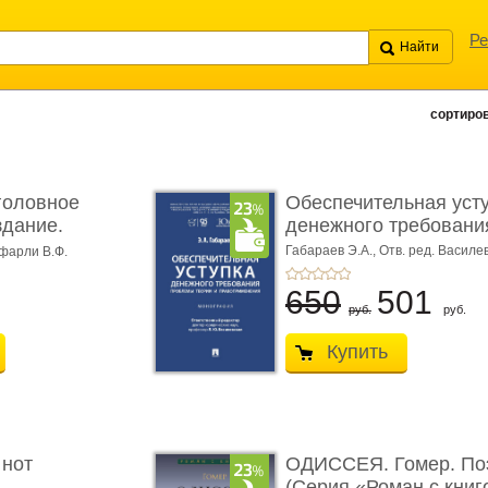
Ре
сортиров
головное
Обеспечительная уст
здание.
денежного требования
Габараев Э.А.,
Отв. ред. Василе
фарли В.Ф.
Л.Ю.,
вступ. сл. Каретина М.Г.
650
501
руб.
руб.
Купить
 нот
ОДИССЕЯ. Гомер. По
(Серия «Роман с книг