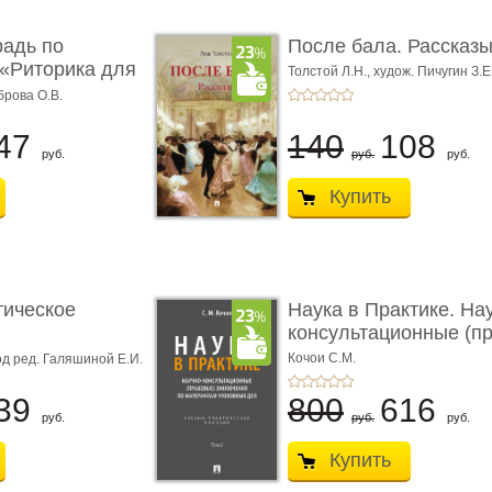
радь по
После бала. Рассказ
«Риторика для
Толстой Л.Н.,
худож. Пичугин З.Е
Лебедев А.И.,
худож. Лансере Е.
брова О.В.
47
140
108
руб.
руб.
руб.
Купить
тическое
Наука в Практике. На
консультационные (пра
с� ...
Кочои С.М.
д ред. Галяшиной Е.И.
39
800
616
руб.
руб.
руб.
Купить