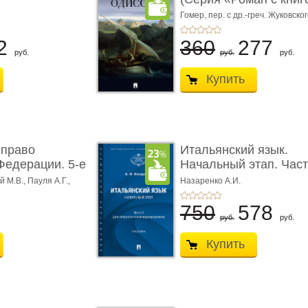
Гомер,
пер. с др.-греч. Жуковског
2
360
277
руб.
руб.
руб.
Купить
 право
Итальянский язык.
Федерации. 5-е
Начальный этап. Част
Учеб� ...
 М.В., Пауля А.Г.,
Назаренко А.И.
750
578
руб.
руб.
Купить