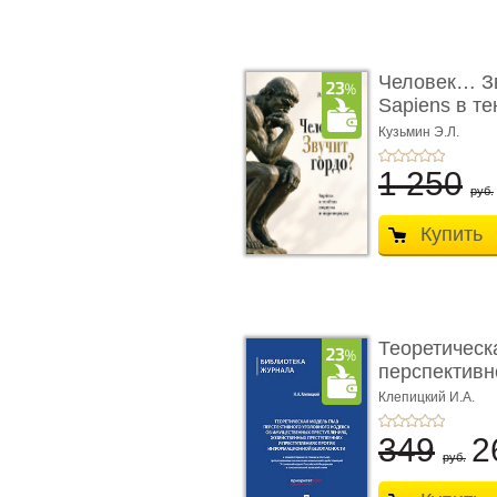
Человек… Зв
Sapiens в т
� ...
Кузьмин Э.Л.
1 250
руб.
Купить
Теоретическ
перспективно
Клепицкий И.А.
349
2
руб.