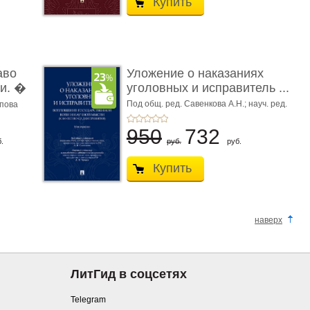
Купить
аво
Уложение о наказаниях
и. �
уголовных и исправитель ...
Под общ. ред. Савенкова А.Н.; науч. ред.
апова
и рук. авт. кол. Чучаев А.И.
950
732
.
руб.
руб.
Купить
наверх
ЛитГид в соцсетях
Telegram