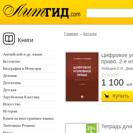
Главная
→
Каталог
Книги
Английский и др. языки
Цифровое у
право. 2-е и
Бесплатно
Монограф ...
Биографии и Мемуары
Лебедев С.Я.,
Джа
Деловая
1 100
Детективы
руб.
Детская
Купить
Зарубежная Классика
Искусство
История
Книги на иностранных языках
Любовные Романы
Тетрадь для
Наука