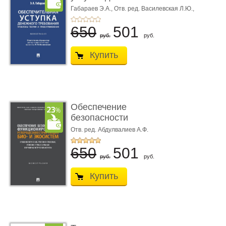
требования ...
Габараев Э.А.,
Отв. ред. Василевская Л.Ю.,
вступ. сл. Каретина М.Г.
650
501
руб.
руб.
Купить
Обеспечение
безопасности
функционирования уг
Отв. ред. Абдулвалиев А.Ф.
...
650
501
руб.
руб.
Купить