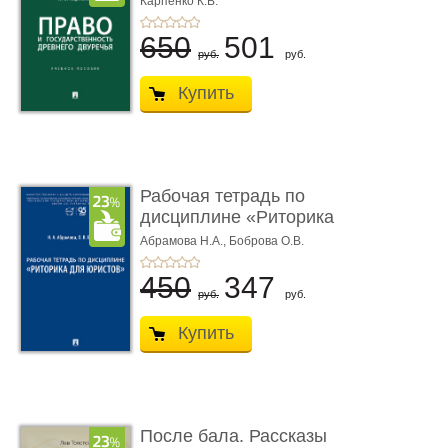
Карпенко К.В.
...
650
501
руб.
руб.
Купить
Рабочая тетрадь по
дисциплине «Риторика
для ю� ...
Абрамова Н.А.,
Боброва О.В.
450
347
руб.
руб.
Купить
После бала. Рассказы