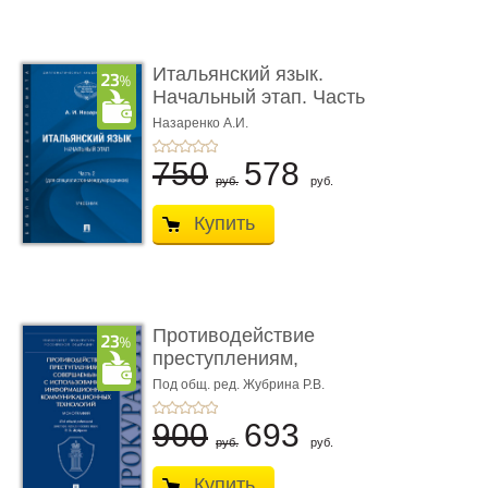
Итальянский язык.
Начальный этап. Часть
2. Учеб� ...
Назаренко А.И.
750
578
руб.
руб.
Купить
Противодействие
преступлениям,
совершаемым с ...
Под общ. ред. Жубрина Р.В.
900
693
руб.
руб.
Купить