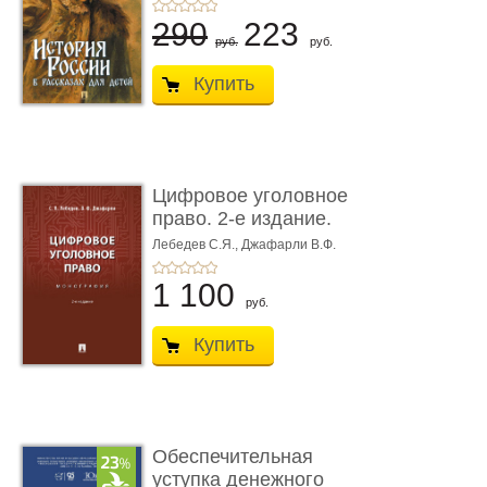
290
223
руб.
руб.
Купить
Цифровое уголовное
право. 2-е издание.
Монограф ...
Лебедев С.Я.,
Джафарли В.Ф.
1 100
руб.
Купить
Обеспечительная
уступка денежного