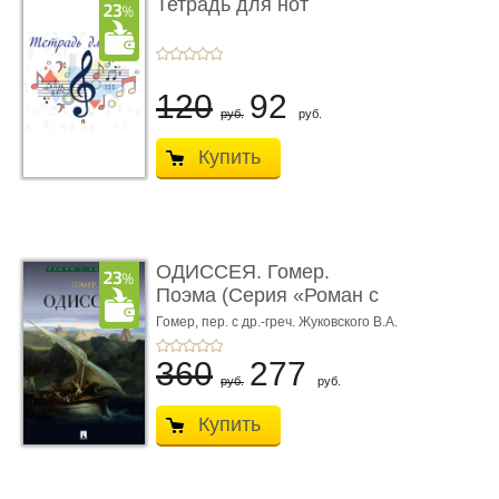
Тетрадь для нот
120
92
руб.
руб.
Купить
ОДИССЕЯ. Гомер.
Поэма (Серия «Роман с
книгой»)
Гомер,
пер. с др.-греч. Жуковского В.А.
360
277
руб.
руб.
Купить