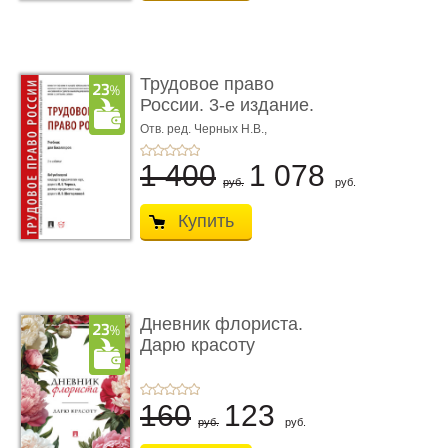
Трудовое право
России. 3-е издание.
Учебник для ...
Отв. ред. Черных Н.В.,
Шестерякова И.В.
1 400
1 078
руб.
руб.
Купить
Дневник флориста.
Дарю красоту
160
123
руб.
руб.