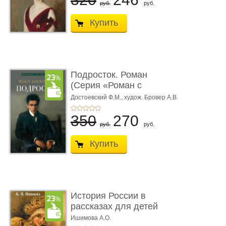
руб.
руб.
Купить
Подросток. Роман
(Серия «Роман с
книгой»)
Достоевский Ф.М.,
худож. Бровер А.В.
350
270
руб.
руб.
Купить
История России в
рассказах для детей
Ишимова А.О.