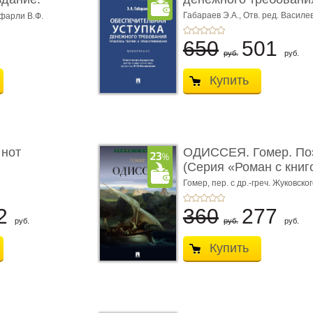
Габараев Э.А.,
Отв. ред. Василе
фарли В.Ф.
Л.Ю.,
вступ. сл. Каретина М.Г.
650
501
руб.
руб.
Купить
 нот
ОДИССЕЯ. Гомер. По
(Серия «Роман с книг
Гомер,
пер. с др.-греч. Жуковског
2
360
277
руб.
руб.
руб.
Купить