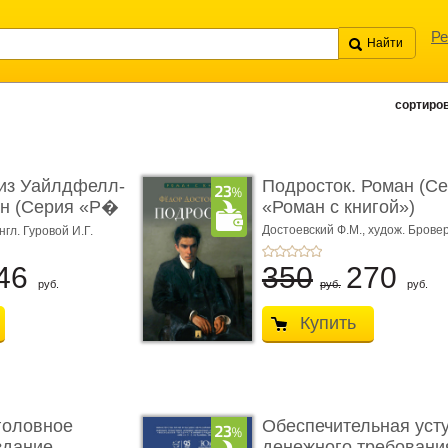
Ре
сортиров
из Уайлдфелл-
Подросток. Роман (С
ан (Серия «Р�
«Роман с книгой»)
Достоевский Ф.М.,
худож. Бровер
нгл. Гуровой И.Г.
46
350
270
руб.
руб.
руб.
Купить
головное
Обеспечительная уст
здание.
денежного требования