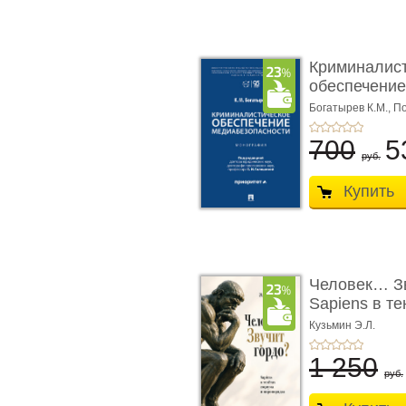
Криминалис
обеспечение
медиабезопа
Богатырев К.М.,
По
700
5
руб.
Купить
Человек… Зв
Sapiens в т
� ...
Кузьмин Э.Л.
1 250
руб.