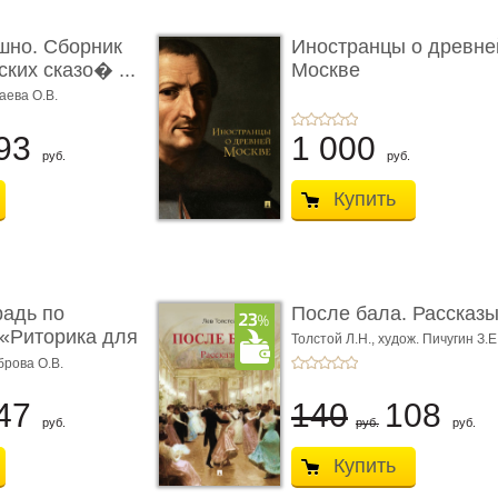
шно. Сборник
Иностранцы о древне
ких сказо� ...
Москве
аева О.В.
93
1 000
руб.
руб.
Купить
радь по
После бала. Рассказ
«Риторика для
Толстой Л.Н.,
худож. Пичугин З.Е
Лебедев А.И.,
худож. Лансере Е.
брова О.В.
47
140
108
руб.
руб.
руб.
Купить