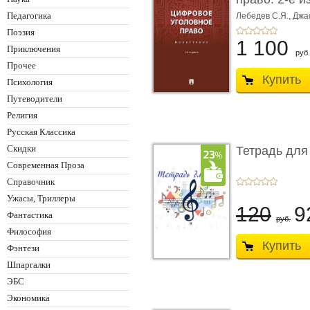
Монограф ...
Педагогика
Лебедев С.Я.,
Джа
Поэзия
1 100
Приключения
руб.
Прочее
Купить
Психология
Путеводители
Религия
Русская Классика
Скидки
Тетрадь для
Современная Проза
Справочник
Ужасы, Триллеры
120
9
Фантастика
руб.
Философия
Купить
Фэнтези
Шпаргалки
ЭБС
Экономика