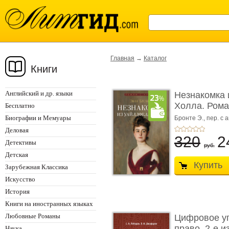
Главная
→
Каталог
Книги
Английский и др. языки
Незнакомка 
Холла. Ром
Бесплатно
...
Биографии и Мемуары
Бронте Э.,
пер. с а
Деловая
320
2
Детективы
руб.
Детская
Купить
Зарубежная Классика
Искусство
История
Книги на иностранных языках
Любовные Романы
Цифровое у
право. 2-е и
Наука