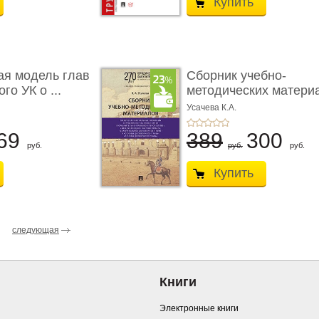
Купить
ая модель глав
Сборник учебно-
го УК о ...
методических матери
по кур ...
Усачева К.А.
69
389
300
руб.
руб.
руб.
Купить
следующая
Книги
Электронные книги