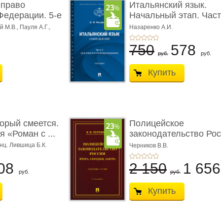
 право
Итальянский язык.
Федерации. 5-е
Начальный этап. Част
Учеб� ...
 М.В., Пауля А.Г.,
Назаренко А.И.
750
578
руб.
руб.
Купить
торый смеется.
Полицейское
 «Роман с ...
законодательство Рос
вчера, с� ...
нц. Лившица Б.К.
Черников В.В.
08
2 150
1 65
руб.
руб.
Купить