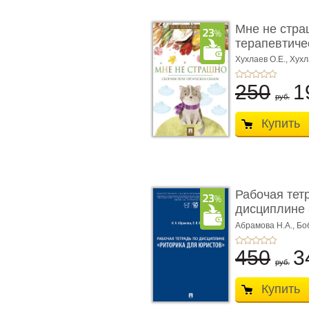
Мне не стра
терапевтичес
Хухлаев О.Е., Хухл
250
1
руб.
Купить
Рабочая тет
дисциплине 
ю� ...
Абрамова Н.А.,
Бо
450
3
руб.
Купить