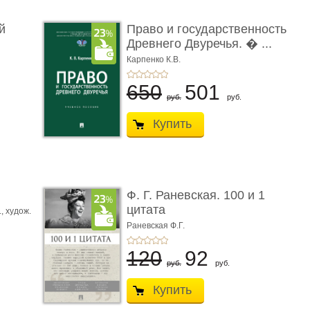
й
Право и государственность
Древнего Двуречья. � ...
Карпенко К.В.
650
501
руб.
руб.
Купить
ы
Ф. Г. Раневская. 100 и 1
цитата
.,
худож.
Е.
Раневская Ф.Г.
120
92
руб.
руб.
Купить