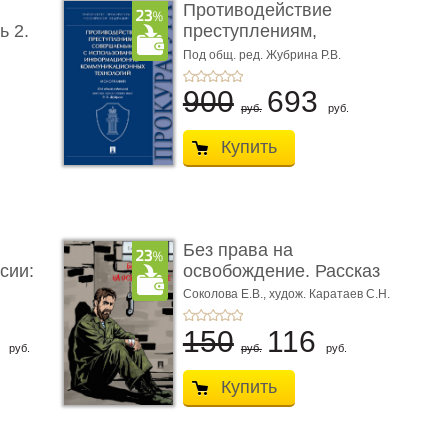
Противодействие
ь 2.
преступлениям,
совершаемым с ...
Под общ. ред. Жубрина Р.В.
900
693
руб.
руб.
Купить
Без права на
сии:
освобождение. Рассказ
Соколова Е.В.,
худож. Каратаев С.Н.
6
150
116
руб.
руб.
руб.
Купить