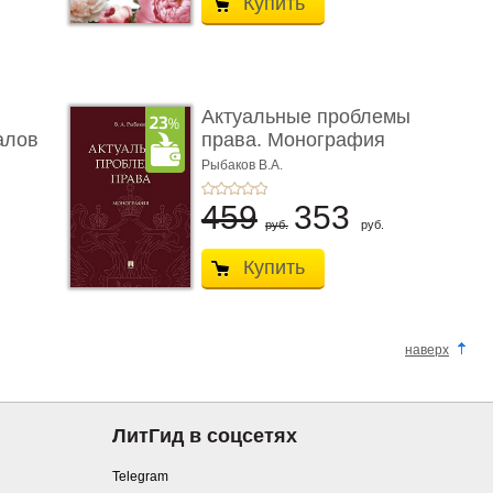
Купить
Актуальные проблемы
алов
права. Монография
Рыбаков В.А.
459
353
руб.
руб.
Купить
наверх
ЛитГид в соцсетях
Telegram