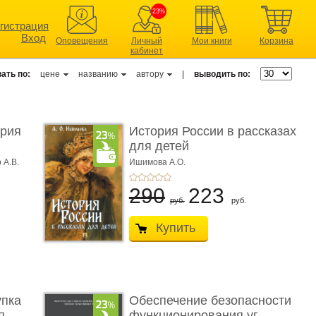
23%
гистрация
Вход
Оповещения
Личный
Мои книги
Корзина
кабинет
ать по:
цене
названию
автору
|
выводить по:
ерия
История России в рассказах
для детей
 А.В.
Ишимова А.О.
290
223
руб.
руб.
Купить
упка
Обеспечение безопасности
 ...
функционирования уг ...