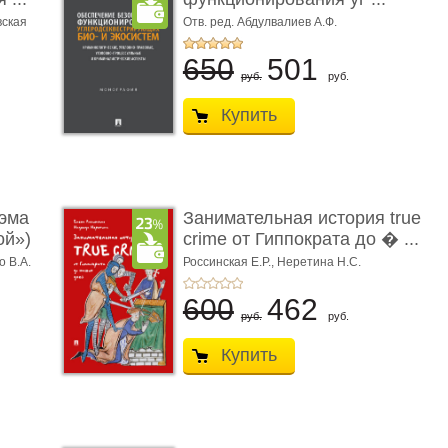
вская
Отв. ред. Абдулвалиев А.Ф.
650
501
руб.
руб.
Купить
эма
Занимательная история true
ой»)
crime от Гиппократа до � ...
о В.А.
Россинская Е.Р.,
Неретина Н.С.
600
462
руб.
руб.
Купить