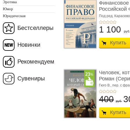
Эротика
Финансовое
Российской 
Юмор
изд� ...
Юридическая
Под ред. Карасевой
Красюкова А.В.
Бестселлеры
1 100
руб.
Купить
Новинки
Рекомендуем
Человек, ко
Сувениры
Роман (Серия
Гюго В.,
пер. с фра
400
3
руб.
Купить