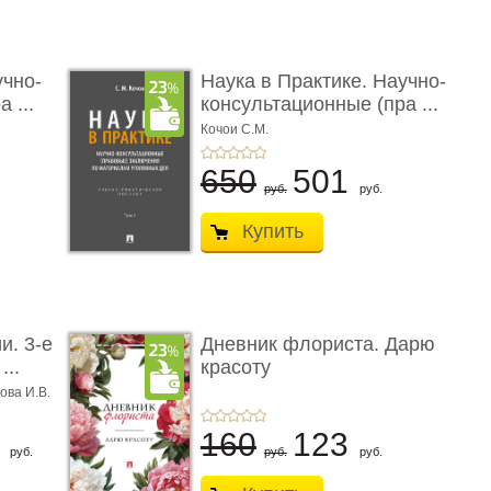
учно-
Наука в Практике. Научно-
 ...
консультационные (пра ...
Кочои С.М.
650
501
руб.
руб.
Купить
и. 3-е
Дневник флориста. Дарю
...
красоту
ова И.В.
8
160
123
руб.
руб.
руб.