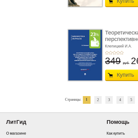
Купить
Теоретическ
перспективно
Клепицкий И.А.
349
2
руб.
Купить
Страницы:
1
2
3
4
5
ЛитГид
Помощь
О магазине
Как купить