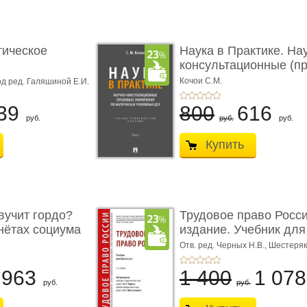
тическое
Наука в Практике. На
консультационные (пра
с� ...
Кочои С.М.
д ред. Галяшиной Е.И.
39
800
616
руб.
руб.
руб.
Купить
учит гордо?
Трудовое право Росси
енётах социума
издание. Учебник для 
Отв. ред. Черных Н.В., Шестеряк
963
1 400
1 07
руб.
руб.