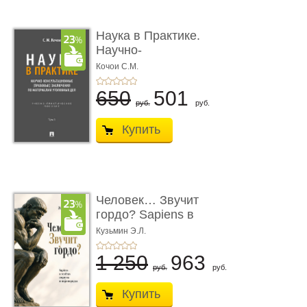
Наука в Практике.
Научно-
консультационные (пра
Кочои С.М.
...
650
501
руб.
руб.
Купить
Человек… Звучит
гордо? Sapiens в
тенётах социума � ...
Кузьмин Э.Л.
1 250
963
руб.
руб.
Купить