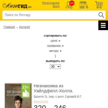
Регистрация
23%
Вход
Главная
→
Каталог
сортировать по:
цене
названию
автору
|
выводить по:
Незнакомка из
Уайлдфелл-Холла.
Роман (Серия «Р� ...
Бронте Э.,
пер. с англ. Гуровой И.Г.
320
246