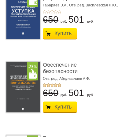
требования ...
Габараев Э.А.,
Отв. ред. Василевская Л.Ю.,
вступ. сл. Каретина М.Г.
650
501
руб.
руб.
Купить
Обеспечение
безопасности
функционирования уг
Отв. ред. Абдулвалиев А.Ф.
...
650
501
руб.
руб.
Купить