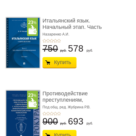
Итальянский язык.
Начальный этап. Часть
2. Учеб� ...
Назаренко А.И.
750
578
руб.
руб.
Купить
Противодействие
преступлениям,
совершаемым с ...
Под общ. ред. Жубрина Р.В.
900
693
руб.
руб.
Купить