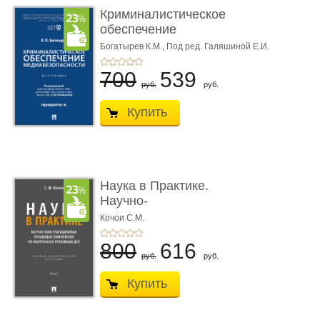
Криминалистическое
обеспечение
медиабезопас� ...
Богатырев К.М.,
Под ред. Галяшиной Е.И.
700
539
руб.
руб.
Купить
Наука в Практике.
Научно-
консультационные (пра
Кочои С.М.
...
800
616
руб.
руб.
Купить