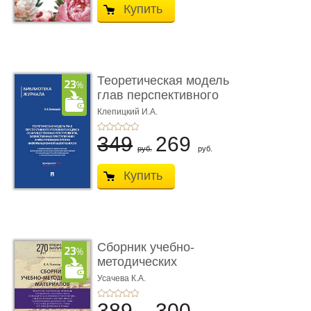
Купить
Теоретическая модель
глав перспективного
УК о ...
Клепицкий И.А.
349
269
руб.
руб.
Купить
Сборник учебно-
методических
материалов по кур ...
Усачева К.А.
389
300