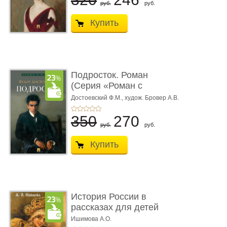
руб.
руб.
Купить
Подросток. Роман
(Серия «Роман с
книгой»)
Достоевский Ф.М.,
худож. Бровер А.В.
350
270
руб.
руб.
Купить
История России в
рассказах для детей
Ишимова А.О.