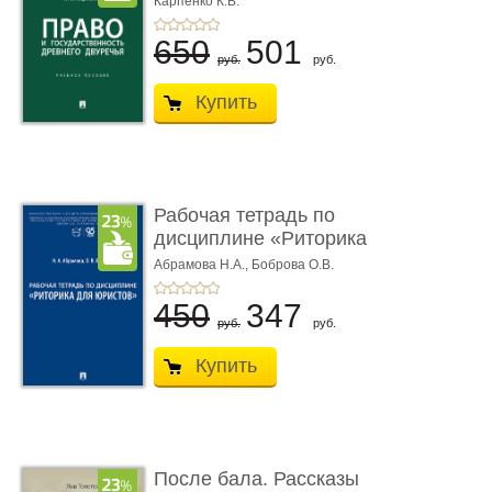
Карпенко К.В.
...
650
501
руб.
руб.
Купить
Рабочая тетрадь по
дисциплине «Риторика
для ю� ...
Абрамова Н.А.,
Боброва О.В.
450
347
руб.
руб.
Купить
После бала. Рассказы