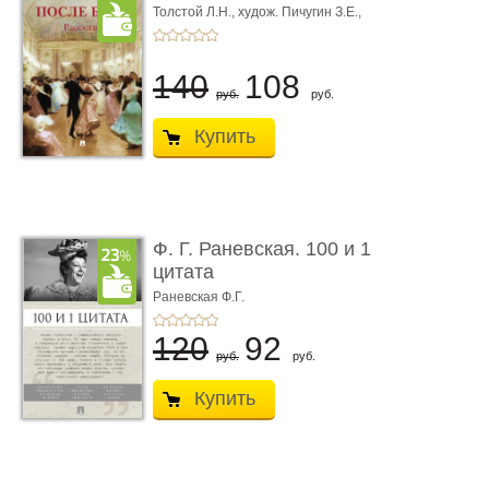
Толстой Л.Н.,
худож. Пичугин З.Е.,
худож. Лебедев А.И.,
худож. Лансере Е.Е.
140
108
руб.
руб.
Купить
Ф. Г. Раневская. 100 и 1
цитата
Раневская Ф.Г.
120
92
руб.
руб.
Купить