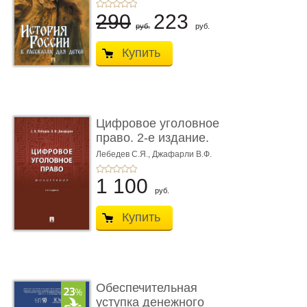
290
223
руб.
руб.
Купить
Цифровое уголовное
право. 2-е издание.
Монограф ...
Лебедев С.Я.,
Джафарли В.Ф.
1 100
руб.
Купить
Обеспечительная
уступка денежного