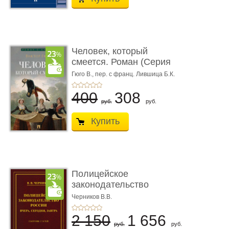
Человек, который
смеется. Роман (Серия
«Роман с ...
Гюго В.,
пер. с франц. Лившица Б.К.
400
308
руб.
руб.
Купить
Полицейское
законодательство
России: вчера, с� ...
Черников В.В.
2 150
1 656
руб.
руб.