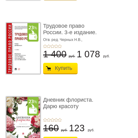
Трудовое право
России. 3-е издание.
Учебник для ...
Отв. ред. Черных Н.В.,
Шестерякова И.В.
1 400
1 078
руб.
руб.
Купить
Дневник флориста.
Дарю красоту
160
123
руб.
руб.