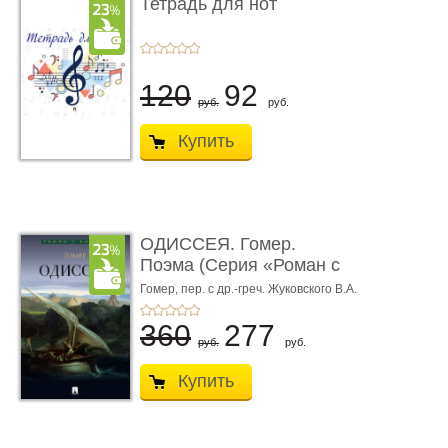
Тетрадь для нот
120
92
руб.
руб.
Купить
ОДИССЕЯ. Гомер.
Поэма (Серия «Роман с
книгой»)
Гомер,
пер. с др.-греч. Жуковского В.А.
360
277
руб.
руб.
Купить