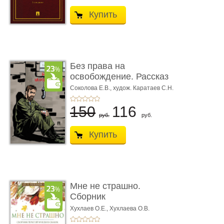
Купить
Без права на
освобождение. Рассказ
Соколова Е.В.,
худож. Каратаев С.Н.
150
116
руб.
руб.
Купить
Мне не страшно.
Сборник
терапевтических
Хухлаев О.Е., Хухлаева О.В.
сказо� ...