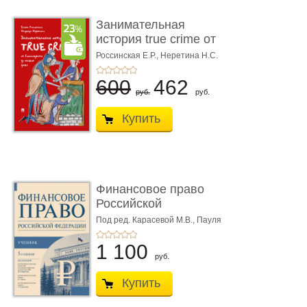
Занимательная
история true crime от
Гиппократа до � ...
Россинская Е.Р.,
Неретина Н.С.
600
462
руб.
руб.
Купить
Финансовое право
Российской
Федерации. 5-е изд�
Под ред. Карасевой М.В., Пауля
А.Г., Красюкова А.В.
...
1 100
руб.
Купить