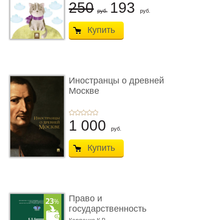
250
193
руб.
руб.
Купить
Иностранцы о древней
Москве
1 000
руб.
Купить
Право и
государственность
Древнего Двуречья. �