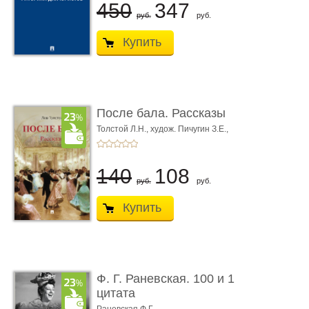
450
347
руб.
руб.
Купить
После бала. Рассказы
Толстой Л.Н.,
худож. Пичугин З.Е.,
худож. Лебедев А.И.,
худож. Лансере Е.Е.
140
108
руб.
руб.
Купить
Ф. Г. Раневская. 100 и 1
цитата