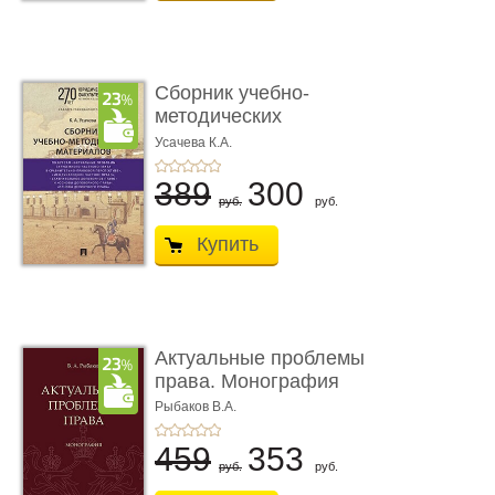
Сборник учебно-
методических
материалов по кур ...
Усачева К.А.
389
300
руб.
руб.
Купить
Актуальные проблемы
права. Монография
Рыбаков В.А.
459
353
руб.
руб.