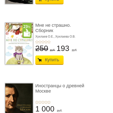
Мне не страшно.
Сборник
терапевтических
Хухлаев О.Е., Хухлаева О.В.
сказо� ...
250
193
руб.
руб.
Купить
Иностранцы о древней
Москве
1 000
руб.