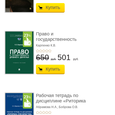
Купить
Право и
государственность
Древнего Двуречья. �
Карпенко К.В.
...
650
501
руб.
руб.
Купить
Рабочая тетрадь по
дисциплине «Риторика
для ю� ...
Абрамова Н.А.,
Боброва О.В.