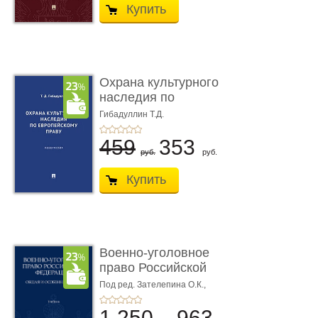
Купить
Охрана культурного
наследия по
европейскому п ...
Гибадуллин Т.Д.
459
353
руб.
руб.
Купить
Военно-уголовное
право Российской
Федерации. � ...
Под ред. Зателепина О.К.,
Шарапова С.Н.
1 250
963