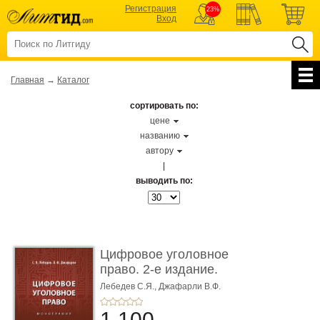
Регистрация
23%
Вход
Главная
→
Каталог
сортировать по:
цене
названию
автору
|
выводить по:
Цифровое уголовное
право. 2-е издание.
Монограф ...
Лебедев С.Я.,
Джафарли В.Ф.
1 100