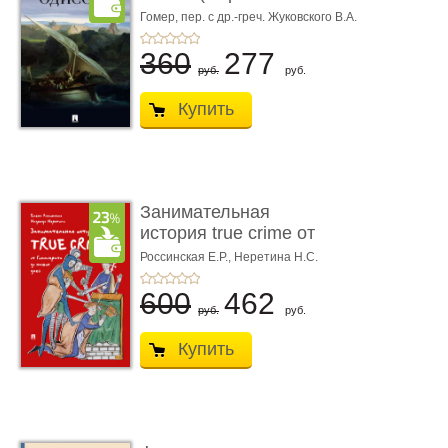
книгой»)
Гомер,
пер. с др.-греч. Жуковского В.А.
360
277
руб.
руб.
Купить
Занимательная
история true crime от
Гиппократа до � ...
Россинская Е.Р.,
Неретина Н.С.
600
462
руб.
руб.
Купить