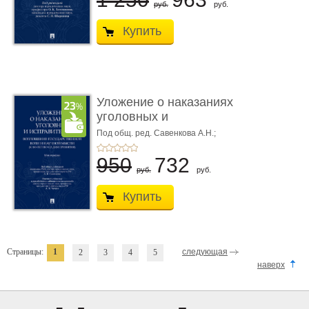
руб.
руб.
Купить
Уложение о наказаниях
уголовных и
исправитель ...
Под общ. ред. Савенкова А.Н.;
науч. ред. и рук. авт. кол. Чучаев
А.И.
950
732
руб.
руб.
Купить
Страницы:
1
следующая
2
3
4
5
наверх