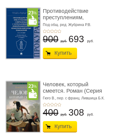
Противодействие
преступлениям,
совершаемым с ...
Под общ. ред. Жубрина Р.В.
900
693
руб.
руб.
Купить
Человек, который
смеется. Роман (Серия
«Роман с ...
Гюго В.,
пер. с франц. Лившица Б.К.
400
308
руб.
руб.
Купить