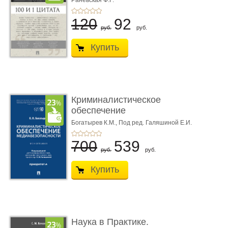
Раневская Ф.Г.
120
92
руб.
руб.
Купить
Криминалистическое
обеспечение
медиабезопас� ...
Богатырев К.М.,
Под ред. Галяшиной Е.И.
700
539
руб.
руб.
Купить
Наука в Практике.