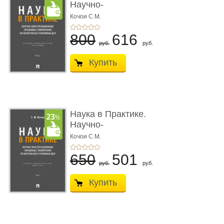
Научно-
консультационные (пра
Кочои С.М.
...
800
616
руб.
руб.
Купить
Наука в Практике.
Научно-
консультационные (пра
Кочои С.М.
...
650
501
руб.
руб.
Купить