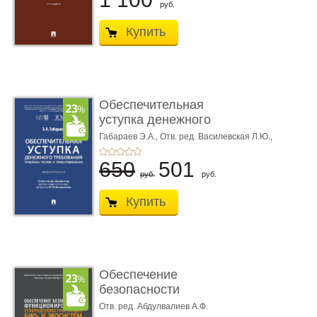
руб.
Купить
Обеспечительная
уступка денежного
требования ...
Габараев Э.А.,
Отв. ред. Василевская Л.Ю.,
вступ. сл. Каретина М.Г.
650
501
руб.
руб.
Купить
Обеспечение
безопасности
функционирования уг
Отв. ред. Абдулвалиев А.Ф.