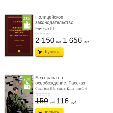
Полицейское
законодательство
России: вчера, с� ...
Черников В.В.
2 150
1 656
руб.
руб.
Купить
Без права на
освобождение. Рассказ
Соколова Е.В.,
худож. Каратаев С.Н.
150
116
руб.
руб.
Купить