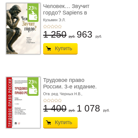
Человек… Звучит
гордо? Sapiens в
тенётах социума � ...
Кузьмин Э.Л.
1 250
963
руб.
руб.
Купить
Трудовое право
России. 3-е издание.
Учебник для ...
Отв. ред. Черных Н.В.,
Шестерякова И.В.
1 400
1 078
руб.
руб.
Купить