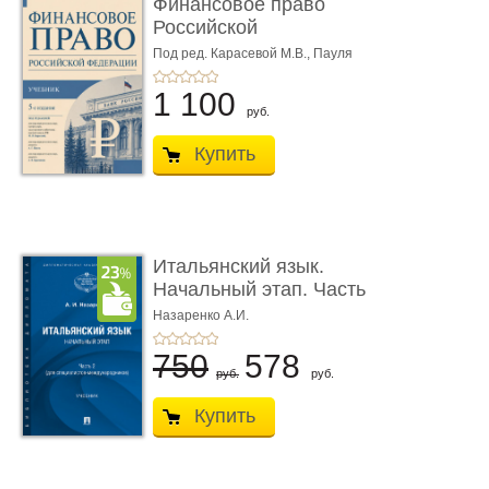
Финансовое право
Российской
Федерации. 5-е изд�
Под ред. Карасевой М.В., Пауля
А.Г., Красюкова А.В.
...
1 100
руб.
Купить
Итальянский язык.
Начальный этап. Часть
2. Учеб� ...
Назаренко А.И.
750
578
руб.
руб.
Купить