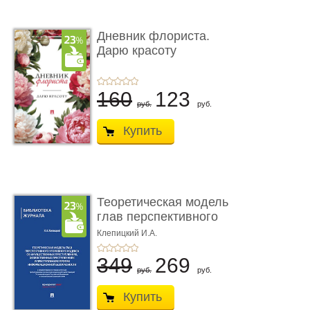
Дневник флориста.
Дарю красоту
160
123
руб.
руб.
Купить
Теоретическая модель
глав перспективного
УК о ...
Клепицкий И.А.
349
269
руб.
руб.
Купить