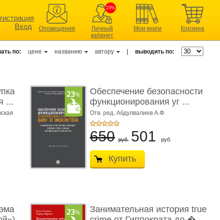
23%
гистрация
Вход
Оповещения
Личный
Мои книги
Корзина
кабинет
ать по:
цене
названию
автору
|
выводить по:
упка
Обеспечение безопасности
 ...
функционирования уг ...
вская
Отв. ред. Абдулвалиев А.Ф.
650
501
руб.
руб.
Купить
эма
Занимательная история true
ой»)
crime от Гиппократа до � ...