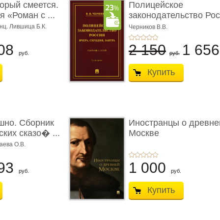
торый смеется.
Полицейское
 «Роман с ...
законодательство Рос
вчера, с� ...
нц. Лившица Б.К.
Черников В.В.
08
2 150
1 65
руб.
руб.
Купить
шно. Сборник
Иностранцы о древне
ких сказо� ...
Москве
аева О.В.
93
1 000
руб.
руб.
Купить