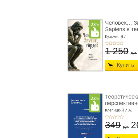
Человек… Зв
Sapiens в т
� ...
Кузьмин Э.Л.
1 250
руб.
Купить
Теоретическ
перспективно
Клепицкий И.А.
349
2
руб.