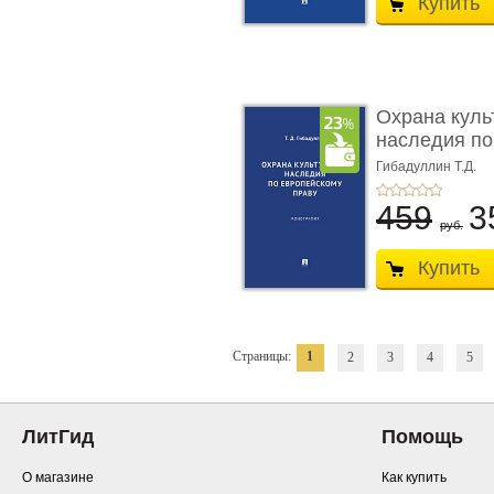
Купить
Охрана куль
наследия по
п ...
Гибадуллин Т.Д.
459
3
руб.
Купить
Страницы:
1
2
3
4
5
ЛитГид
Помощь
О магазине
Как купить