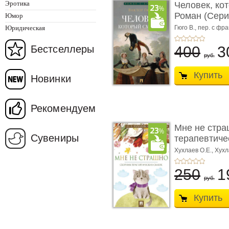
Эротика
Человек, ко
Роман (Серия
Юмор
Юридическая
Гюго В.,
пер. с фра
Бестселлеры
400
3
руб.
Купить
Новинки
Рекомендуем
Мне не стра
Сувениры
терапевтичес
Хухлаев О.Е., Хухл
250
1
руб.
Купить