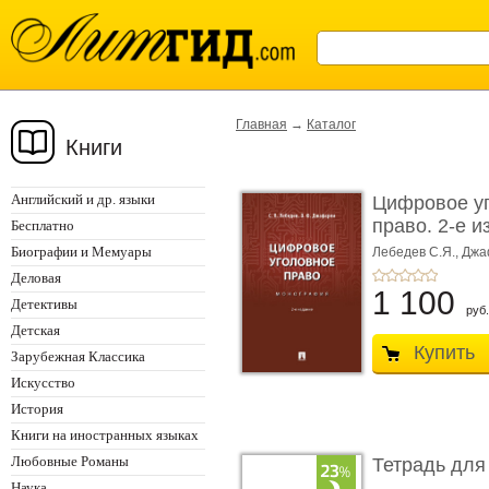
Главная
→
Каталог
Книги
Английский и др. языки
Цифровое у
право. 2-е и
Бесплатно
Монограф ...
Биографии и Мемуары
Лебедев С.Я.,
Джа
Деловая
1 100
Детективы
руб.
Детская
Купить
Зарубежная Классика
Искусство
История
Книги на иностранных языках
Любовные Романы
Тетрадь для
Наука