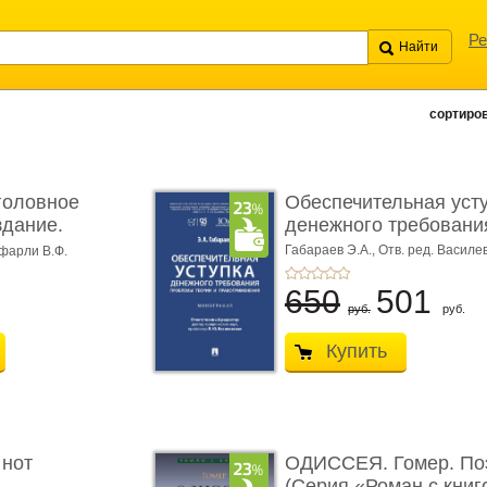
Ре
сортиров
головное
Обеспечительная уст
здание.
денежного требования
Габараев Э.А.,
Отв. ред. Василе
фарли В.Ф.
Л.Ю.,
вступ. сл. Каретина М.Г.
650
501
руб.
руб.
Купить
 нот
ОДИССЕЯ. Гомер. По
(Серия «Роман с книг