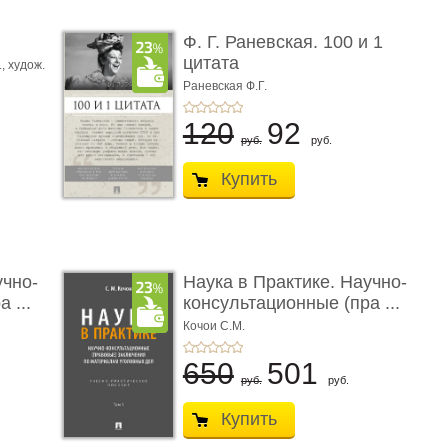
ы
Ф. Г. Раневская. 100 и 1
цитата
.,
худож.
Е.
Раневская Ф.Г.
120
92
руб.
руб.
Купить
учно-
Наука в Практике. Научно-
 ...
консультационные (пра ...
Кочои С.М.
650
501
руб.
руб.
Купить