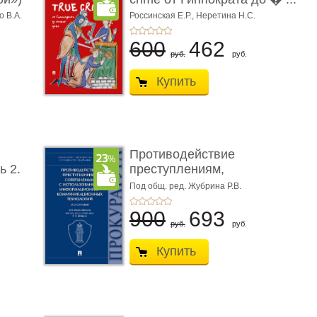
о В.А.
Россинская Е.Р.,
Неретина Н.С.
600
462
руб.
руб.
Купить
Противодействие
ь 2.
преступлениям,
совершаемым с ...
Под общ. ред. Жубрина Р.В.
900
693
руб.
руб.
Купить