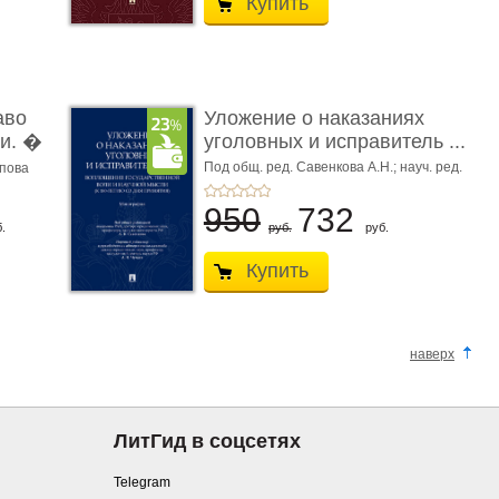
Купить
аво
Уложение о наказаниях
и. �
уголовных и исправитель ...
Под общ. ред. Савенкова А.Н.; науч. ред.
апова
и рук. авт. кол. Чучаев А.И.
950
732
.
руб.
руб.
Купить
наверх
ЛитГид в соцсетях
Telegram