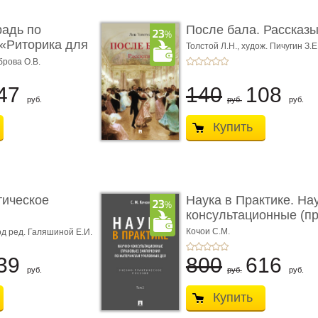
радь по
После бала. Рассказ
«Риторика для
Толстой Л.Н.,
худож. Пичугин З.Е
Лебедев А.И.,
худож. Лансере Е.
брова О.В.
47
140
108
руб.
руб.
руб.
Купить
тическое
Наука в Практике. На
консультационные (пра
с� ...
Кочои С.М.
д ред. Галяшиной Е.И.
39
800
616
руб.
руб.
руб.
Купить