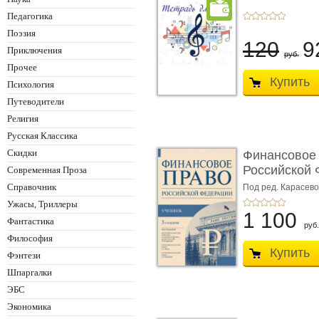
Педагогика
Поэзия
120
9
Приключения
руб.
Прочее
Купить
Психология
Путеводители
Религия
Русская Классика
Скидки
Финансовое
Российской 
Современная Проза
изд� ...
Справочник
Под ред. Карасевой
Красюкова А.В.
Ужасы, Триллеры
1 100
Фантастика
руб.
Философия
Купить
Фэнтези
Шпаргалки
ЭБС
Экономика