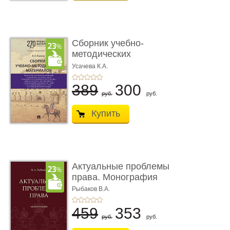
Сборник учебно-
методических
материалов по кур ...
Усачева К.А.
389
300
руб.
руб.
Купить
Актуальные проблемы
права. Монография
Рыбаков В.А.
459
353
руб.
руб.