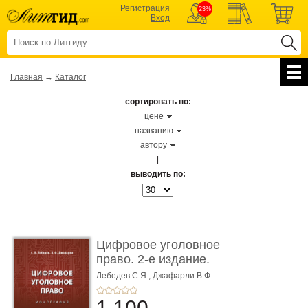
Регистрация
23%
Вход
Главная
→
Каталог
сортировать по:
цене
названию
автору
|
выводить по:
Цифровое уголовное
право. 2-е издание.
Монограф ...
Лебедев С.Я.,
Джафарли В.Ф.
1 100