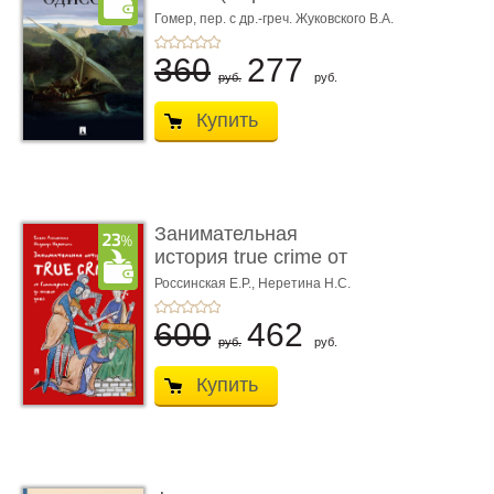
книгой»)
Гомер,
пер. с др.-греч. Жуковского В.А.
360
277
руб.
руб.
Купить
Занимательная
история true crime от
Гиппократа до � ...
Россинская Е.Р.,
Неретина Н.С.
600
462
руб.
руб.
Купить