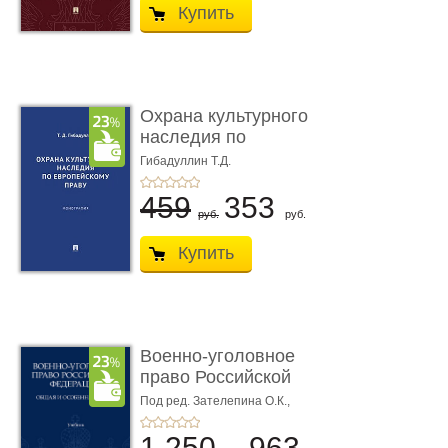
Купить
Охрана культурного
наследия по
европейскому п ...
Гибадуллин Т.Д.
459
353
руб.
руб.
Купить
Военно-уголовное
право Российской
Федерации. � ...
Под ред. Зателепина О.К.,
Шарапова С.Н.
1 250
963