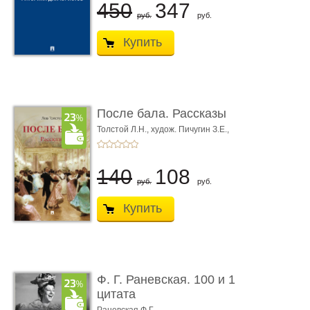
450
347
руб.
руб.
Купить
После бала. Рассказы
Толстой Л.Н.,
худож. Пичугин З.Е.,
худож. Лебедев А.И.,
худож. Лансере Е.Е.
140
108
руб.
руб.
Купить
Ф. Г. Раневская. 100 и 1
цитата