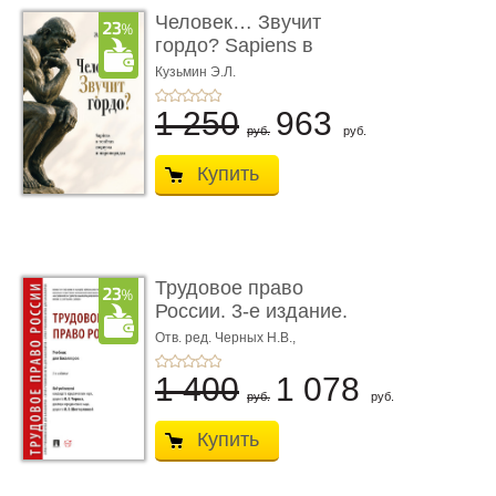
Человек… Звучит
гордо? Sapiens в
тенётах социума � ...
Кузьмин Э.Л.
1 250
963
руб.
руб.
Купить
Трудовое право
России. 3-е издание.
Учебник для ...
Отв. ред. Черных Н.В.,
Шестерякова И.В.
1 400
1 078
руб.
руб.
Купить