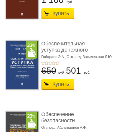
руб.
Купить
Обеспечительная
уступка денежного
требования ...
Габараев Э.А.,
Отв. ред. Василевская Л.Ю.,
вступ. сл. Каретина М.Г.
650
501
руб.
руб.
Купить
Обеспечение
безопасности
функционирования уг
Отв. ред. Абдулвалиев А.Ф.