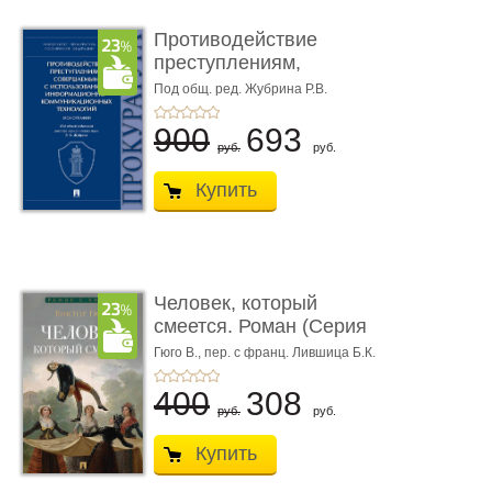
Противодействие
преступлениям,
совершаемым с ...
Под общ. ред. Жубрина Р.В.
900
693
руб.
руб.
Купить
Человек, который
смеется. Роман (Серия
«Роман с ...
Гюго В.,
пер. с франц. Лившица Б.К.
400
308
руб.
руб.
Купить