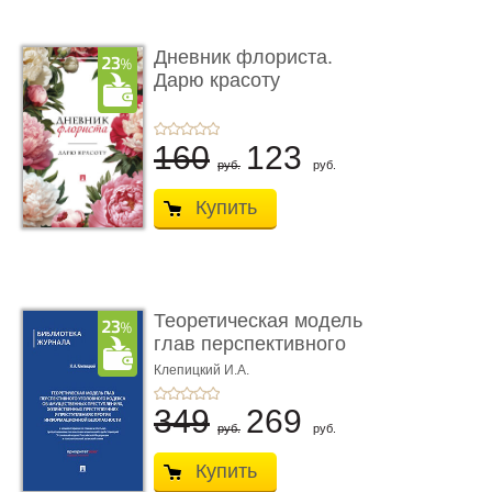
Дневник флориста.
Дарю красоту
160
123
руб.
руб.
Купить
Теоретическая модель
глав перспективного
УК о ...
Клепицкий И.А.
349
269
руб.
руб.
Купить