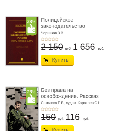
Полицейское
законодательство
России: вчера, с� ...
Черников В.В.
2 150
1 656
руб.
руб.
Купить
Без права на
освобождение. Рассказ
Соколова Е.В.,
худож. Каратаев С.Н.
150
116
руб.
руб.
Купить