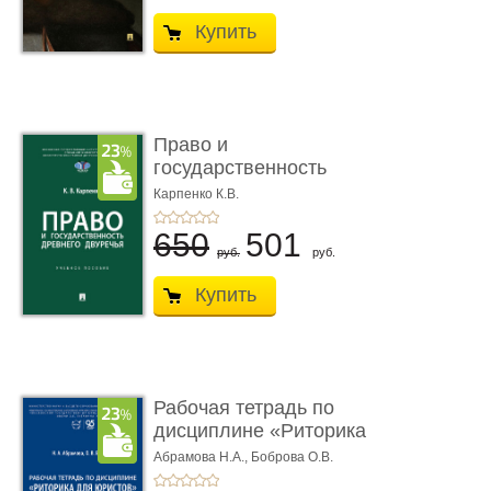
Купить
Право и
государственность
Древнего Двуречья. �
Карпенко К.В.
...
650
501
руб.
руб.
Купить
Рабочая тетрадь по
дисциплине «Риторика
для ю� ...
Абрамова Н.А.,
Боброва О.В.