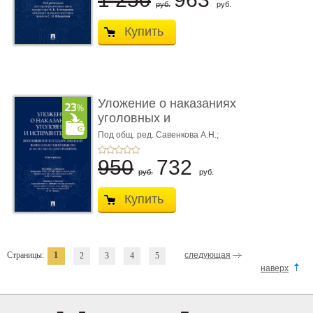
руб.
руб.
Купить
Уложение о наказаниях
уголовных и
исправитель ...
Под общ. ред. Савенкова А.Н.;
науч. ред. и рук. авт. кол. Чучаев
А.И.
950
732
руб.
руб.
Купить
Страницы:
1
следующая
2
3
4
5
наверх