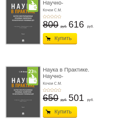
Научно-
консультационные (пра
Кочои С.М.
...
800
616
руб.
руб.
Купить
Наука в Практике.
Научно-
консультационные (пра
Кочои С.М.
...
650
501
руб.
руб.
Купить