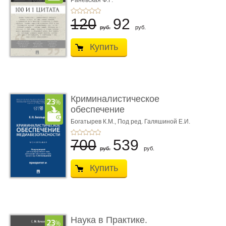
Раневская Ф.Г.
120
92
руб.
руб.
Купить
Криминалистическое
обеспечение
медиабезопас� ...
Богатырев К.М.,
Под ред. Галяшиной Е.И.
700
539
руб.
руб.
Купить
Наука в Практике.