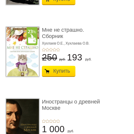
Мне не страшно.
Сборник
терапевтических
Хухлаев О.Е., Хухлаева О.В.
сказо� ...
250
193
руб.
руб.
Купить
Иностранцы о древней
Москве
1 000
руб.