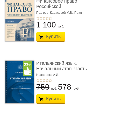
Финансовое право
Российской
Федерации. 5-е изд�
Под ред. Карасевой М.В., Пауля
А.Г., Красюкова А.В.
...
1 100
руб.
Купить
Итальянский язык.
Начальный этап. Часть
2. Учеб� ...
Назаренко А.И.
750
578
руб.
руб.
Купить