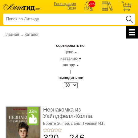
Регистрация
23%
Вход
Главная
→
Каталог
сортировать по:
цене
названию
автору
|
выводить по:
Незнакомка из
Уайлдфелл-Холла.
Роман (Серия «Р� ...
Бронте Э.,
пер. с англ. Гуровой И.Г.
320
246