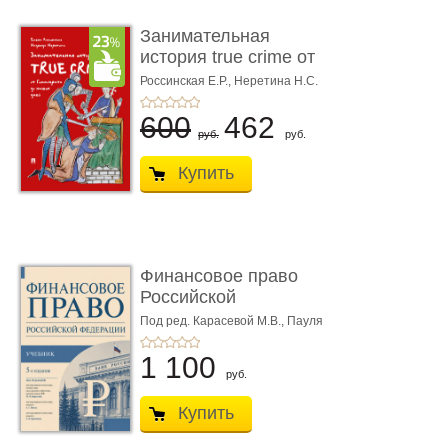
Занимательная
история true crime от
Гиппократа до � ...
Россинская Е.Р.,
Неретина Н.С.
600
462
руб.
руб.
Купить
Финансовое право
Российской
Федерации. 5-е изд�
Под ред. Карасевой М.В., Пауля
А.Г., Красюкова А.В.
...
1 100
руб.
Купить