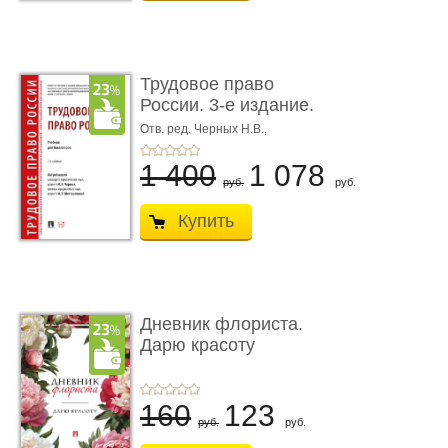
Трудовое право
России. 3-е издание.
Учебник для ...
Отв. ред. Черных Н.В.,
Шестерякова И.В.
1 400
1 078
руб.
руб.
Купить
Дневник флориста.
Дарю красоту
160
123
руб.
руб.