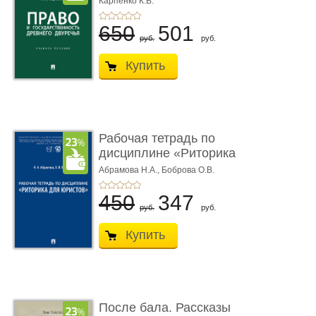
Карпенко К.В.
...
650
501
руб.
руб.
Купить
Рабочая тетрадь по
дисциплине «Риторика
для ю� ...
Абрамова Н.А.,
Боброва О.В.
450
347
руб.
руб.
Купить
После бала. Рассказы