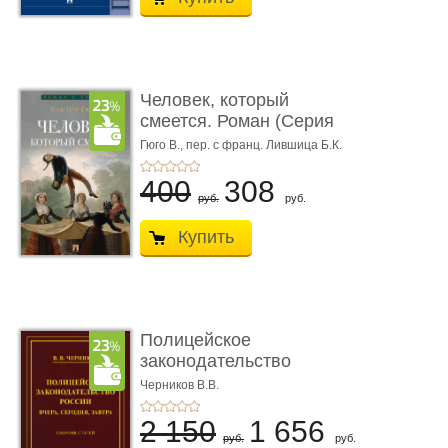
Человек, который
смеется. Роман (Серия
«Роман с ...
Гюго В.,
пер. с франц. Лившица Б.К.
400
308
руб.
руб.
Купить
Полицейское
законодательство
России: вчера, с� ...
Черников В.В.
2 150
1 656
руб.
руб.