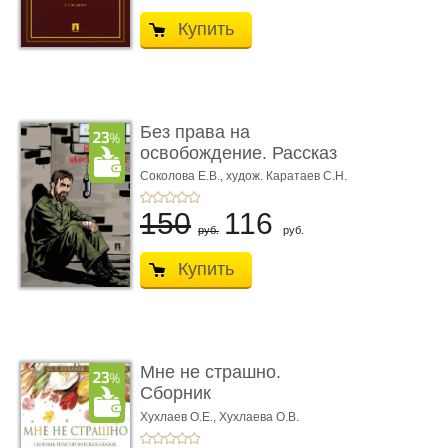
Купить
Без права на
освобождение. Рассказ
Соколова Е.В.,
худож. Каратаев С.Н.
150
116
руб.
руб.
Купить
Мне не страшно.
Сборник
терапевтических
Хухлаев О.Е., Хухлаева О.В.
сказо� ...