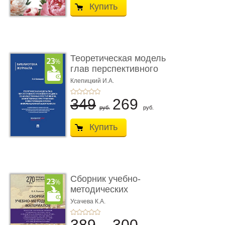
Купить
Теоретическая модель
глав перспективного
УК о ...
Клепицкий И.А.
349
269
руб.
руб.
Купить
Сборник учебно-
методических
материалов по кур ...
Усачева К.А.
389
300