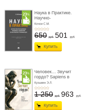
Наука в Практике.
Научно-
консультационные (пра
Кочои С.М.
...
650
501
руб.
руб.
Купить
Человек… Звучит
гордо? Sapiens в
тенётах социума � ...
Кузьмин Э.Л.
1 250
963
руб.
руб.
Купить