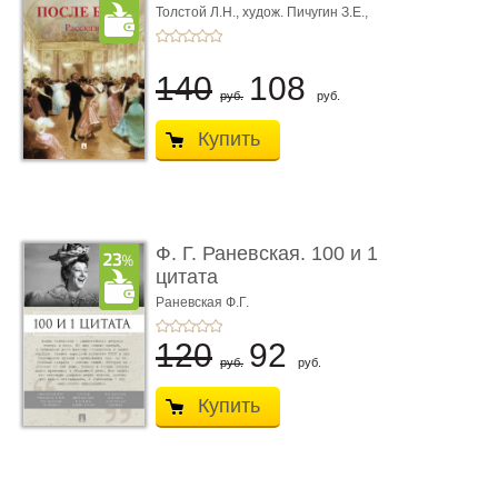
Толстой Л.Н.,
худож. Пичугин З.Е.,
худож. Лебедев А.И.,
худож. Лансере Е.Е.
140
108
руб.
руб.
Купить
Ф. Г. Раневская. 100 и 1
цитата
Раневская Ф.Г.
120
92
руб.
руб.
Купить