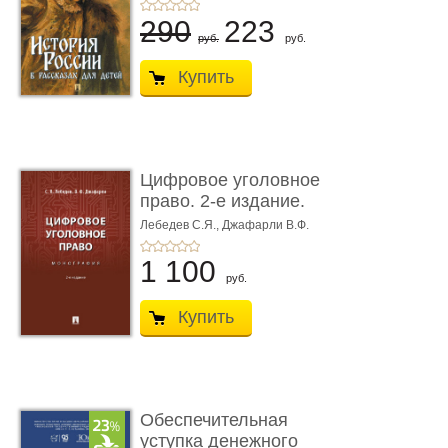
290
223
руб.
руб.
Купить
Цифровое уголовное
право. 2-е издание.
Монограф ...
Лебедев С.Я.,
Джафарли В.Ф.
1 100
руб.
Купить
Обеспечительная
уступка денежного