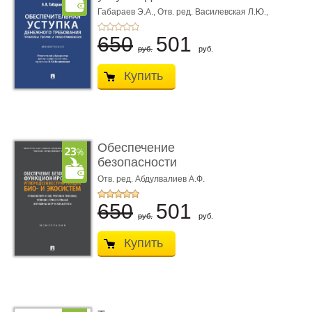
требования ...
Габараев Э.А.,
Отв. ред. Василевская Л.Ю.,
вступ. сл. Каретина М.Г.
650
501
руб.
руб.
Купить
Обеспечение
безопасности
функционирования уг
Отв. ред. Абдулвалиев А.Ф.
...
650
501
руб.
руб.
Купить