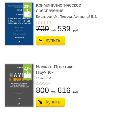
Криминалистическое
обеспечение
медиабезопас� ...
Богатырев К.М.,
Под ред. Галяшиной Е.И.
700
539
руб.
руб.
Купить
Наука в Практике.
Научно-
консультационные (пра
Кочои С.М.
...
800
616
руб.
руб.
Купить