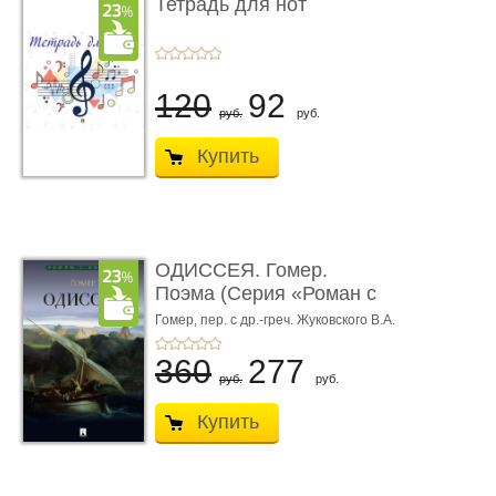
Тетрадь для нот
120
92
руб.
руб.
Купить
ОДИССЕЯ. Гомер.
Поэма (Серия «Роман с
книгой»)
Гомер,
пер. с др.-греч. Жуковского В.А.
360
277
руб.
руб.
Купить