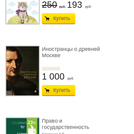
250
193
руб.
руб.
Купить
Иностранцы о древней
Москве
1 000
руб.
Купить
Право и
государственность
Древнего Двуречья. �