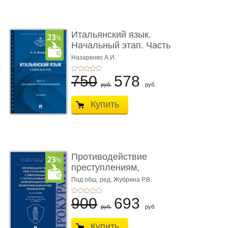
Итальянский язык.
Начальный этап. Часть
2. Учеб� ...
Назаренко А.И.
750
578
руб.
руб.
Купить
Противодействие
преступлениям,
совершаемым с ...
Под общ. ред. Жубрина Р.В.
900
693
руб.
руб.
Купить