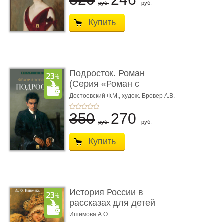
руб.
руб.
Купить
Подросток. Роман
(Серия «Роман с
книгой»)
Достоевский Ф.М.,
худож. Бровер А.В.
350
270
руб.
руб.
Купить
История России в
рассказах для детей
Ишимова А.О.