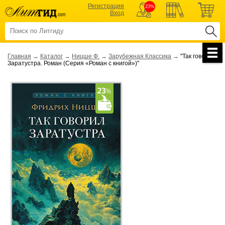
Регистрация
23%
Вход
Главная
→
Каталог
→
Ницше Ф.
→
Зарубежная Классика
→
"Так говорил
Заратустра. Роман (Серия «Роман с книгой»)"