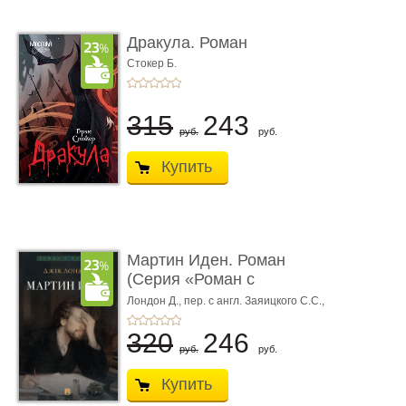
Дракула. Роман
Стокер Б.
315
243
руб.
руб.
Купить
Мартин Иден. Роман
(Серия «Роман с
книгой»)
Лондон Д.,
пер. с англ. Заяицкого С.С.,
худож. Романова Е.А.
320
246
руб.
руб.
Купить