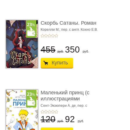
Скорбь Сатаны. Роман
Корелли М.; пер. с англ. Кохно Е.В.
455
350
руб.
руб.
Купить
Маленький принц (с
иллюстрациями
автора)
Сент-Экзюпери А. де, пер. с
франц. Норы Галь
120
92
руб.
руб.