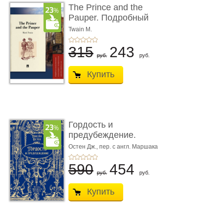
The Prince and the
Pauper. Подробный
лингвистический комм
Twain M.
...
315
243
руб.
руб.
Купить
Гордость и
предубеждение.
Роман. Подарочное из
Остен Дж., пер. с англ. Маршака
И.С.
...
590
454
руб.
руб.
Купить