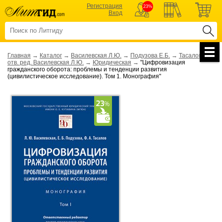
Регистрация
23%
Вход
Главная
→
Каталог
→
Василевская Л.Ю.
→
Подузова Е.Б.
→
Тасалов Ф.А.;
отв. ред. Василевская Л.Ю.
→
Юридическая
→
"Цифровизация
гражданского оборота: проблемы и тенденции развития
(цивилистическое исследование). Том 1. Монография"