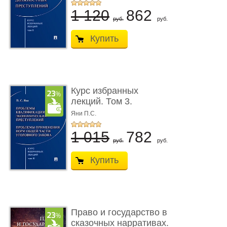
1 120
862
руб.
руб.
Купить
Курс избранных
лекций. Том 3.
Проблемы квалифик ...
Яни П.С.
1 015
782
руб.
руб.
Купить
Право и государство в
сказочных нарративах.