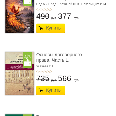
Мо ...
Под общ. ред. Ерохиной Ю.В.,
Сокольщика И.М.
490
377
руб.
руб.
Купить
Основы договорного
права. Часть 1.
Становление ...
Усачева К.А.
735
566
руб.
руб.
Купить