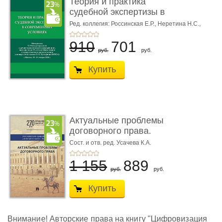
Теория и практика
судебной экспертизы в
совре� ...
Ред. коллегия: Россинская Е.Р.,
Неретина Н.С.,
Чернявская М.С.
910
701
руб.
руб.
Купить
Актуальные проблемы
договорного права.
Выпуск ...
Сост. и отв. ред. Усачева К.А.
1 155
889
руб.
руб.
Купить
Внимание! Авторские права на книгу "Цифровизация