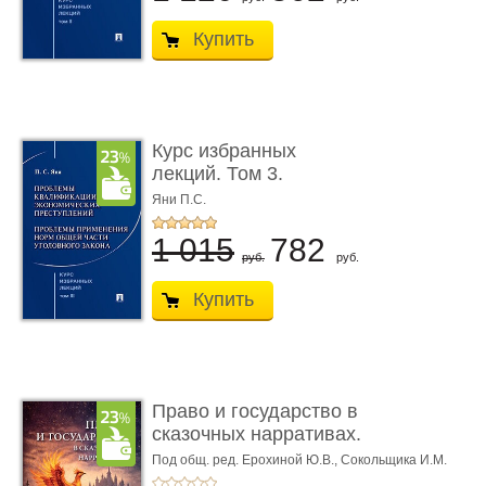
Купить
Курс избранных
лекций. Том 3.
Проблемы квалифик ...
Яни П.С.
1 015
782
руб.
руб.
Купить
Право и государство в
сказочных нарративах.
Мо ...
Под общ. ред. Ерохиной Ю.В.,
Сокольщика И.М.