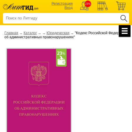
Регистрация
23%
Вход
Главная
→
Каталог
→
→
Юридическая
→
"Кодекс Российской Федерации
об административных правонарушениях"