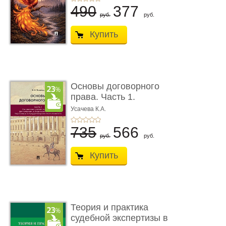
490
377
руб.
руб.
Купить
Основы договорного
права. Часть 1.
Становление ...
Усачева К.А.
735
566
руб.
руб.
Купить
Теория и практика
судебной экспертизы в