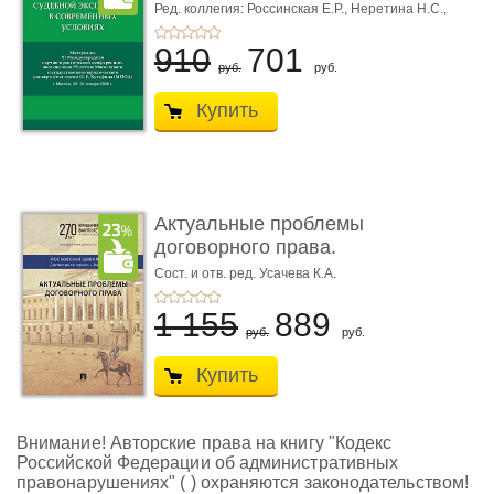
совре� ...
Ред. коллегия: Россинская Е.Р.,
Неретина Н.С.,
Чернявская М.С.
910
701
руб.
руб.
Купить
Актуальные проблемы
договорного права.
Выпуск ...
Сост. и отв. ред. Усачева К.А.
1 155
889
руб.
руб.
Купить
Внимание! Авторские права на книгу "Кодекс
Российской Федерации об административных
правонарушениях" ( ) охраняются законодательством!