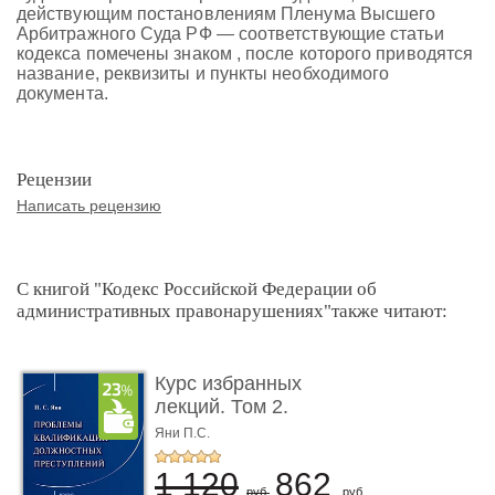
действующим постановлениям Пленума Высшего
Арбитражного Суда РФ — соответствующие статьи
кодекса помечены знаком , после которого приводятся
название, реквизиты и пункты необходимого
документа.
Рецензии
Написать рецензию
С книгой "Кодекс Российской Федерации об
административных правонарушениях"также читают:
Курс избранных
лекций. Том 2.
Проблемы квалифик ...
Яни П.С.
1 120
862
руб.
руб.