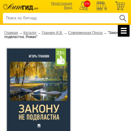
Регистрация
23%
Вход
Главная
→
Каталог
→
Гранкин И.В.
→
Современная Проза
→
"Закону не
подвластна. Роман"