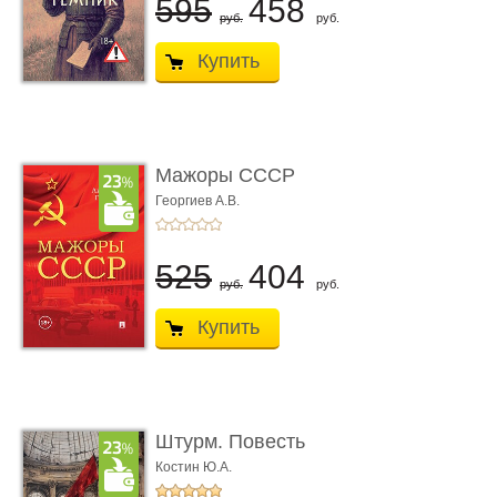
595
458
руб.
руб.
Купить
Мажоры СССР
Георгиев А.В.
525
404
руб.
руб.
Купить
Штурм. Повесть
Костин Ю.А.