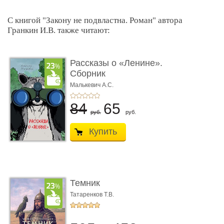
С книгой "Закону не подвластна. Роман" автора
Гранкин И.В. также читают:
Рассказы о «Ленине».
Сборник
Малькевич А.С.
84
65
руб.
руб.
Купить
Темник
Татаренков Т.В.