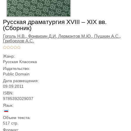
Русская драматургия XVIII – XIX вв.
(Сборник)
Гоголь Н.В., Фонвизин Д.И, Лермонтов М.Ю., Пушкин А.С.,
Грибоедов А.С.
Жанр:
Русская Классика
Издательство:
Public Domain
Дата размещения:
09.09.2011
ISBN:
9785392029037
Язык:
Объем текста:
517 стр.
Формат: