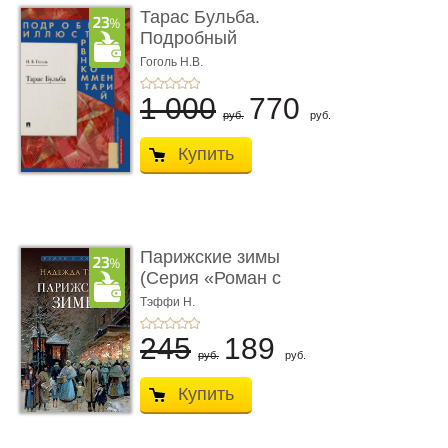
Тарас Бульба.
Подробный
иллюстрированный
Гоголь Н.В.
комм ...
1 000
770
руб.
руб.
Купить
Парижские зимы
(Серия «Роман с
книгой»)
Тэффи Н.
245
189
руб.
руб.
Купить