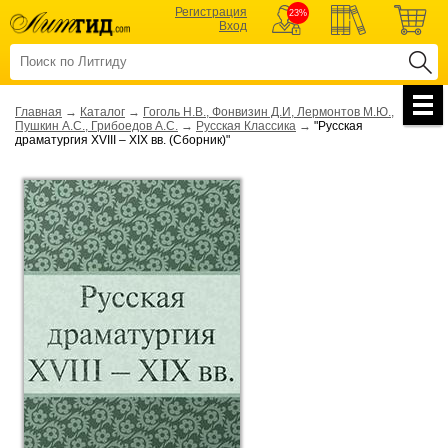
Регистрация
23%
Вход
Главная
→
Каталог
→
Гоголь Н.В., Фонвизин Д.И, Лермонтов М.Ю.,
Пушкин А.С., Грибоедов А.С.
→
Русская Классика
→
"Русская
драматургия XVIII – XIX вв. (Сборник)"