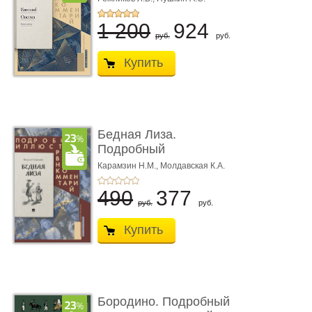
1 200
924
руб.
руб.
Купить
Бедная Лиза.
Подробный
иллюстрированный
Карамзин Н.М.,
Молдавская К.А.
комме ...
490
377
руб.
руб.
Купить
Бородино. Подробный