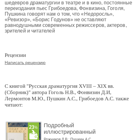
шедевров драматургии в театре и в кино, постоянные
переиздания пьес Грибоедова, Фонвизина, Гоголя,
Пушкина говорят нам о том, что «Недоросль»,
«Ревизор», «Борис Годунов» не оставляют
равнодушными современных режиссеров, актеров,
зрителей и читателей
Рецензии
Написать рецензию
С книгой "Русская драматургия XVIII – XIX вв.
(Сборник)" автора Гоголь Н.В., Фонвизин Д.И,
Лермонтов М.Ю., Пушкин А.С., Грибоедов А.С. также
читают:
Подробный
иллюстрированный
комментарий к ром� ...
Рожников Л.В.; Пушкин А.С.