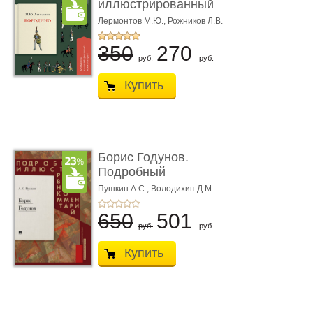
иллюстрированный
коммент� ...
Лермонтов М.Ю.,
Рожников Л.В.
350
270
руб.
руб.
Купить
Борис Годунов.
Подробный
иллюстрированный
Пушкин А.С.,
Володихин Д.М.
ком ...
650
501
руб.
руб.
Купить