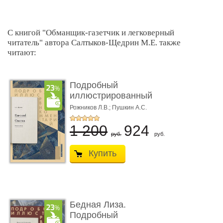
С книгой "Обманщик-газетчик и легковерный
читатель" автора Салтыков-Щедрин М.Е. также
читают:
Подробный
иллюстрированный
комментарий к ром� ...
Рожников Л.В.; Пушкин А.С.
1 200
924
руб.
руб.
Купить
Бедная Лиза.
Подробный