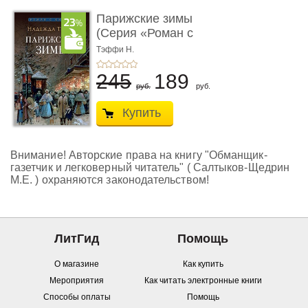
Парижские зимы
(Серия «Роман с
книгой»)
Тэффи Н.
245
189
руб.
руб.
Купить
Внимание! Авторские права на книгу "Обманщик-
газетчик и легковерный читатель" ( Салтыков-Щедрин
М.Е. ) охраняются законодательством!
ЛитГид
Помощь
О магазине
Как купить
Мероприятия
Как читать электронные книги
Способы оплаты
Помощь