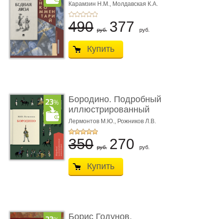
иллюстрированный
Карамзин Н.М.,
Молдавская К.А.
комме ...
490
377
руб.
руб.
Купить
Бородино. Подробный
иллюстрированный
коммент� ...
Лермонтов М.Ю.,
Рожников Л.В.
350
270
руб.
руб.
Купить
Борис Годунов.