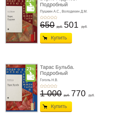
Подробный
иллюстрированный
Пушкин А.С.,
Володихин Д.М.
ком ...
650
501
руб.
руб.
Купить
Тарас Бульба.
Подробный
иллюстрированный
Гоголь Н.В.
комм ...
1 000
770
руб.
руб.
Купить