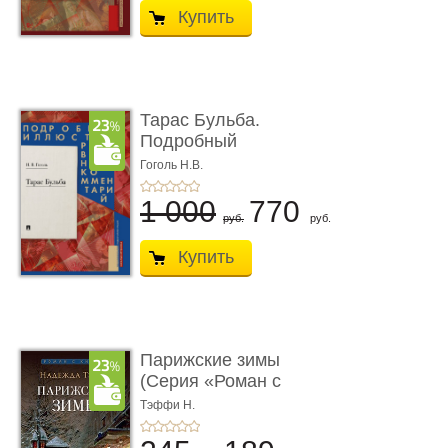
Купить
Тарас Бульба.
Подробный
иллюстрированный
Гоголь Н.В.
комм ...
1 000
770
руб.
руб.
Купить
Парижские зимы
(Серия «Роман с
книгой»)
Тэффи Н.