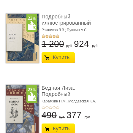
Подробный
иллюстрированный
комментарий к ром� ...
Рожников Л.В.; Пушкин А.С.
1 200
924
руб.
руб.
Купить
Бедная Лиза.
Подробный
иллюстрированный
Карамзин Н.М.,
Молдавская К.А.
комме ...
490
377
руб.
руб.
Купить