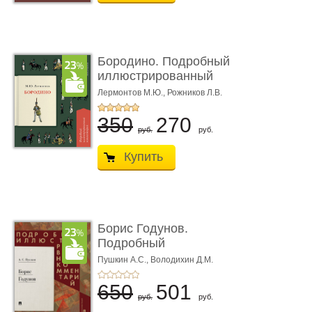
Бородино. Подробный
иллюстрированный
коммент� ...
Лермонтов М.Ю.,
Рожников Л.В.
350
270
руб.
руб.
Купить
Борис Годунов.
Подробный
иллюстрированный
Пушкин А.С.,
Володихин Д.М.
ком ...
650
501
руб.
руб.