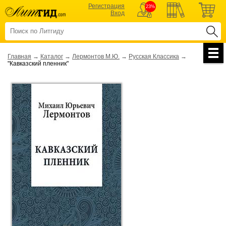
Регистрация
23%
Вход
Главная
→
Каталог
→
Лермонтов М.Ю.
→
Русская Классика
→
"Кавказский пленник"