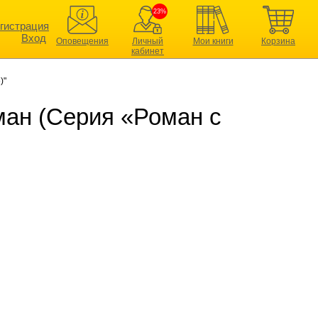
23%
гистрация
Вход
Оповещения
Личный
Мои книги
Корзина
кабинет
)"
ман (Серия «Роман с