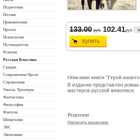
Педагогика
Поэзия
Приключения
133.00
102.41
Прочее
э
руб.
руб.
Психология
Купить
Путеводители
Религия
Русская Классика
Скидки
Современная Проза
Описание книги "Герой нашего
Справочник
В издании представлен роман
Ужасы, Триллеры
мастеров русской живописи.
Фантастика
Философия
Фэнтези
Рецензии
Шпаргалки
Написать рецензию
ЭБС
Экономика