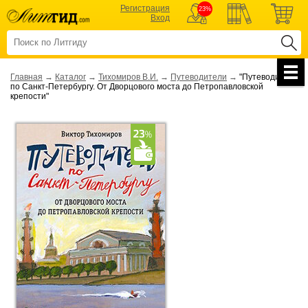
Регистрация
23%
Вход
Главная
→
Каталог
→
Тихомиров В.И.
→
Путеводители
→
"Путеводитель
по Санкт-Петербургу. От Дворцового моста до Петропавловской
крепости"