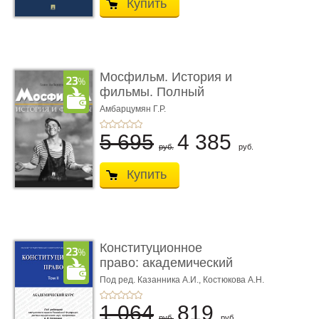
Купить
Мосфильм. История и
фильмы. Полный
иллюстриров ...
Амбарцумян Г.Р.
5 695
4 385
руб.
руб.
Купить
Конституционное
право: академический
курс. То� ...
Под ред. Казанника А.И.,
Костюкова А.Н.
1 064
819
руб.
руб.