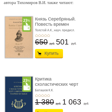
автора Тихомиров В.И. также читают:
Князь Серебряный.
Повесть времен
Иоанна Грозн� ...
Толстой А.К., науч. предисл.
Володихина Д.М.
650
501
руб.
руб.
Купить
Критика
схоластических черт
современной теор� ...
Баташов К.К.
1 380
1 063
руб.
руб.