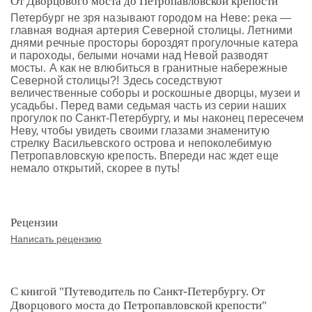
От Дворцового моста до Петропавловской крепости"
Петербург не зря называют городом на Неве: река —
главная водная артерия Северной столицы. Летними
днями речные просторы бороздят прогулочные катера
и пароходы, белыми ночами над Невой разводят
мосты. А как не влюбиться в гранитные набережные
Северной столицы?! Здесь соседствуют
величественные соборы и роскошные дворцы, музеи и
усадьбы. Перед вами седьмая часть из серии наших
прогулок по Санкт-Петербургу, и мы наконец пересечем
Неву, чтобы увидеть своими глазами знаменитую
стрелку Васильевского острова и непоколебимую
Петропавловскую крепость. Впереди нас ждет еще
немало открытий, скорее в путь!
Рецензии
Написать рецензию
С книгой "Путеводитель по Санкт-Петербургу. От
Дворцового моста до Петропавловской крепости"