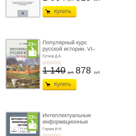
Купить
Популярный курс
русской истории. VI–
XVII вв. Учеб ...
Гутнов Д.А.
1 140
878
руб.
руб.
Купить
Интеллектуальные
информационные
системы. 2-е и ...
Глухих И.Н.