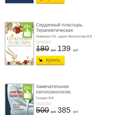
Сердечный пластырь.
Терапевтическая
сказка
Новикова Н.В.,
худож. Могилатова М.В.
180
139
руб.
руб.
Купить
Замечательная
патопсихология.
Повесть
Гульдан В.В.
500
385
руб.
руб.