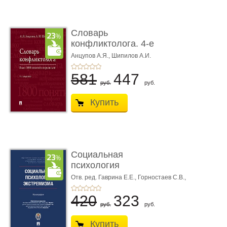
Словарь
конфликтолога. 4-е
издание
Анцупов А.Я.,
Шипилов А.И.
581
447
руб.
руб.
Купить
Социальная
психология
экстремизма.
Отв. ред. Гаврина Е.Е.,
Горностаев С.В.,
Журавлев А.Л.
Монографи� ...
420
323
руб.
руб.
Купить