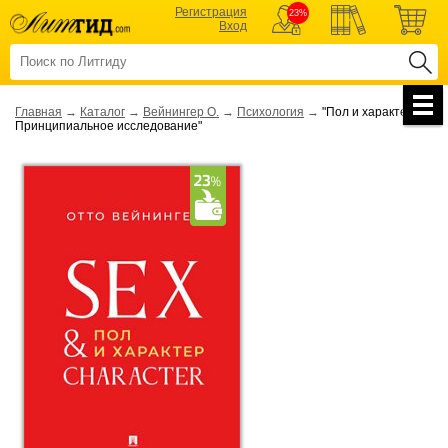
Регистрация
23%
Вход
Главная
→
Каталог
→
Вейнингер О.
→
Психология
→
"Пол и характер.
Принципиальное исследование"