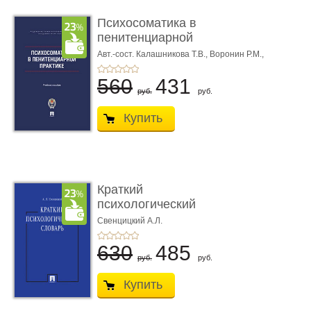
Психосоматика в
пенитенциарной
практике. Учеб ...
Авт.-сост. Калашникова Т.В.,
Воронин Р.М.,
Калашникова М.М.
560
431
руб.
руб.
Купить
Краткий
психологический
словарь
Свенцицкий А.Л.
630
485
руб.
руб.
Купить