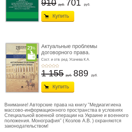
910
701
руб.
руб.
Купить
Актуальные проблемы
договорного права.
Выпуск ...
Сост. и отв. ред. Усачева К.А.
1 155
889
руб.
руб.
Купить
Внимание! Авторские права на книгу "Медиагигиена
массово-информационного пространства в условиях
Cпециальной военной операции на Украине и военного
положения. Монография" ( Козлов А.В. ) охраняются
законодательством!