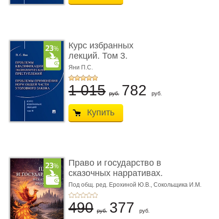
Курс избранных
лекций. Том 3.
Проблемы квалифик ...
Яни П.С.
1 015
782
руб.
руб.
Купить
Право и государство в
сказочных нарративах.
Мо ...
Под общ. ред. Ерохиной Ю.В.,
Сокольщика И.М.
490
377
руб.
руб.