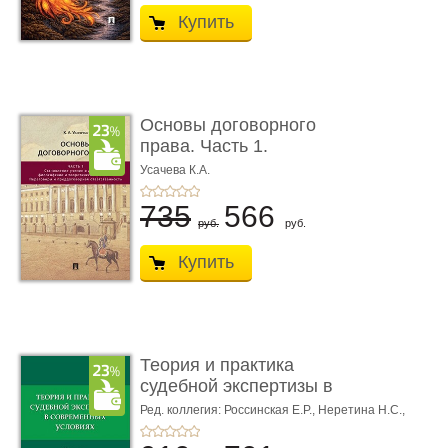
Купить
Основы договорного
права. Часть 1.
Становление ...
Усачева К.А.
735
566
руб.
руб.
Купить
Теория и практика
судебной экспертизы в
совре� ...
Ред. коллегия: Россинская Е.Р.,
Неретина Н.С.,
Чернявская М.С.