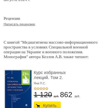
Рецензии
Написать рецензию
С книгой "Медиагигиена массово-информационного
пространства в условиях Cпециальной военной
операции на Украине и военного положения.
Монография" автора Козлов А.В. также читают:
Курс избранных
лекций. Том 2.
Проблемы квалифик ...
Яни П.С.
1 120
862
руб.
руб.
Купить