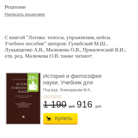
Рецензии
Написать рецензию
С книгой "Логика: топосы, упражнения, кейсы.
Учебное пособие" авторов: Гунибский М.Ш.,
Лукьященко А.В., Малюкова О.В., Пржиленский В.И.;
отв. ред. Малюкова О.В. также читают:
История и философия
науки. Учебник для
аспиран ...
Под ред. Эскиндарова М.А.,
Чумакова А.Н.
1 190
916
руб.
руб.
Купить