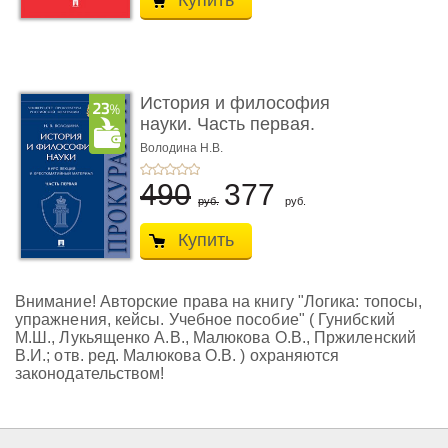
Купить
История и философия
науки. Часть первая.
Основ� ...
Володина Н.В.
490
377
руб.
руб.
Купить
Внимание! Авторские права на книгу "Логика: топосы,
упражнения, кейсы. Учебное пособие" ( Гунибский
М.Ш., Лукьященко А.В., Малюкова О.В., Пржиленский
В.И.; отв. ред. Малюкова О.В. ) охраняются
законодательством!