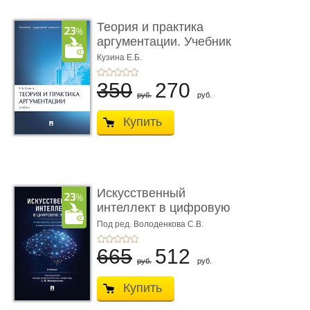
Теория и практика
аргументации. Учебник
Кузина Е.Б.
350
270
руб.
руб.
Купить
Искусственный
интеллект в цифровую
эпоху: фил� ...
Под ред. Володенкова С.В.
665
512
руб.
руб.
Купить