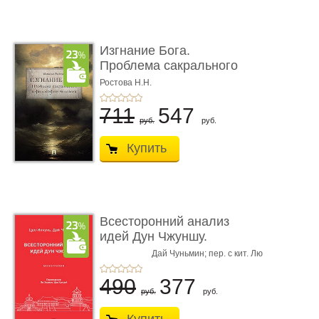
Изгнание Бога.
Проблема сакрального
в философ� ...
Ростова Н.Н.
711
547
руб.
руб.
Купить
Всесторонний анализ
идей Дун Чжуншу.
Монограф� ...
Дай Чуньмин; пер. с кит. Лю
Цао Инчунь,
Хуажун,
Цао Ханьюй
490
377
руб.
руб.