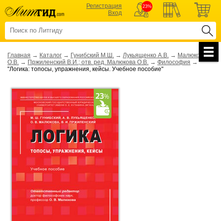
Регистрация
23%
Вход
Главная
→
Каталог
→
Гунибский М.Ш.
→
Лукьященко А.В.
→
Малюкова
О.В.
→
Пржиленский В.И.; отв. ред. Малюкова О.В.
→
Философия
→
"Логика: топосы, упражнения, кейсы. Учебное пособие"