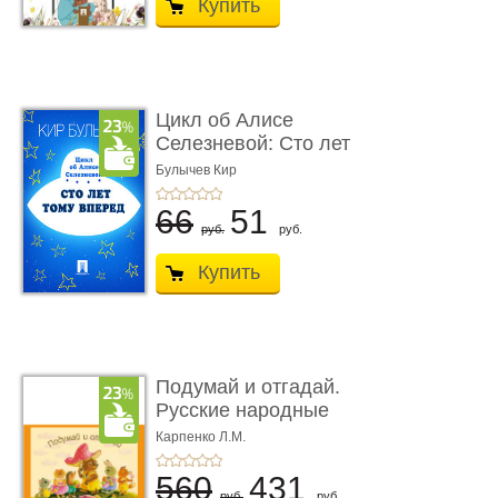
Купить
Цикл об Алисе
Селезневой: Сто лет
тому вперед
Булычев Кир
66
51
руб.
руб.
Купить
Подумай и отгадай.
Русские народные
загадки
Карпенко Л.М.
560
431
руб.
руб.