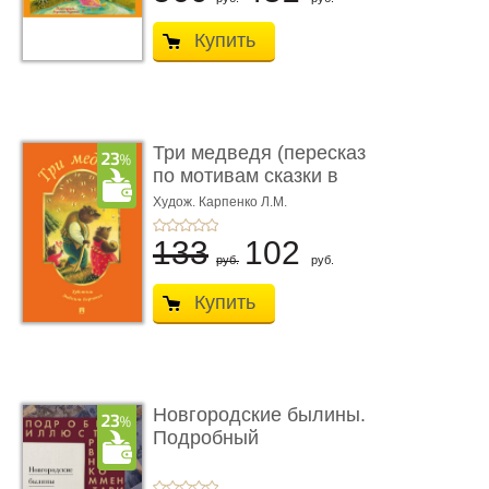
Купить
Три медведя (пересказ
по мотивам сказки в
обра� ...
Худож. Карпенко Л.М.
133
102
руб.
руб.
Купить
Новгородские былины.
Подробный
иллюстрирован� ...