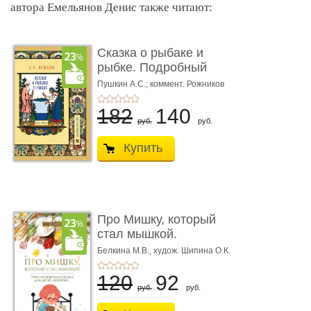
автора Емельянов Денис также читают:
Сказка о рыбаке и
рыбке. Подробный
иллюстриров ...
Пушкин А.С.; коммент. Рожников
Л.В.
182
140
руб.
руб.
Купить
Про Мишку, который
стал мышкой.
Терапевтическа ...
Белкина М.В.,
худож. Шипина О.К.
120
92
руб.
руб.