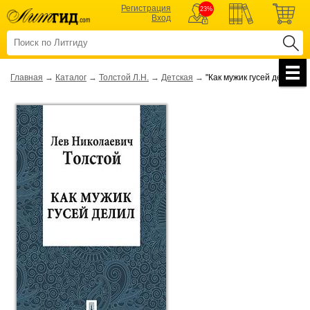
Регистрация
23%
Вход
Главная
→
Каталог
→
Толстой Л.Н.
→
Детская
→
"Как мужик гусей делил"