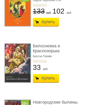
Худож. Карпенко Л.М.
133
102
руб.
руб.
Купить
Белоснежка и
Краснозорька
Братья Гримм
33
руб.
Купить
Новгородские былины.