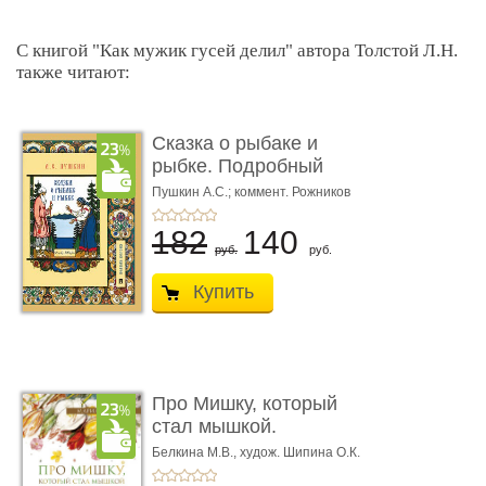
С книгой "Как мужик гусей делил" автора Толстой Л.Н.
также читают:
Сказка о рыбаке и
рыбке. Подробный
иллюстриров ...
Пушкин А.С.; коммент. Рожников
Л.В.
182
140
руб.
руб.
Купить
Про Мишку, который
стал мышкой.
Терапевтическа ...
Белкина М.В.,
худож. Шипина О.К.