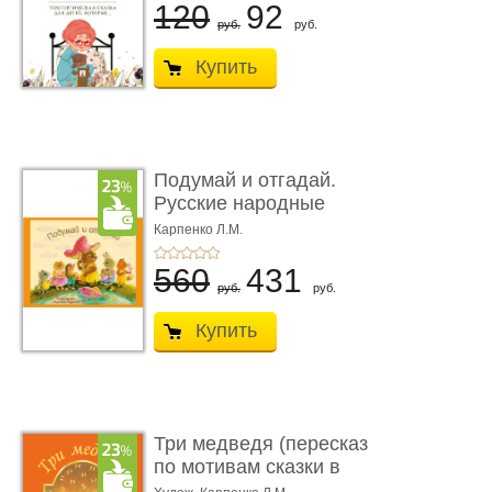
120
92
руб.
руб.
Купить
Подумай и отгадай.
Русские народные
загадки
Карпенко Л.М.
560
431
руб.
руб.
Купить
Три медведя (пересказ
по мотивам сказки в
обра� ...