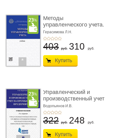
Методы
управленческого учета.
Учебник
Герасимова Л.Н.
403
310
руб.
руб.
Купить
Управленческий и
производственный учет
на про ...
Водопьянов И.В.
322
248
руб.
руб.
Купить