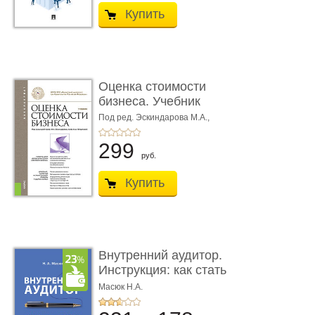
Купить
Оценка стоимости
бизнеса. Учебник
Под ред. Эскиндарова М.А.,
Федотовой М.А.
299
руб.
Купить
Внутренний аудитор.
Инструкция: как стать
свои ...
Масюк Н.А.