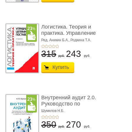
Логистика. Теория и
практика. Управление
цепям ...
Ред. Аникин Б.А., Родкина Т.А.
315
243
руб.
руб.
Купить
Внутренний аудит 2.0.
Руководство по
применению ...
Шумилов Н.Б.
350
270
руб.
руб.