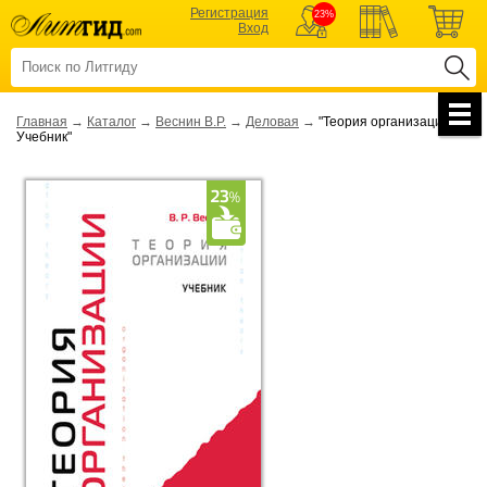
Регистрация
23%
Вход
Главная
→
Каталог
→
Веснин В.Р.
→
Деловая
→
"Теория организации.
Учебник"