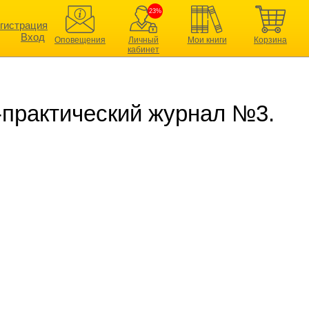
23%
гистрация
Вход
Оповещения
Личный
Мои книги
Корзина
кабинет
-практический журнал №3.