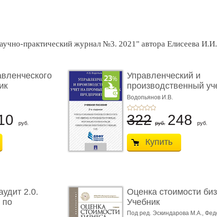
аучно-практический журнал №3. 2021" автора Елисеева И.И.
вленческого
Управленческий и
ик
производственный уч
про ...
Водопьянов И.В.
10
322
248
руб.
руб.
руб.
Купить
удит 2.0.
Оценка стоимости биз
 по
Учебник
...
Под ред. Эскиндарова М.А., Фе