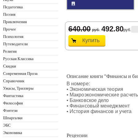
Педагогика
Поэзия
Приключения
640.00
492.80
Прочее
руб.
руб.
Психология
Купить
Путеводители
Религия
Русская Классика
Скидки
Современная Проза
Описание книги "Финансы и би
Справочник
В номере:
Ужасы, Триллеры
• Экономическая теория
• Макроэкономические расчет
Фантастика
• Банковское дело
Философия
• Финансовый менеджмент
Фэнтези
• История финансов и учета
Шпаргалки
ЭБС
Экономика
Рецензии