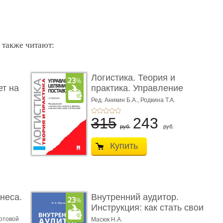
 также читают:
Логистика. Теория и
ет на
практика. Управление
цепям ...
Ред. Аникин Б.А., Родкина Т.А.
315
243
руб.
руб.
Купить
неса.
Внутренний аудитор.
Инструкция: как стать свои
...
дотовой
Масюк Н.А.