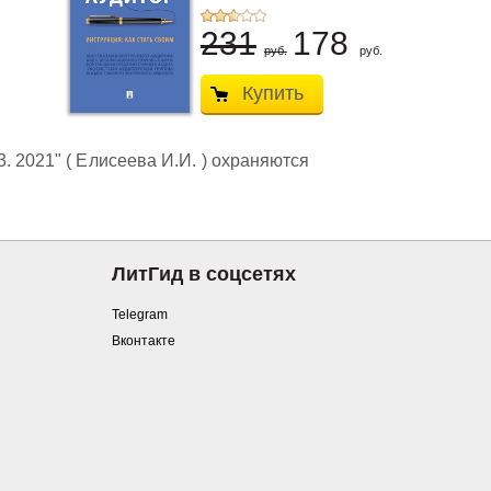
231
178
руб.
руб.
Купить
 2021" ( Елисеева И.И. ) охраняются
ЛитГид в соцсетях
Telegram
Вконтакте