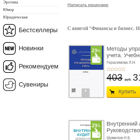
Эротика
Написать рецензию
Юмор
Юридическая
С книгой "Финансы и бизнес. Н
Бестселлеры
Новинки
Методы упра
учета. Учебн
Герасимова Л.Н.
Рекомендуем
403
3
руб.
Сувениры
Купить
Внутренний а
Руководство
применению 
Шумилов Н.Б.