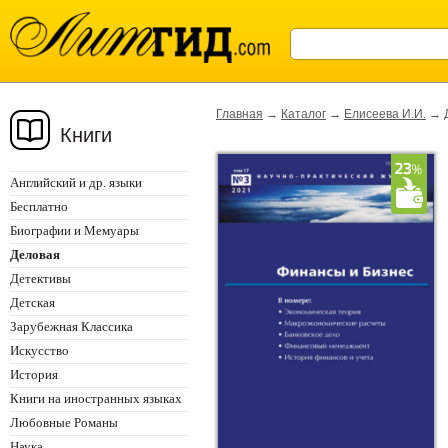
Главная
→
Каталог
→
Елисеева И.И.
→
Книги
Английский и др. языки
Бесплатно
Биографии и Мемуары
Деловая
Детективы
Детская
Зарубежная Классика
Искусство
История
Книги на иностранных языках
Любовные Романы
Наука