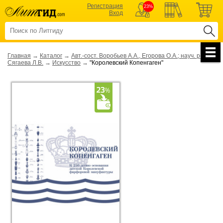
Регистрация
23%
Вход
Главная
→
Каталог
→
Авт.-сост. Воробьев А.А., Егорова О.А.; науч. ред.
Сягаева Л.В.
→
Искусство
→
"Королевский Копенгаген"