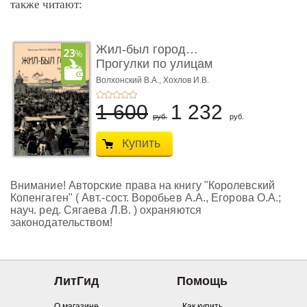
также читают:
Жил-был город…
Прогулки по улицам
старого Нов� ...
Волхонский В.А.,
Хохлов И.В.
1 600
1 232
руб.
руб.
Купить
Внимание! Авторские права на книгу "Королевский
Копенгаген" ( Авт.-сост. Воробьев А.А., Егорова О.А.;
науч. ред. Сягаева Л.В. ) охраняются
законодательством!
ЛитГид
Помощь
О магазине
Как купить