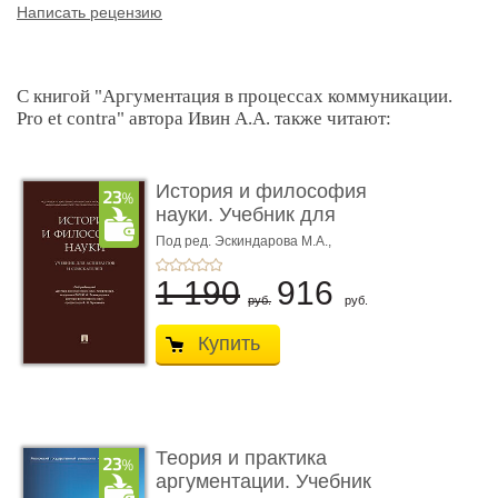
Написать рецензию
С книгой "Аргументация в процессах коммуникации.
Pro et contra" автора Ивин А.А. также читают:
История и философия
науки. Учебник для
аспиран ...
Под ред. Эскиндарова М.А.,
Чумакова А.Н.
1 190
916
руб.
руб.
Купить
Теория и практика
аргументации. Учебник