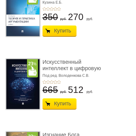
Кузина Е.Б.
350
270
руб.
руб.
Купить
Искусственный
интеллект в цифровую
эпоху: фил� ...
Под ред. Володенкова С.В.
665
512
руб.
руб.
Купить
Изгнание Бога.