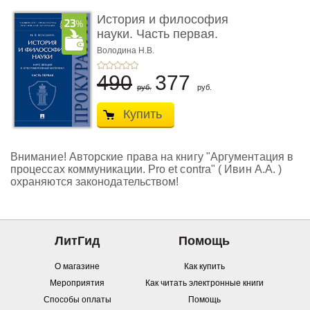
История и философия
науки. Часть первая.
Основ� ...
Володина Н.В.
490
377
руб.
руб.
Купить
Внимание! Авторские права на книгу "Аргументация в
процессах коммуникации. Pro et contra" ( Ивин А.А. )
охраняются законодательством!
ЛитГид
Помощь
О магазине
Как купить
Мероприятия
Как читать электронные книги
Способы оплаты
Помощь