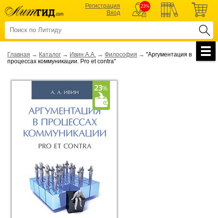
Регистрация
23%
Вход
Главная
→
Каталог
→
Ивин А.А.
→
Философия
→
"Аргументация в
процессах коммуникации. Pro et contra"