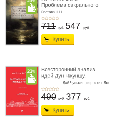
Проблема сакрального
в философ� ...
Ростова Н.Н.
711
547
руб.
руб.
Купить
Всесторонний анализ
идей Дун Чжуншу.
Монограф� ...
Дай Чуньмин; пер. с кит. Лю
Цао Инчунь,
Хуажун,
Цао Ханьюй
490
377
руб.
руб.
Купить