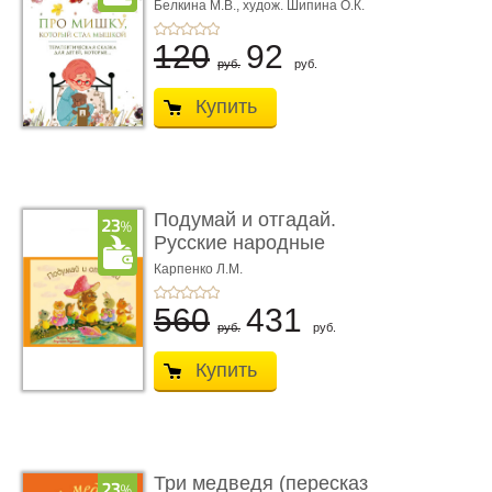
Терапевтическа ...
Белкина М.В.,
худож. Шипина О.К.
120
92
руб.
руб.
Купить
Подумай и отгадай.
Русские народные
загадки
Карпенко Л.М.
560
431
руб.
руб.
Купить
Три медведя (пересказ