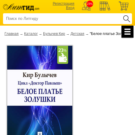
Регистрация
23%
Вход
Главная
→
Каталог
→
Булычев Кир
→
Детская
→
"Белое платье Золушки"