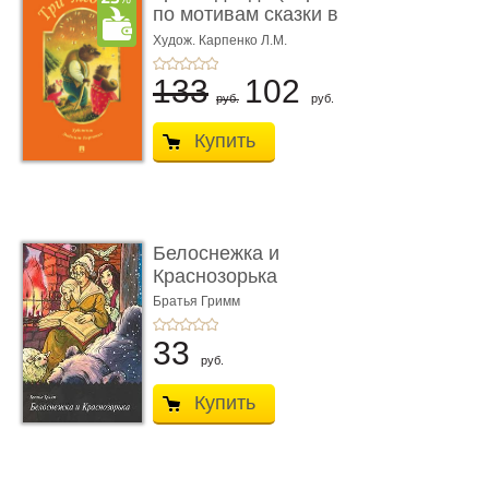
по мотивам сказки в
обра� ...
Худож. Карпенко Л.М.
133
102
руб.
руб.
Купить
Белоснежка и
Краснозорька
Братья Гримм
33
руб.
Купить