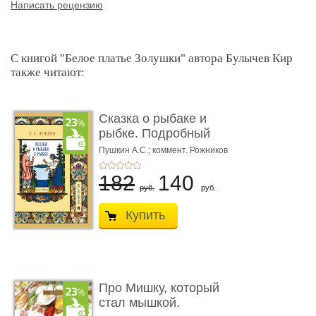
Написать рецензию
С книгой "Белое платье Золушки" автора Булычев Кир
также читают:
Сказка о рыбаке и
рыбке. Подробный
иллюстриров ...
Пушкин А.С.; коммент. Рожников
Л.В.
182
140
руб.
руб.
Купить
Про Мишку, который
стал мышкой.