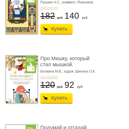
иллюстриров ...
Пушкин А.С.; коммент. Рожников
Л.В.
182
140
руб.
руб.
Купить
Про Мишку, который
стал мышкой.
Терапевтическа ...
Белкина М.В.,
худож. Шипина О.К.
120
92
руб.
руб.
Купить
Подумай и отгадай.