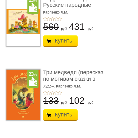
Русские народные
загадки
Карпенко Л.М.
560
431
руб.
руб.
Купить
Три медведя (пересказ
по мотивам сказки в
обра� ...
Худож. Карпенко Л.М.
133
102
руб.
руб.
Купить