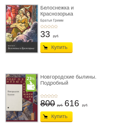
Белоснежка и
Краснозорька
Братья Гримм
33
руб.
Купить
Новгородские былины.
Подробный
иллюстрирован� ...
800
616
руб.
руб.
Купить