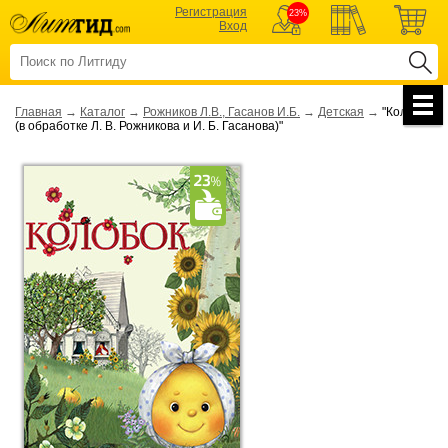
Регистрация
23%
Вход
Главная
→
Каталог
→
Рожников Л.В., Гасанов И.Б.
→
Детская
→
"Колобок
(в обработке Л. В. Рожникова и И. Б. Гасанова)"