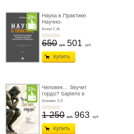
Наука в Практике.
Научно-
консультационные (пра
Кочои С.М.
...
650
501
руб.
руб.
Купить
Человек… Звучит
гордо? Sapiens в
тенётах социума � ...
Кузьмин Э.Л.
1 250
963
руб.
руб.
Купить