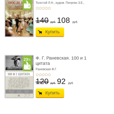
Толстой Л.Н.,
худож. Пичугин З.Е.,
худож. Лебедев А.И.,
худож. Лансере Е.Е.
140
108
руб.
руб.
Купить
Ф. Г. Раневская. 100 и 1
цитата
Раневская Ф.Г.
120
92
руб.
руб.
Купить