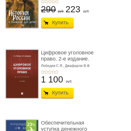
290
223
руб.
руб.
Купить
Цифровое уголовное
право. 2-е издание.
Монограф ...
Лебедев С.Я.,
Джафарли В.Ф.
1 100
руб.
Купить
Обеспечительная
уступка денежного