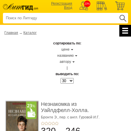
Регистрация
23%
Вход
Главная
→
Каталог
сортировать по:
цене
названию
автору
|
выводить по:
Незнакомка из
Уайлдфелл-Холла.
Роман (Серия «Р� ...
Бронте Э.,
пер. с англ. Гуровой И.Г.
320
246