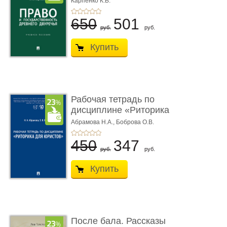
Карпенко К.В.
...
650
501
руб.
руб.
Купить
Рабочая тетрадь по
дисциплине «Риторика
для ю� ...
Абрамова Н.А.,
Боброва О.В.
450
347
руб.
руб.
Купить
После бала. Рассказы