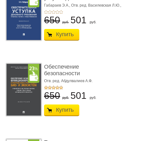
требования ...
Габараев Э.А.,
Отв. ред. Василевская Л.Ю.,
вступ. сл. Каретина М.Г.
650
501
руб.
руб.
Купить
Обеспечение
безопасности
функционирования уг
Отв. ред. Абдулвалиев А.Ф.
...
650
501
руб.
руб.
Купить