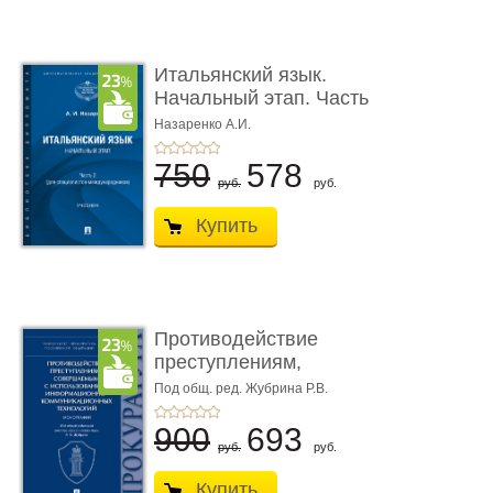
Итальянский язык.
Начальный этап. Часть
2. Учеб� ...
Назаренко А.И.
750
578
руб.
руб.
Купить
Противодействие
преступлениям,
совершаемым с ...
Под общ. ред. Жубрина Р.В.
900
693
руб.
руб.
Купить