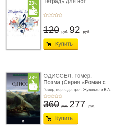
Тетрадь для нот
120
92
руб.
руб.
Купить
ОДИССЕЯ. Гомер.
Поэма (Серия «Роман с
книгой»)
Гомер,
пер. с др.-греч. Жуковского В.А.
360
277
руб.
руб.
Купить