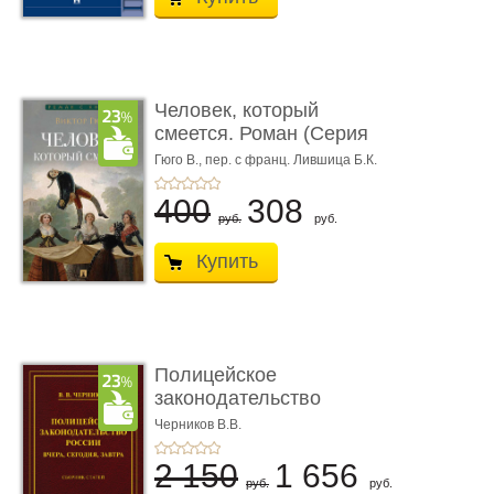
Человек, который
смеется. Роман (Серия
«Роман с ...
Гюго В.,
пер. с франц. Лившица Б.К.
400
308
руб.
руб.
Купить
Полицейское
законодательство
России: вчера, с� ...
Черников В.В.
2 150
1 656
руб.
руб.