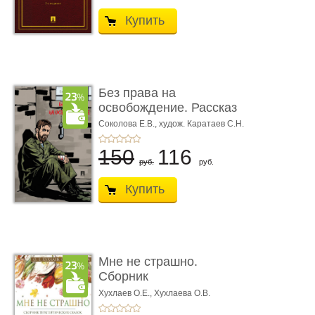
Купить
Без права на
освобождение. Рассказ
Соколова Е.В.,
худож. Каратаев С.Н.
150
116
руб.
руб.
Купить
Мне не страшно.
Сборник
терапевтических
Хухлаев О.Е., Хухлаева О.В.
сказо� ...