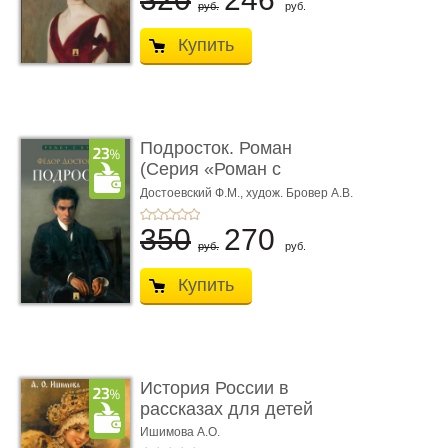
руб.
руб.
Купить
Подросток. Роман
(Серия «Роман с
книгой»)
Достоевский Ф.М.,
худож. Бровер А.В.
350
270
руб.
руб.
Купить
История России в
рассказах для детей
Ишимова А.О.