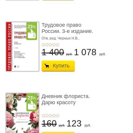
Трудовое право
России. 3-е издание.
Учебник для ...
Отв. ред. Черных Н.В.,
Шестерякова И.В.
1 400
1 078
руб.
руб.
Купить
Дневник флориста.
Дарю красоту
160
123
руб.
руб.