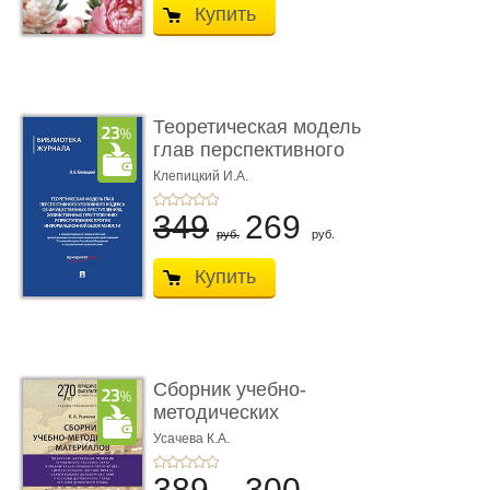
Купить
Теоретическая модель
глав перспективного
УК о ...
Клепицкий И.А.
349
269
руб.
руб.
Купить
Сборник учебно-
методических
материалов по кур ...
Усачева К.А.
389
300