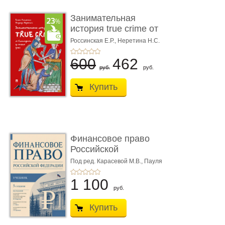
Занимательная
история true crime от
Гиппократа до � ...
Россинская Е.Р.,
Неретина Н.С.
600
462
руб.
руб.
Купить
Финансовое право
Российской
Федерации. 5-е изд�
Под ред. Карасевой М.В., Пауля
А.Г., Красюкова А.В.
...
1 100
руб.
Купить