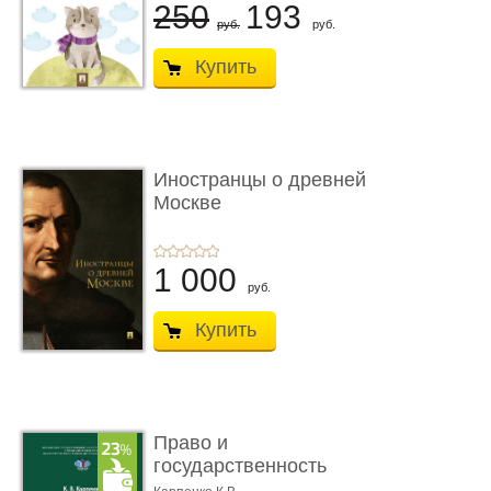
250
193
руб.
руб.
Купить
Иностранцы о древней
Москве
1 000
руб.
Купить
Право и
государственность
Древнего Двуречья. �