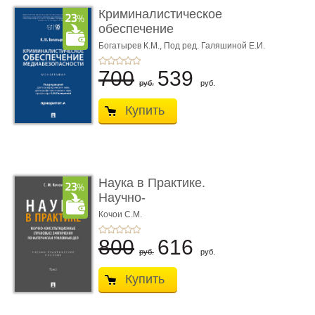
Криминалистическое
обеспечение
медиабезопас� ...
Богатырев К.М.,
Под ред. Галяшиной Е.И.
700
539
руб.
руб.
Купить
Наука в Практике.
Научно-
консультационные (пра
Кочои С.М.
...
800
616
руб.
руб.
Купить