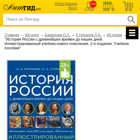
Регистрация
23%
Вход
Главная
→
Каталог
→
Баринова О.А.
→
Степанов Л.А.
→
История
→
"История России с древнейших времен до наших дней.
Иллюстрированный учебник нового поколения. 2-е издание. Учебное
пособие"