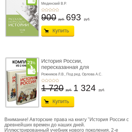
Книга пер� ...
Мединский В.Р.
900
693
руб.
руб.
Купить
История России,
пересказанная для
детей и взро ...
Рожников Л.В.,
Под ред. Орлова А.С.
1 720
1 324
руб.
руб.
Купить
Внимание! Авторские права на книгу "История России с
древнейших времен до наших дней.
Иллюстрированный учебник нового поколения. 2-е