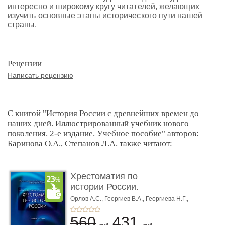
интересно и широкому кругу читателей, желающих
изучить основные этапы исторического пути нашей
страны.
Рецензии
Написать рецензию
С книгой "История России с древнейших времен до
наших дней. Иллюстрированный учебник нового
поколения. 2-е издание. Учебное пособие" авторов:
Баринова О.А., Степанов Л.А. также читают:
Хрестоматия по
истории России.
Учебное пособи� ...
Орлов А.С.,
Георгиев В.А.,
Георгиева Н.Г.,
Сивохина Т.А.
560
431