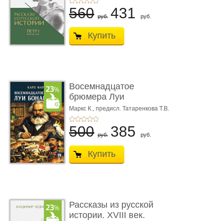
560
431
руб.
руб.
Купить
Восемнадцатое
брюмера Луи
Бонапарта
Маркс К.,
предисл. Татаренкова Т.В.
500
385
руб.
руб.
Купить
Рассказы из русской
истории. XVIII век.