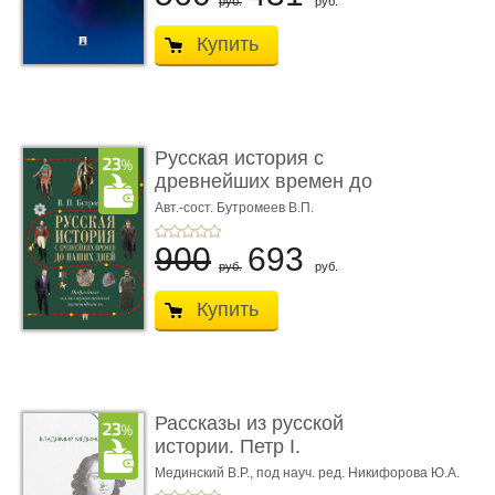
руб.
руб.
Купить
Русская история с
древнейших времен до
наших д ...
Авт.-сост. Бутромеев В.П.
900
693
руб.
руб.
Купить
Рассказы из русской
истории. Петр I.
Начало. Кни ...
Мединский В.Р.,
под науч. ред. Никифорова Ю.А.