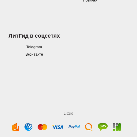
Новинки
ЛитГид в соцсетях
Telegram
Вконтакте
LitGid