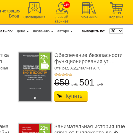
23%
гистрация
Вход
Оповещения
Личный
Мои книги
Корзина
кабинет
ать по:
цене
названию
автору
|
выводить по:
упка
Обеспечение безопасности
 ...
функционирования уг ...
вская
Отв. ред. Абдулвалиев А.Ф.
650
501
руб.
руб.
Купить
эма
Занимательная история true
ой»)
crime от Гиппократа до � ...