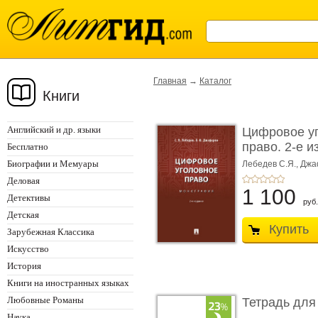
Главная
→
Каталог
Книги
Английский и др. языки
Цифровое у
право. 2-е и
Бесплатно
Монограф ...
Биографии и Мемуары
Лебедев С.Я.,
Джа
Деловая
1 100
Детективы
руб.
Детская
Купить
Зарубежная Классика
Искусство
История
Книги на иностранных языках
Любовные Романы
Тетрадь для
Наука