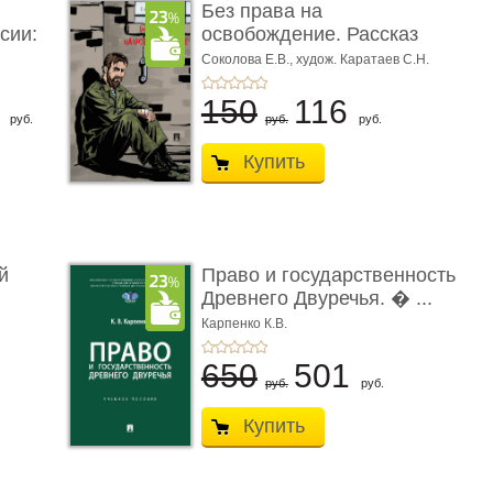
Без права на
сии:
освобождение. Рассказ
Соколова Е.В.,
худож. Каратаев С.Н.
6
150
116
руб.
руб.
руб.
Купить
й
Право и государственность
Древнего Двуречья. � ...
Карпенко К.В.
650
501
руб.
руб.
Купить