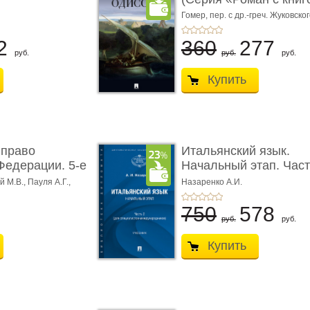
Гомер,
пер. с др.-греч. Жуковског
2
360
277
руб.
руб.
руб.
Купить
 право
Итальянский язык.
Федерации. 5-е
Начальный этап. Част
Учеб� ...
 М.В., Пауля А.Г.,
Назаренко А.И.
750
578
руб.
руб.
Купить