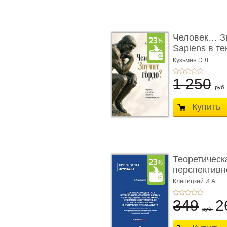
Человек… Зв
Sapiens в т
� ...
Кузьмин Э.Л.
1 250
руб.
Купить
Теоретическ
перспективно
Клепицкий И.А.
349
2
руб.