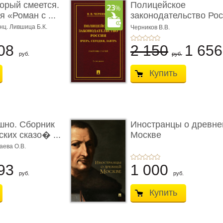
торый смеется.
Полицейское
 «Роман с ...
законодательство Рос
вчера, с� ...
нц. Лившица Б.К.
Черников В.В.
08
2 150
1 65
руб.
руб.
Купить
шно. Сборник
Иностранцы о древне
ких сказо� ...
Москве
аева О.В.
93
1 000
руб.
руб.
Купить