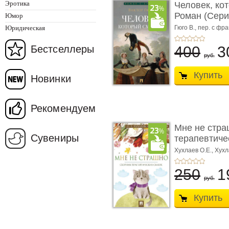
Эротика
Человек, ко
Роман (Серия
Юмор
Юридическая
Гюго В.,
пер. с фра
Бестселлеры
400
3
руб.
Купить
Новинки
Рекомендуем
Мне не стра
Сувениры
терапевтичес
Хухлаев О.Е., Хухл
250
1
руб.
Купить