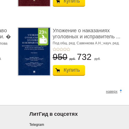
Купить
аво
Уложение о наказаниях
и. �
уголовных и исправитель ...
Под общ. ред. Савенкова А.Н.; науч. ред.
апова
и рук. авт. кол. Чучаев А.И.
950
732
.
руб.
руб.
Купить
наверх
ЛитГид в соцсетях
Telegram