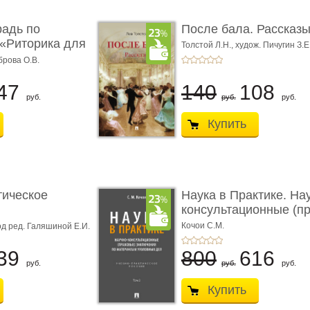
радь по
После бала. Рассказ
«Риторика для
Толстой Л.Н.,
худож. Пичугин З.Е
Лебедев А.И.,
худож. Лансере Е.
брова О.В.
47
140
108
руб.
руб.
руб.
Купить
тическое
Наука в Практике. На
консультационные (пра
с� ...
Кочои С.М.
д ред. Галяшиной Е.И.
39
800
616
руб.
руб.
руб.
Купить