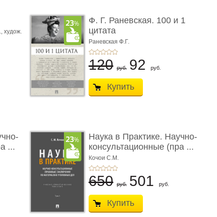
ы
Ф. Г. Раневская. 100 и 1
цитата
.,
худож.
Е.
Раневская Ф.Г.
120
92
руб.
руб.
Купить
учно-
Наука в Практике. Научно-
 ...
консультационные (пра ...
Кочои С.М.
650
501
руб.
руб.
Купить