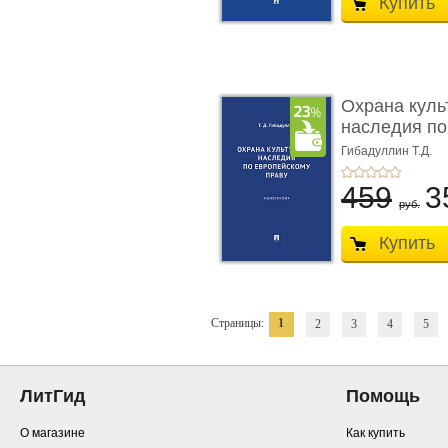
Купить
Охрана куль
наследия по
п ...
Гибадуллин Т.Д.
459
3
руб.
Купить
Страницы:
1
2
3
4
5
ЛитГид
Помощь
О магазине
Как купить