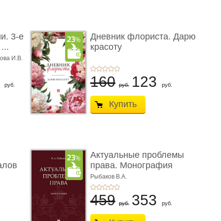
и. 3-е
Дневник флориста. Дарю
...
красоту
ова И.В.
8
160
123
руб.
руб.
руб.
Купить
Актуальные проблемы
алов
права. Монография
Рыбаков В.А.
459
353
руб.
руб.