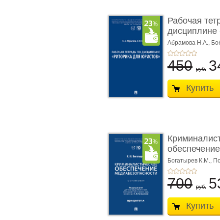
Рабочая тет
дисциплине 
ю� ...
Абрамова Н.А.,
Бо
450
3
руб.
Купить
Криминалис
обеспечение
медиабезопа
Богатырев К.М.,
По
700
5
руб.
Купить