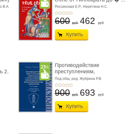
о В.А.
Россинская Е.Р.,
Неретина Н.С.
600
462
руб.
руб.
Купить
Противодействие
ь 2.
преступлениям,
совершаемым с ...
Под общ. ред. Жубрина Р.В.
900
693
руб.
руб.
Купить