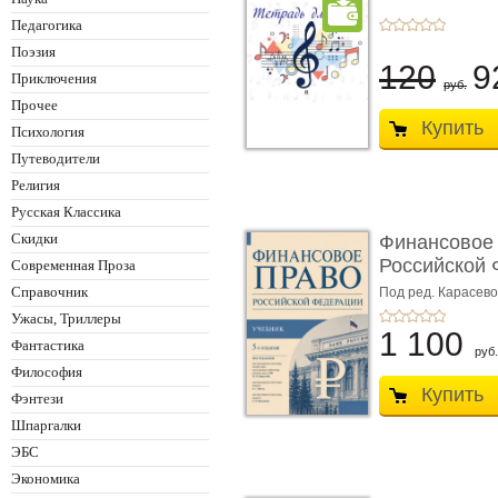
Педагогика
Поэзия
120
9
Приключения
руб.
Прочее
Купить
Психология
Путеводители
Религия
Русская Классика
Скидки
Финансовое
Российской 
Современная Проза
изд� ...
Справочник
Под ред. Карасевой
Красюкова А.В.
Ужасы, Триллеры
1 100
Фантастика
руб.
Философия
Купить
Фэнтези
Шпаргалки
ЭБС
Экономика