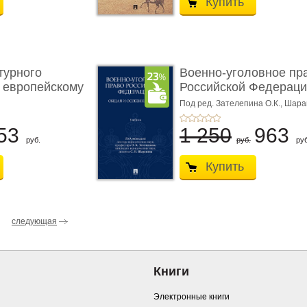
Купить
турного
Военно-уголовное пр
 европейскому
Российской Федераци
...
Под ред. Зателепина О.К., Шар
С.Н.
53
1 250
963
руб.
руб.
руб
Купить
следующая
Книги
Электронные книги