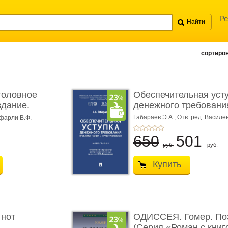
Ре
сортиров
головное
Обеспечительная уст
здание.
денежного требования
Габараев Э.А.,
Отв. ред. Василе
фарли В.Ф.
Л.Ю.,
вступ. сл. Каретина М.Г.
650
501
руб.
руб.
Купить
 нот
ОДИССЕЯ. Гомер. По
(Серия «Роман с книг