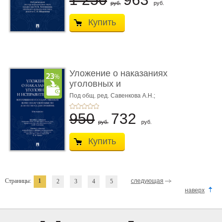
руб.
руб.
Купить
Уложение о наказаниях
уголовных и
исправитель ...
Под общ. ред. Савенкова А.Н.;
науч. ред. и рук. авт. кол. Чучаев
А.И.
950
732
руб.
руб.
Купить
Страницы:
1
следующая
2
3
4
5
наверх