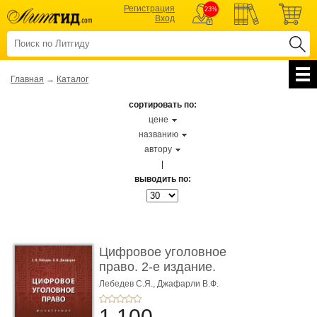
Регистрация
23%
Вход
Главная
→
Каталог
сортировать по:
цене
названию
автору
|
выводить по:
Цифровое уголовное
право. 2-е издание.
Монограф ...
Лебедев С.Я.,
Джафарли В.Ф.
1 100