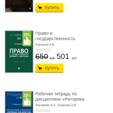
Купить
Право и
государственность
Древнего Двуречья. �
Карпенко К.В.
...
650
501
руб.
руб.
Купить
Рабочая тетрадь по
дисциплине «Риторика
для ю� ...
Абрамова Н.А.,
Боброва О.В.