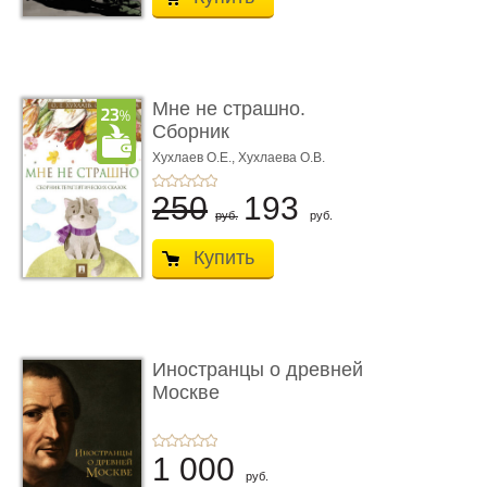
Мне не страшно.
Сборник
терапевтических
Хухлаев О.Е., Хухлаева О.В.
сказо� ...
250
193
руб.
руб.
Купить
Иностранцы о древней
Москве
1 000
руб.