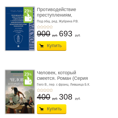
Противодействие
преступлениям,
совершаемым с ...
Под общ. ред. Жубрина Р.В.
900
693
руб.
руб.
Купить
Человек, который
смеется. Роман (Серия
«Роман с ...
Гюго В.,
пер. с франц. Лившица Б.К.
400
308
руб.
руб.
Купить