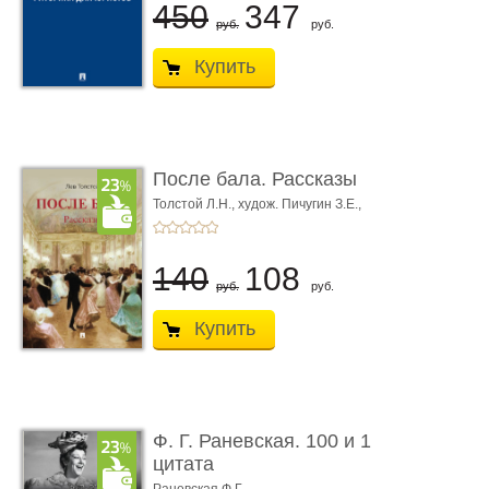
450
347
руб.
руб.
Купить
После бала. Рассказы
Толстой Л.Н.,
худож. Пичугин З.Е.,
худож. Лебедев А.И.,
худож. Лансере Е.Е.
140
108
руб.
руб.
Купить
Ф. Г. Раневская. 100 и 1
цитата