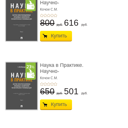
Научно-
консультационные (пра
Кочои С.М.
...
800
616
руб.
руб.
Купить
Наука в Практике.
Научно-
консультационные (пра
Кочои С.М.
...
650
501
руб.
руб.
Купить