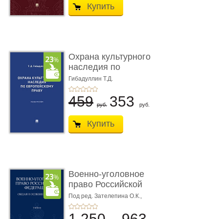
Купить
Охрана культурного
наследия по
европейскому п ...
Гибадуллин Т.Д.
459
353
руб.
руб.
Купить
Военно-уголовное
право Российской
Федерации. � ...
Под ред. Зателепина О.К.,
Шарапова С.Н.
1 250
963