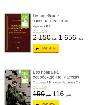
Полицейское
законодательство
России: вчера, с� ...
Черников В.В.
2 150
1 656
руб.
руб.
Купить
Без права на
освобождение. Рассказ
Соколова Е.В.,
худож. Каратаев С.Н.
150
116
руб.
руб.
Купить