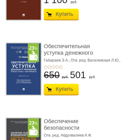
руб.
Купить
Обеспечительная
уступка денежного
требования ...
Габараев Э.А.,
Отв. ред. Василевская Л.Ю.,
вступ. сл. Каретина М.Г.
650
501
руб.
руб.
Купить
Обеспечение
безопасности
функционирования уг
Отв. ред. Абдулвалиев А.Ф.