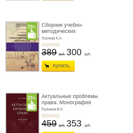
Сборник учебно-
методических
материалов по кур ...
Усачева К.А.
389
300
руб.
руб.
Купить
Актуальные проблемы
права. Монография
Рыбаков В.А.
459
353
руб.
руб.