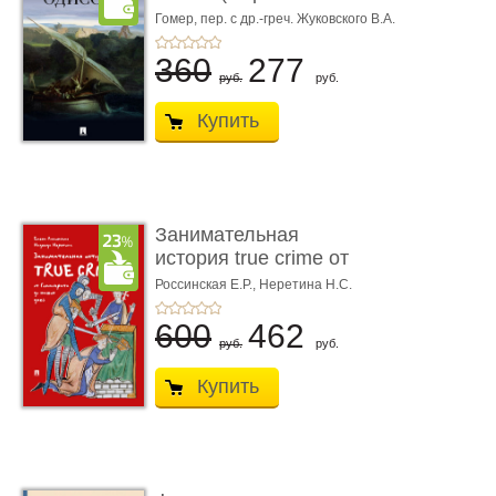
книгой»)
Гомер,
пер. с др.-греч. Жуковского В.А.
360
277
руб.
руб.
Купить
Занимательная
история true crime от
Гиппократа до � ...
Россинская Е.Р.,
Неретина Н.С.
600
462
руб.
руб.
Купить