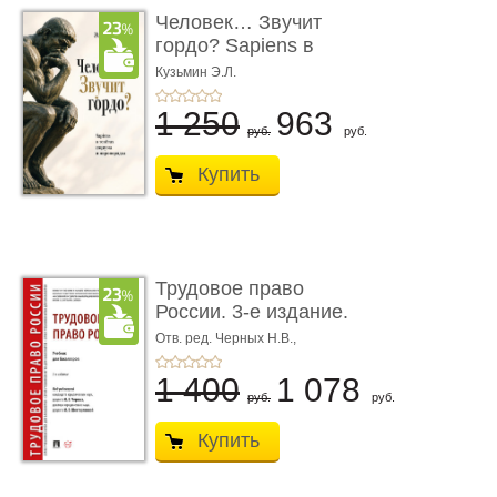
Человек… Звучит
гордо? Sapiens в
тенётах социума � ...
Кузьмин Э.Л.
1 250
963
руб.
руб.
Купить
Трудовое право
России. 3-е издание.
Учебник для ...
Отв. ред. Черных Н.В.,
Шестерякова И.В.
1 400
1 078
руб.
руб.
Купить