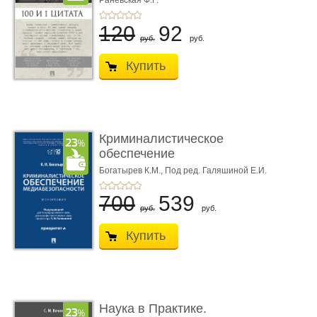
Раневская Ф.Г.
120
92
руб.
руб.
Купить
Криминалистическое
обеспечение
медиабезопас� ...
Богатырев К.М.,
Под ред. Галяшиной Е.И.
700
539
руб.
руб.
Купить
Наука в Практике.