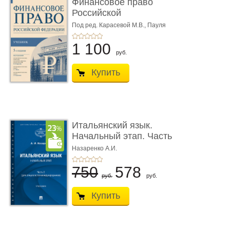
Финансовое право
Российской
Федерации. 5-е изд�
Под ред. Карасевой М.В., Пауля
А.Г., Красюкова А.В.
...
1 100
руб.
Купить
Итальянский язык.
Начальный этап. Часть
2. Учеб� ...
Назаренко А.И.
750
578
руб.
руб.
Купить