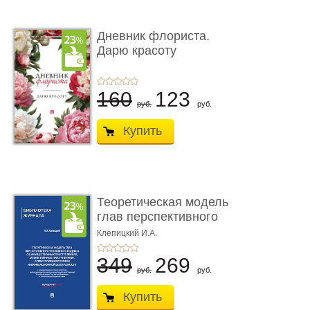
Дневник флориста.
Дарю красоту
160
123
руб.
руб.
Купить
Теоретическая модель
глав перспективного
УК о ...
Клепицкий И.А.
349
269
руб.
руб.
Купить