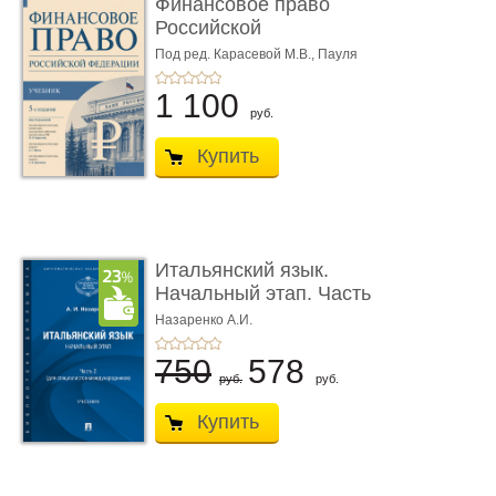
Финансовое право
Российской
Федерации. 5-е изд�
Под ред. Карасевой М.В., Пауля
А.Г., Красюкова А.В.
...
1 100
руб.
Купить
Итальянский язык.
Начальный этап. Часть
2. Учеб� ...
Назаренко А.И.
750
578
руб.
руб.
Купить