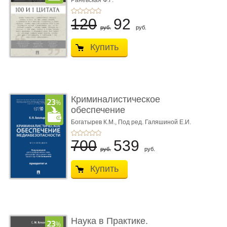
Раневская Ф.Г.
120
92
руб.
руб.
Купить
Криминалистическое
обеспечение
медиабезопас� ...
Богатырев К.М.,
Под ред. Галяшиной Е.И.
700
539
руб.
руб.
Купить
Наука в Практике.