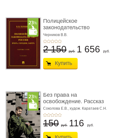
Полицейское
законодательство
России: вчера, с� ...
Черников В.В.
2 150
1 656
руб.
руб.
Купить
Без права на
освобождение. Рассказ
Соколова Е.В.,
худож. Каратаев С.Н.
150
116
руб.
руб.
Купить