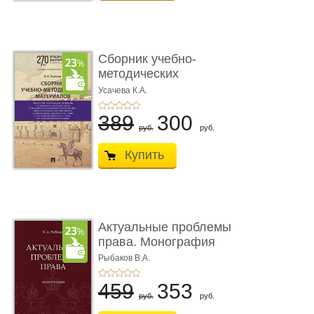
Сборник учебно-
методических
материалов по кур ...
Усачева К.А.
389
300
руб.
руб.
Купить
Актуальные проблемы
права. Монография
Рыбаков В.А.
459
353
руб.
руб.