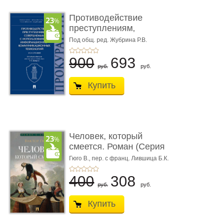
Противодействие
преступлениям,
совершаемым с ...
Под общ. ред. Жубрина Р.В.
900
693
руб.
руб.
Купить
Человек, который
смеется. Роман (Серия
«Роман с ...
Гюго В.,
пер. с франц. Лившица Б.К.
400
308
руб.
руб.
Купить