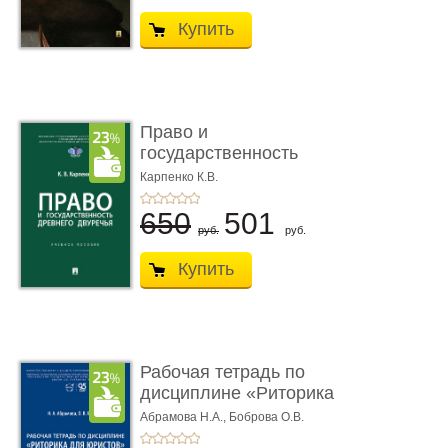
Купить
Право и
государственность
Древнего Двуречья. �
Карпенко К.В.
...
650
501
руб.
руб.
Купить
Рабочая тетрадь по
дисциплине «Риторика
для ю� ...
Абрамова Н.А.,
Боброва О.В.