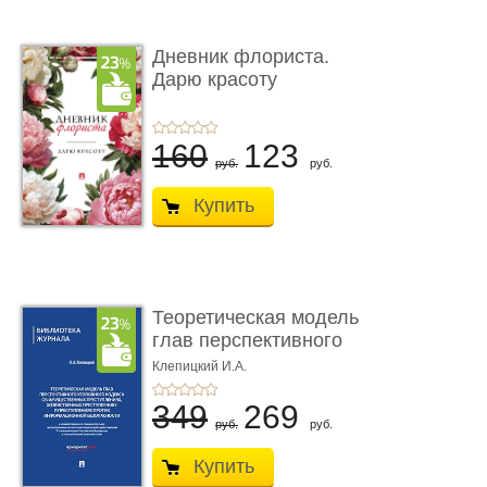
Дневник флориста.
Дарю красоту
160
123
руб.
руб.
Купить
Теоретическая модель
глав перспективного
УК о ...
Клепицкий И.А.
349
269
руб.
руб.
Купить