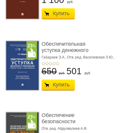
руб.
Купить
Обеспечительная
уступка денежного
требования ...
Габараев Э.А.,
Отв. ред. Василевская Л.Ю.,
вступ. сл. Каретина М.Г.
650
501
руб.
руб.
Купить
Обеспечение
безопасности
функционирования уг
Отв. ред. Абдулвалиев А.Ф.