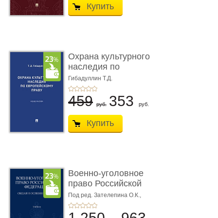
Купить
Охрана культурного
наследия по
европейскому п ...
Гибадуллин Т.Д.
459
353
руб.
руб.
Купить
Военно-уголовное
право Российской
Федерации. � ...
Под ред. Зателепина О.К.,
Шарапова С.Н.
1 250
963