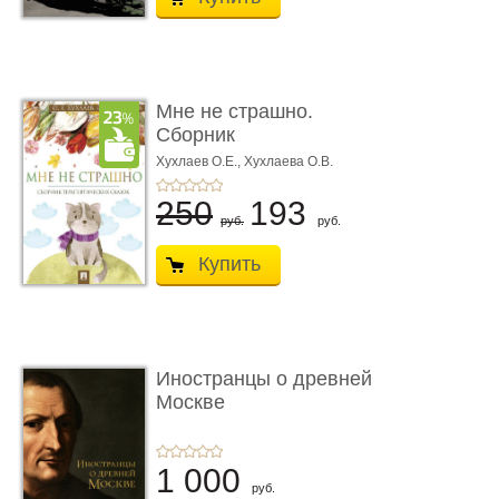
Мне не страшно.
Сборник
терапевтических
Хухлаев О.Е., Хухлаева О.В.
сказо� ...
250
193
руб.
руб.
Купить
Иностранцы о древней
Москве
1 000
руб.