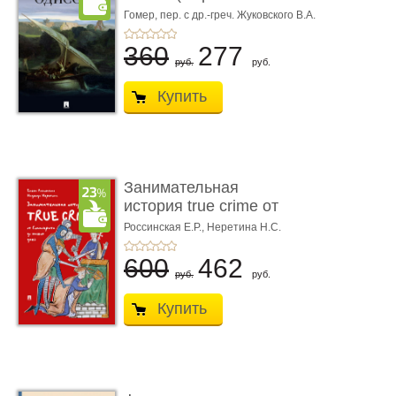
книгой»)
Гомер,
пер. с др.-греч. Жуковского В.А.
360
277
руб.
руб.
Купить
Занимательная
история true crime от
Гиппократа до � ...
Россинская Е.Р.,
Неретина Н.С.
600
462
руб.
руб.
Купить