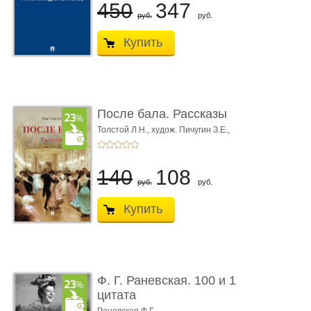
450
347
руб.
руб.
Купить
После бала. Рассказы
Толстой Л.Н.,
худож. Пичугин З.Е.,
худож. Лебедев А.И.,
худож. Лансере Е.Е.
140
108
руб.
руб.
Купить
Ф. Г. Раневская. 100 и 1
цитата