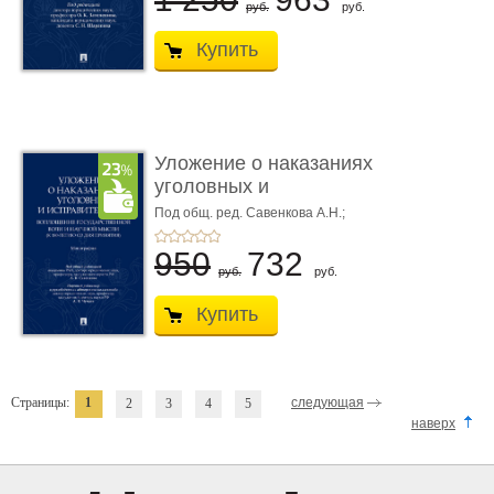
руб.
руб.
Купить
Уложение о наказаниях
уголовных и
исправитель ...
Под общ. ред. Савенкова А.Н.;
науч. ред. и рук. авт. кол. Чучаев
А.И.
950
732
руб.
руб.
Купить
Страницы:
1
следующая
2
3
4
5
наверх