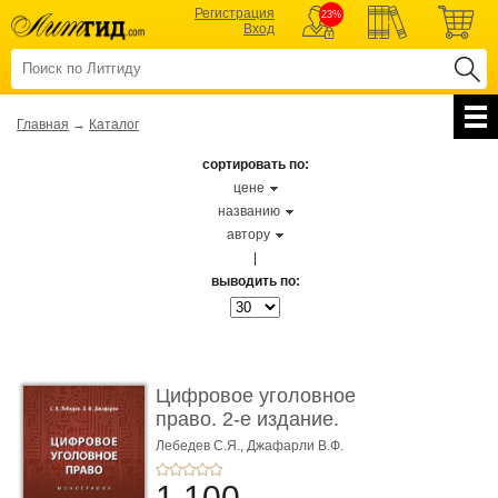
Регистрация
23%
Вход
Главная
→
Каталог
сортировать по:
цене
названию
автору
|
выводить по:
Цифровое уголовное
право. 2-е издание.
Монограф ...
Лебедев С.Я.,
Джафарли В.Ф.
1 100