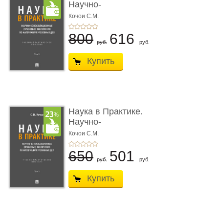
Научно-
консультационные (пра
Кочои С.М.
...
800
616
руб.
руб.
Купить
Наука в Практике.
Научно-
консультационные (пра
Кочои С.М.
...
650
501
руб.
руб.
Купить