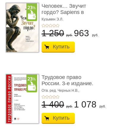
Человек… Звучит
гордо? Sapiens в
тенётах социума � ...
Кузьмин Э.Л.
1 250
963
руб.
руб.
Купить
Трудовое право
России. 3-е издание.
Учебник для ...
Отв. ред. Черных Н.В.,
Шестерякова И.В.
1 400
1 078
руб.
руб.
Купить