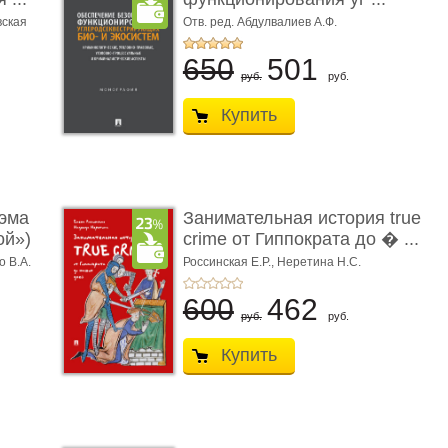
вская
Отв. ред. Абдулвалиев А.Ф.
650
501
руб.
руб.
Купить
эма
Занимательная история true
ой»)
crime от Гиппократа до � ...
о В.А.
Россинская Е.Р.,
Неретина Н.С.
600
462
руб.
руб.
Купить