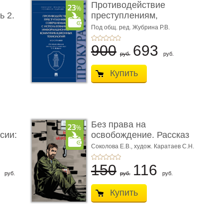
Противодействие
ь 2.
преступлениям,
совершаемым с ...
Под общ. ред. Жубрина Р.В.
900
693
руб.
руб.
Купить
Без права на
сии:
освобождение. Рассказ
Соколова Е.В.,
худож. Каратаев С.Н.
6
150
116
руб.
руб.
руб.
Купить