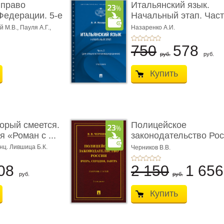
 право
Итальянский язык.
Федерации. 5-е
Начальный этап. Част
Учеб� ...
 М.В., Пауля А.Г.,
Назаренко А.И.
750
578
руб.
руб.
Купить
торый смеется.
Полицейское
 «Роман с ...
законодательство Рос
вчера, с� ...
нц. Лившица Б.К.
Черников В.В.
08
2 150
1 65
руб.
руб.
Купить