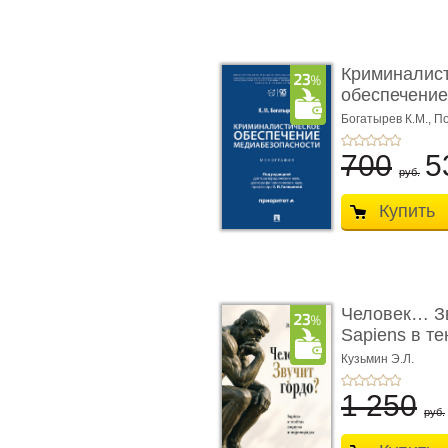
Криминалис
обеспечение
медиабезопа
Богатырев К.М.,
По
700
5
руб.
Купить
Человек… Зв
Sapiens в т
� ...
Кузьмин Э.Л.
1 250
руб.