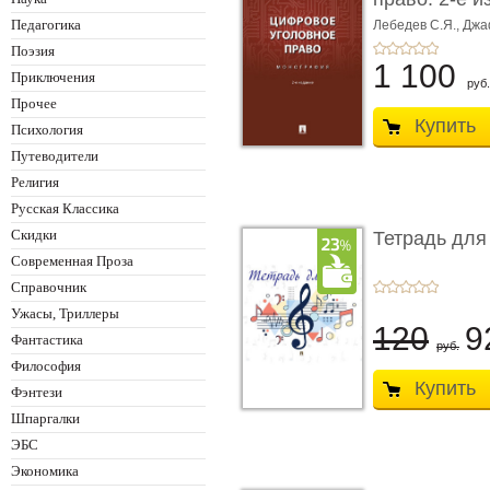
Монограф ...
Педагогика
Лебедев С.Я.,
Джа
Поэзия
1 100
Приключения
руб.
Прочее
Купить
Психология
Путеводители
Религия
Русская Классика
Скидки
Тетрадь для
Современная Проза
Справочник
Ужасы, Триллеры
120
9
Фантастика
руб.
Философия
Купить
Фэнтези
Шпаргалки
ЭБС
Экономика