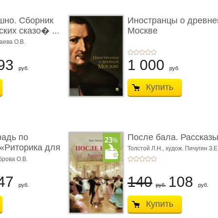
шно. Сборник
Иностранцы о древне
ких сказо� ...
Москве
аева О.В.
93
1 000
руб.
руб.
Купить
радь по
После бала. Рассказ
«Риторика для
Толстой Л.Н.,
худож. Пичугин З.Е
Лебедев А.И.,
худож. Лансере Е.
брова О.В.
47
140
108
руб.
руб.
руб.
Купить