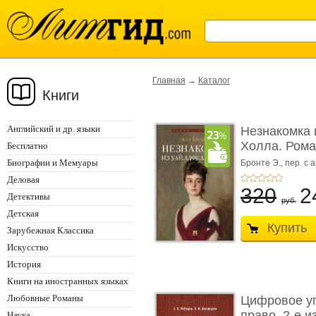
Главная
→
Каталог
Книги
Английский и др. языки
Незнакомка 
Холла. Ром
Бесплатно
...
Биографии и Мемуары
Бронте Э.,
пер. с а
Деловая
320
2
Детективы
руб.
Детская
Купить
Зарубежная Классика
Искусство
История
Книги на иностранных языках
Любовные Романы
Цифровое у
право. 2-е и
Наука