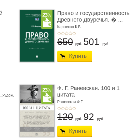
й
Право и государственность
Древнего Двуречья. � ...
Карпенко К.В.
650
501
руб.
руб.
Купить
ы
Ф. Г. Раневская. 100 и 1
цитата
.,
худож.
Е.
Раневская Ф.Г.
120
92
руб.
руб.
Купить