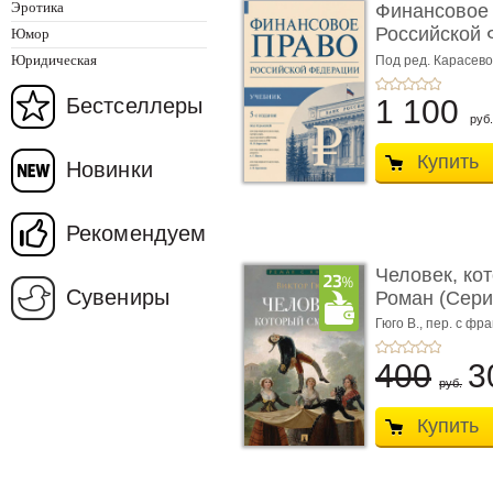
Эротика
Финансовое
Российской 
Юмор
изд� ...
Юридическая
Под ред. Карасевой
Красюкова А.В.
Бестселлеры
1 100
руб.
Купить
Новинки
Рекомендуем
Человек, ко
Сувениры
Роман (Серия
Гюго В.,
пер. с фра
400
3
руб.
Купить