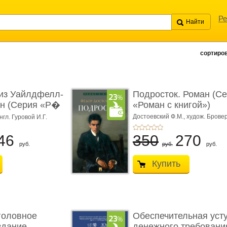
Ре
сортиров
из Уайлдфелл-
Подросток. Роман (С
ан (Серия «Р�
«Роман с книгой»)
Достоевский Ф.М.,
худож. Бровер
нгл. Гуровой И.Г.
46
350
270
руб.
руб.
руб.
Купить
головное
Обеспечительная уст
здание.
денежного требования