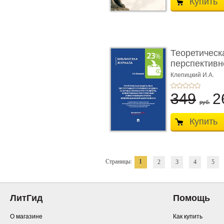
Купить
Теоретическ
перспективно
Клепицкий И.А.
349
2
руб.
Купить
Страницы:
1
2
3
4
5
ЛитГид
Помощь
О магазине
Как купить