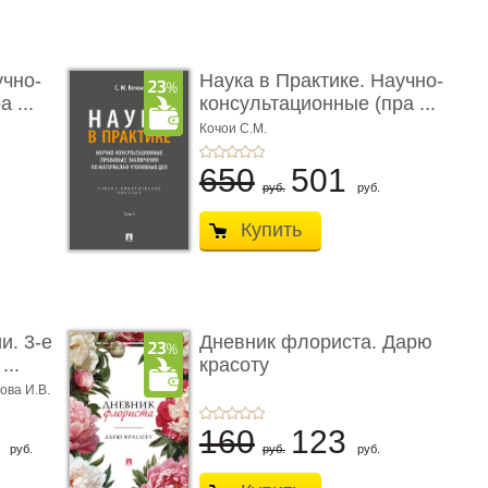
учно-
Наука в Практике. Научно-
 ...
консультационные (пра ...
Кочои С.М.
650
501
руб.
руб.
Купить
и. 3-е
Дневник флориста. Дарю
...
красоту
ова И.В.
8
160
123
руб.
руб.
руб.