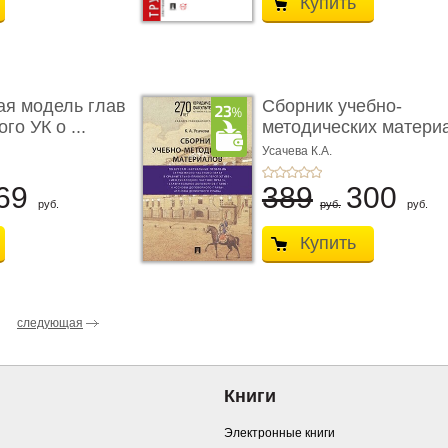
Купить
ая модель глав
Сборник учебно-
го УК о ...
методических матери
по кур ...
Усачева К.А.
69
389
300
руб.
руб.
руб.
Купить
следующая
Книги
Электронные книги