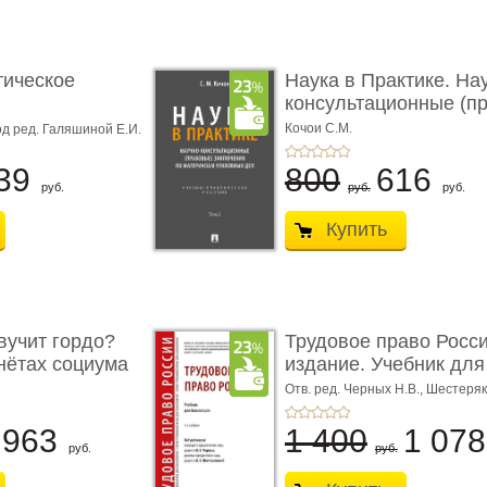
тическое
Наука в Практике. На
консультационные (пра
с� ...
Кочои С.М.
д ред. Галяшиной Е.И.
39
800
616
руб.
руб.
руб.
Купить
учит гордо?
Трудовое право Росси
енётах социума
издание. Учебник для 
Отв. ред. Черных Н.В., Шестеряк
963
1 400
1 07
руб.
руб.