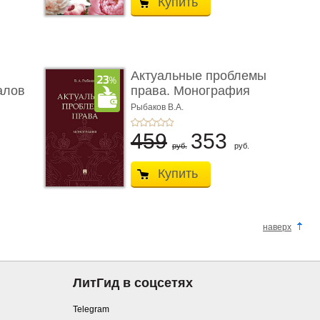
Купить
Актуальные проблемы
алов
права. Монография
Рыбаков В.А.
459
353
руб.
руб.
Купить
наверх
ЛитГид в соцсетях
Telegram