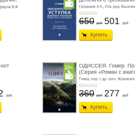
Габараев Э.А.,
Отв. ред. Василе
фарли В.Ф.
Л.Ю.,
вступ. сл. Каретина М.Г.
650
501
руб.
руб.
Купить
 нот
ОДИССЕЯ. Гомер. По
(Серия «Роман с книг
Гомер,
пер. с др.-греч. Жуковског
2
360
277
руб.
руб.
руб.
Купить