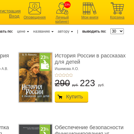
23%
гистрация
Вход
Оповещения
Личный
Мои книги
Корзина
кабинет
ать по:
цене
названию
автору
|
выводить по:
ерия
История России в рассказах
для детей
 А.В.
Ишимова А.О.
290
223
руб.
руб.
Купить
упка
Обеспечение безопасности
 ...
функционирования уг ...