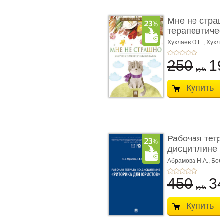
Мне не стра
терапевтичес
Хухлаев О.Е., Хухл
250
1
руб.
Купить
Рабочая тет
дисциплине 
ю� ...
Абрамова Н.А.,
Бо
450
3
руб.
Купить