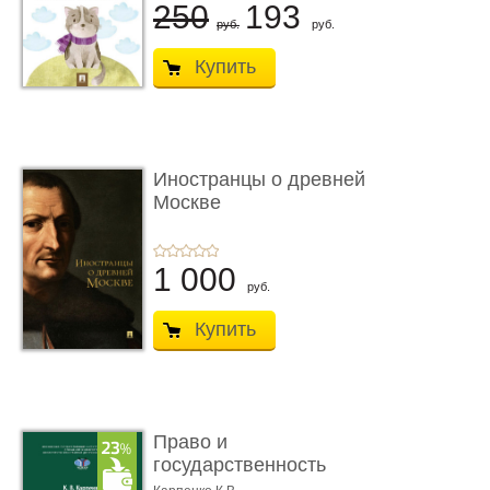
250
193
руб.
руб.
Купить
Иностранцы о древней
Москве
1 000
руб.
Купить
Право и
государственность
Древнего Двуречья. �