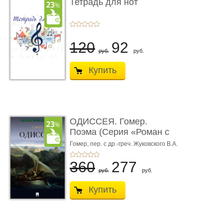
Тетрадь для нот
120
92
руб.
руб.
Купить
ОДИССЕЯ. Гомер.
Поэма (Серия «Роман с
книгой»)
Гомер,
пер. с др.-греч. Жуковского В.А.
360
277
руб.
руб.
Купить