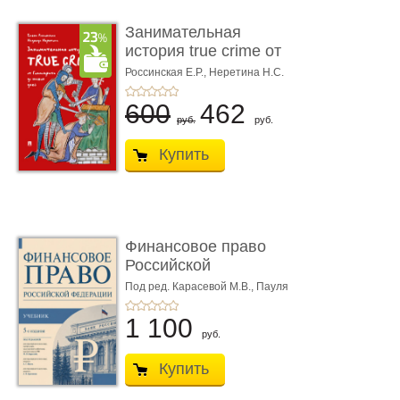
Занимательная
история true crime от
Гиппократа до � ...
Россинская Е.Р.,
Неретина Н.С.
600
462
руб.
руб.
Купить
Финансовое право
Российской
Федерации. 5-е изд�
Под ред. Карасевой М.В., Пауля
А.Г., Красюкова А.В.
...
1 100
руб.
Купить