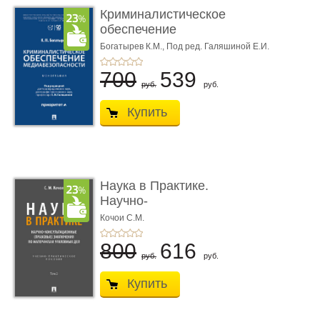
Криминалистическое
обеспечение
медиабезопас� ...
Богатырев К.М.,
Под ред. Галяшиной Е.И.
700
539
руб.
руб.
Купить
Наука в Практике.
Научно-
консультационные (пра
Кочои С.М.
...
800
616
руб.
руб.
Купить