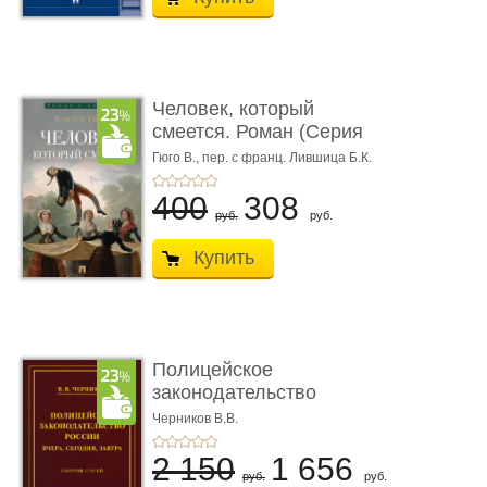
Человек, который
смеется. Роман (Серия
«Роман с ...
Гюго В.,
пер. с франц. Лившица Б.К.
400
308
руб.
руб.
Купить
Полицейское
законодательство
России: вчера, с� ...
Черников В.В.
2 150
1 656
руб.
руб.