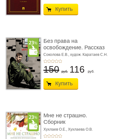
Купить
Без права на
освобождение. Рассказ
Соколова Е.В.,
худож. Каратаев С.Н.
150
116
руб.
руб.
Купить
Мне не страшно.
Сборник
терапевтических
Хухлаев О.Е., Хухлаева О.В.
сказо� ...