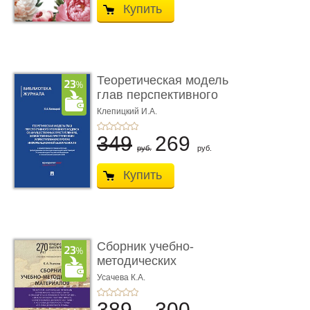
Купить
Теоретическая модель
глав перспективного
УК о ...
Клепицкий И.А.
349
269
руб.
руб.
Купить
Сборник учебно-
методических
материалов по кур ...
Усачева К.А.
389
300