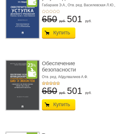
требования ...
Габараев Э.А.,
Отв. ред. Василевская Л.Ю.,
вступ. сл. Каретина М.Г.
650
501
руб.
руб.
Купить
Обеспечение
безопасности
функционирования уг
Отв. ред. Абдулвалиев А.Ф.
...
650
501
руб.
руб.
Купить