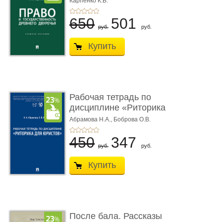
Карпенко К.В.
...
650
501
руб.
руб.
Купить
Рабочая тетрадь по
дисциплине «Риторика
для ю� ...
Абрамова Н.А.,
Боброва О.В.
450
347
руб.
руб.
Купить
После бала. Рассказы