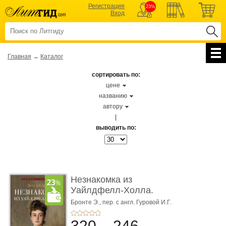
Регистрация
23%
Вход
Главная
→
Каталог
сортировать по:
цене
названию
автору
|
выводить по:
Незнакомка из
Уайлдфелл-Холла.
Роман (Серия «Р� ...
Бронте Э.,
пер. с англ. Гуровой И.Г.
320
246