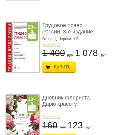
Трудовое право
России. 3-е издание.
Учебник для ...
Отв. ред. Черных Н.В.,
Шестерякова И.В.
1 400
1 078
руб.
руб.
Купить
Дневник флориста.
Дарю красоту
160
123
руб.
руб.