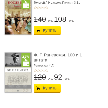
Толстой Л.Н.,
худож. Пичугин З.Е.,
худож. Лебедев А.И.,
худож. Лансере Е.Е.
140
108
руб.
руб.
Купить
Ф. Г. Раневская. 100 и 1
цитата
Раневская Ф.Г.
120
92
руб.
руб.
Купить