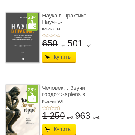
Наука в Практике.
Научно-
консультационные (пра
Кочои С.М.
...
650
501
руб.
руб.
Купить
Человек… Звучит
гордо? Sapiens в
тенётах социума � ...
Кузьмин Э.Л.
1 250
963
руб.
руб.
Купить