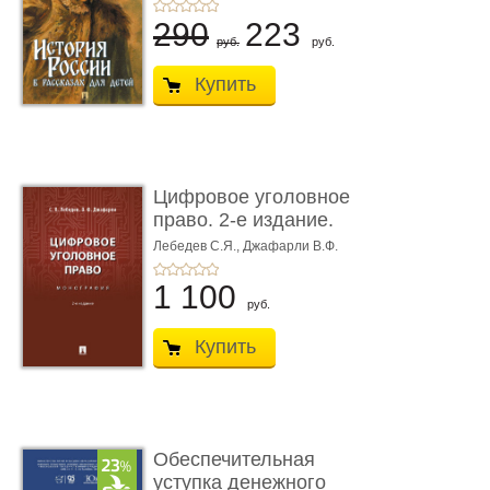
290
223
руб.
руб.
Купить
Цифровое уголовное
право. 2-е издание.
Монограф ...
Лебедев С.Я.,
Джафарли В.Ф.
1 100
руб.
Купить
Обеспечительная
уступка денежного