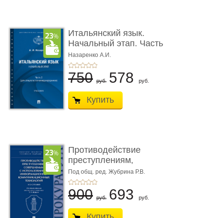
Итальянский язык.
Начальный этап. Часть
2. Учеб� ...
Назаренко А.И.
750
578
руб.
руб.
Купить
Противодействие
преступлениям,
совершаемым с ...
Под общ. ред. Жубрина Р.В.
900
693
руб.
руб.
Купить