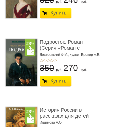
руб.
руб.
Купить
Подросток. Роман
(Серия «Роман с
книгой»)
Достоевский Ф.М.,
худож. Бровер А.В.
350
270
руб.
руб.
Купить
История России в
рассказах для детей
Ишимова А.О.