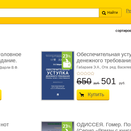
Ре
сортиров
головное
Обеспечительная уст
здание.
денежного требования
Габараев Э.А.,
Отв. ред. Василе
фарли В.Ф.
Л.Ю.,
вступ. сл. Каретина М.Г.
650
501
руб.
руб.
Купить
 нот
ОДИССЕЯ. Гомер. По
(Серия «Роман с книг