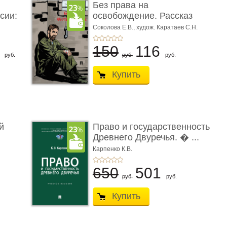
Без права на
сии:
освобождение. Рассказ
Соколова Е.В.,
худож. Каратаев С.Н.
6
150
116
руб.
руб.
руб.
Купить
й
Право и государственность
Древнего Двуречья. � ...
Карпенко К.В.
650
501
руб.
руб.
Купить