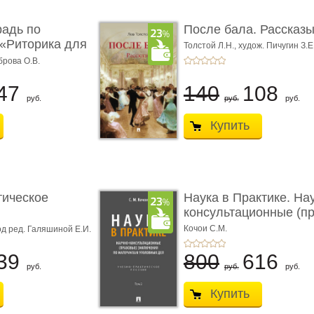
радь по
После бала. Рассказ
«Риторика для
Толстой Л.Н.,
худож. Пичугин З.Е
Лебедев А.И.,
худож. Лансере Е.
брова О.В.
47
140
108
руб.
руб.
руб.
Купить
тическое
Наука в Практике. На
консультационные (пра
с� ...
Кочои С.М.
д ред. Галяшиной Е.И.
39
800
616
руб.
руб.
руб.
Купить