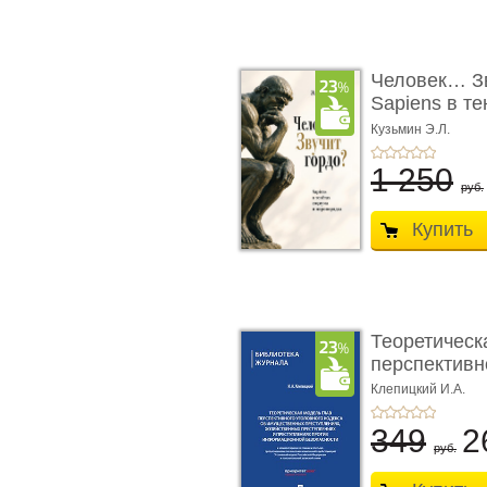
Человек… Зв
Sapiens в т
� ...
Кузьмин Э.Л.
1 250
руб.
Купить
Теоретическ
перспективно
Клепицкий И.А.
349
2
руб.