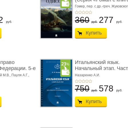
Гомер,
пер. с др.-греч. Жуковског
2
360
277
руб.
руб.
руб.
Купить
 право
Итальянский язык.
Федерации. 5-е
Начальный этап. Част
Учеб� ...
 М.В., Пауля А.Г.,
Назаренко А.И.
750
578
руб.
руб.
Купить