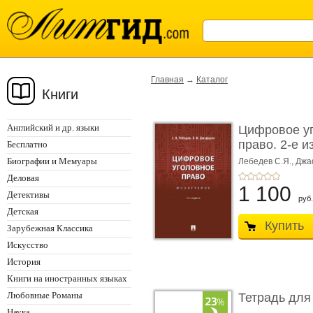
Главная
→
Каталог
Книги
Английский и др. языки
Цифровое у
право. 2-е и
Бесплатно
Монограф ...
Биографии и Мемуары
Лебедев С.Я.,
Джа
Деловая
1 100
Детективы
руб.
Детская
Купить
Зарубежная Классика
Искусство
История
Книги на иностранных языках
Любовные Романы
Тетрадь для
Наука