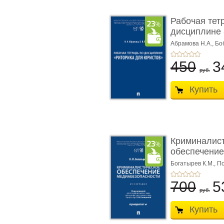
Рабочая тет
дисциплине 
ю� ...
Абрамова Н.А.,
Бо
450
3
руб.
Купить
Криминалис
обеспечение
медиабезопа
Богатырев К.М.,
По
700
5
руб.
Купить