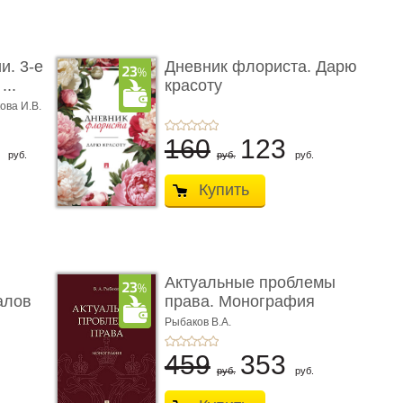
и. 3-е
Дневник флориста. Дарю
...
красоту
ова И.В.
8
160
123
руб.
руб.
руб.
Купить
Актуальные проблемы
алов
права. Монография
Рыбаков В.А.
459
353
руб.
руб.