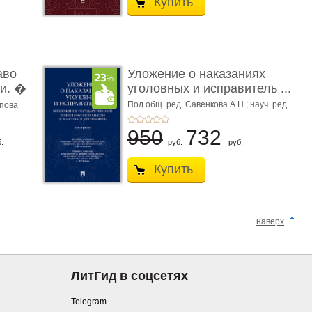
Купить
аво
Уложение о наказаниях
и. �
уголовных и исправитель ...
Под общ. ред. Савенкова А.Н.; науч. ред.
апова
и рук. авт. кол. Чучаев А.И.
950
732
.
руб.
руб.
Купить
наверх
ЛитГид в соцсетях
Telegram