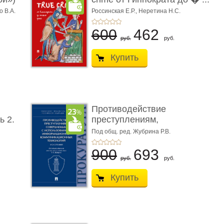
о В.А.
Россинская Е.Р.,
Неретина Н.С.
600
462
руб.
руб.
Купить
Противодействие
ь 2.
преступлениям,
совершаемым с ...
Под общ. ред. Жубрина Р.В.
900
693
руб.
руб.
Купить