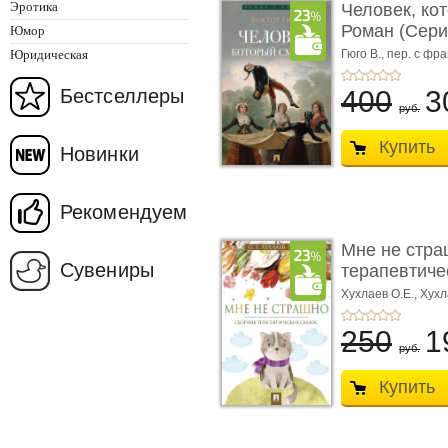
Эротика
Человек, ко
Роман (Серия
Юмор
Юридическая
Гюго В.,
пер. с фра
Бестселлеры
400
3
руб.
Купить
Новинки
Рекомендуем
Мне не стра
Сувениры
терапевтичес
Хухлаев О.Е., Хухл
250
1
руб.
Купить