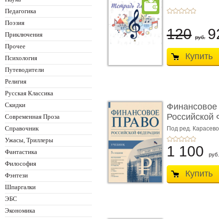
Педагогика
Поэзия
120
9
Приключения
руб.
Прочее
Купить
Психология
Путеводители
Религия
Русская Классика
Скидки
Финансовое
Российской 
Современная Проза
изд� ...
Справочник
Под ред. Карасевой
Красюкова А.В.
Ужасы, Триллеры
1 100
Фантастика
руб.
Философия
Купить
Фэнтези
Шпаргалки
ЭБС
Экономика