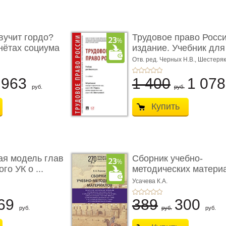
учит гордо?
Трудовое право Росси
енётах социума
издание. Учебник для 
Отв. ред. Черных Н.В., Шестеряк
963
1 400
1 07
руб.
руб.
Купить
ая модель глав
Сборник учебно-
го УК о ...
методических матери
по кур ...
Усачева К.А.
69
389
300
руб.
руб.
руб.