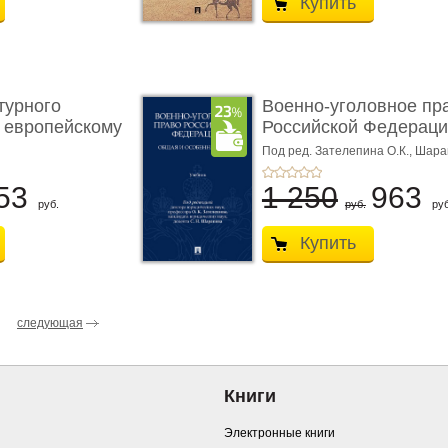
Купить
турного
Военно-уголовное пр
 европейскому
Российской Федераци
...
Под ред. Зателепина О.К., Шар
С.Н.
53
1 250
963
руб.
руб.
руб
Купить
следующая
Книги
Электронные книги