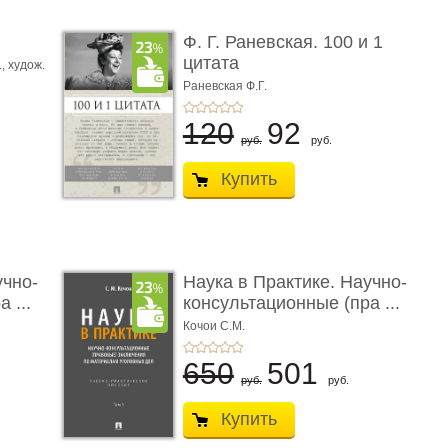
ы
Ф. Г. Раневская. 100 и 1
цитата
.,
худож.
Е.
Раневская Ф.Г.
120
92
руб.
руб.
Купить
учно-
Наука в Практике. Научно-
 ...
консультационные (пра ...
Кочои С.М.
650
501
руб.
руб.
Купить