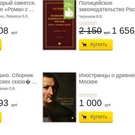
торый смеется.
Полицейское
 «Роман с ...
законодательство Рос
вчера, с� ...
нц. Лившица Б.К.
Черников В.В.
08
2 150
1 65
руб.
руб.
Купить
шно. Сборник
Иностранцы о древне
ких сказо� ...
Москве
аева О.В.
93
1 000
руб.
руб.
Купить