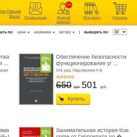
23%
гистрация
Вход
Оповещения
Личный
Мои книги
Корзина
кабинет
ать по:
цене
названию
автору
|
выводить по:
упка
Обеспечение безопасности
 ...
функционирования уг ...
вская
Отв. ред. Абдулвалиев А.Ф.
650
501
руб.
руб.
Купить
эма
Занимательная история true
ой»)
crime от Гиппократа до � ...