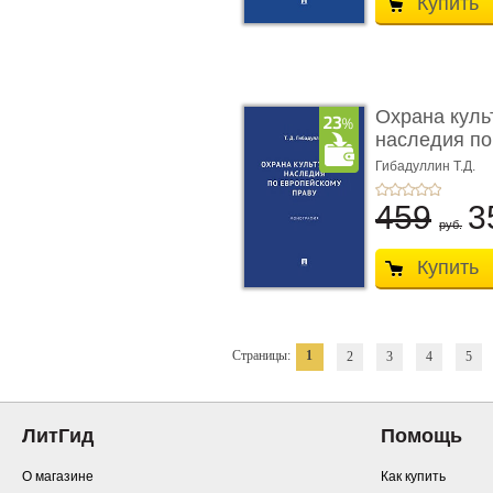
Купить
Охрана куль
наследия по
п ...
Гибадуллин Т.Д.
459
3
руб.
Купить
Страницы:
1
2
3
4
5
ЛитГид
Помощь
О магазине
Как купить