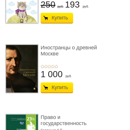
250
193
руб.
руб.
Купить
Иностранцы о древней
Москве
1 000
руб.
Купить
Право и
государственность
Древнего Двуречья. �