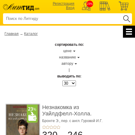
Регистрация
23%
Вход
Главная
→
Каталог
сортировать по:
цене
названию
автору
|
выводить по:
Незнакомка из
Уайлдфелл-Холла.
Роман (Серия «Р� ...
Бронте Э.,
пер. с англ. Гуровой И.Г.
320
246