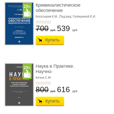
Криминалистическое
обеспечение
медиабезопас� ...
Богатырев К.М.,
Под ред. Галяшиной Е.И.
700
539
руб.
руб.
Купить
Наука в Практике.
Научно-
консультационные (пра
Кочои С.М.
...
800
616
руб.
руб.
Купить