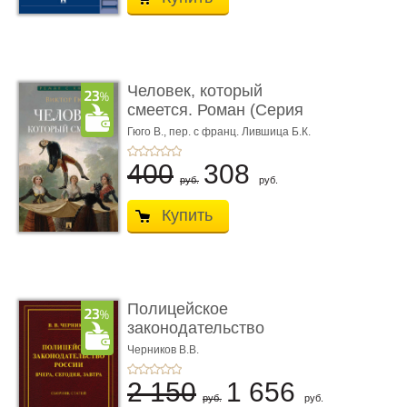
Человек, который
смеется. Роман (Серия
«Роман с ...
Гюго В.,
пер. с франц. Лившица Б.К.
400
308
руб.
руб.
Купить
Полицейское
законодательство
России: вчера, с� ...
Черников В.В.
2 150
1 656
руб.
руб.