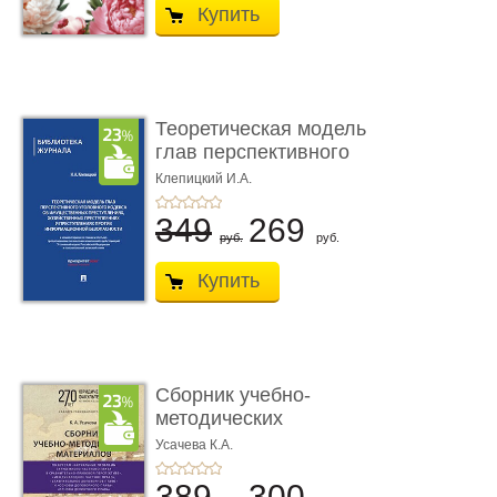
Купить
Теоретическая модель
глав перспективного
УК о ...
Клепицкий И.А.
349
269
руб.
руб.
Купить
Сборник учебно-
методических
материалов по кур ...
Усачева К.А.
389
300