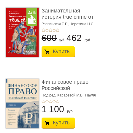
Занимательная
история true crime от
Гиппократа до � ...
Россинская Е.Р.,
Неретина Н.С.
600
462
руб.
руб.
Купить
Финансовое право
Российской
Федерации. 5-е изд�
Под ред. Карасевой М.В., Пауля
А.Г., Красюкова А.В.
...
1 100
руб.
Купить