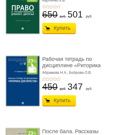
Карпенко К.В.
...
650
501
руб.
руб.
Купить
Рабочая тетрадь по
дисциплине «Риторика
для ю� ...
Абрамова Н.А.,
Боброва О.В.
450
347
руб.
руб.
Купить
После бала. Рассказы