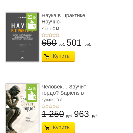
Наука в Практике.
Научно-
консультационные (пра
Кочои С.М.
...
650
501
руб.
руб.
Купить
Человек… Звучит
гордо? Sapiens в
тенётах социума � ...
Кузьмин Э.Л.
1 250
963
руб.
руб.
Купить