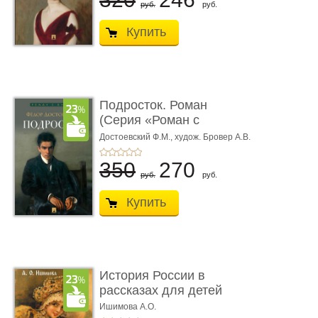
руб.
руб.
Купить
Подросток. Роман
(Серия «Роман с
книгой»)
Достоевский Ф.М.,
худож. Бровер А.В.
350
270
руб.
руб.
Купить
История России в
рассказах для детей
Ишимова А.О.