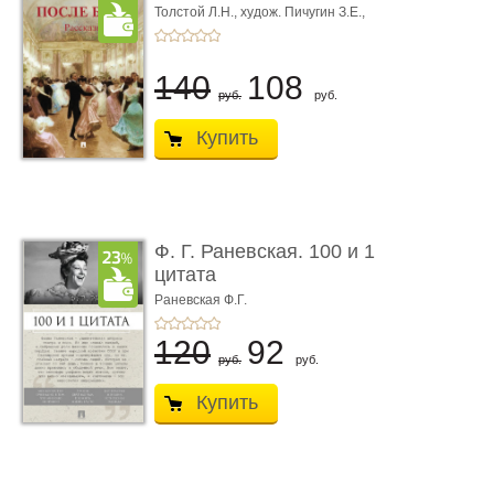
Толстой Л.Н.,
худож. Пичугин З.Е.,
худож. Лебедев А.И.,
худож. Лансере Е.Е.
140
108
руб.
руб.
Купить
Ф. Г. Раневская. 100 и 1
цитата
Раневская Ф.Г.
120
92
руб.
руб.
Купить