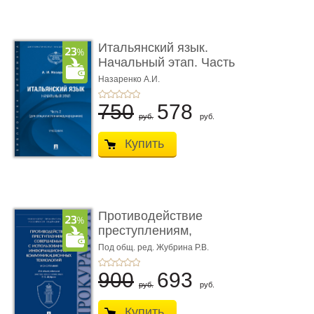
Итальянский язык.
Начальный этап. Часть
2. Учеб� ...
Назаренко А.И.
750
578
руб.
руб.
Купить
Противодействие
преступлениям,
совершаемым с ...
Под общ. ред. Жубрина Р.В.
900
693
руб.
руб.
Купить