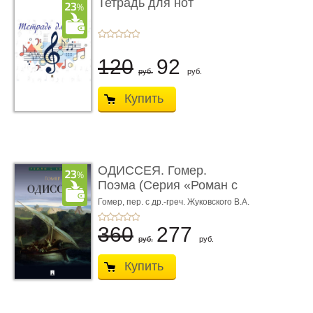
Тетрадь для нот
120
92
руб.
руб.
Купить
ОДИССЕЯ. Гомер.
Поэма (Серия «Роман с
книгой»)
Гомер,
пер. с др.-греч. Жуковского В.А.
360
277
руб.
руб.
Купить