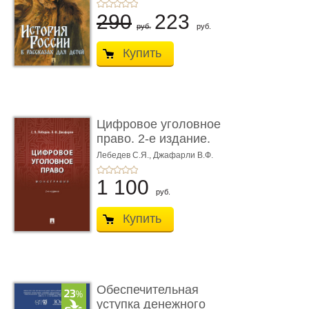
290
223
руб.
руб.
Купить
Цифровое уголовное
право. 2-е издание.
Монограф ...
Лебедев С.Я.,
Джафарли В.Ф.
1 100
руб.
Купить
Обеспечительная
уступка денежного