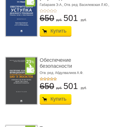
требования ...
Габараев Э.А.,
Отв. ред. Василевская Л.Ю.,
вступ. сл. Каретина М.Г.
650
501
руб.
руб.
Купить
Обеспечение
безопасности
функционирования уг
Отв. ред. Абдулвалиев А.Ф.
...
650
501
руб.
руб.
Купить