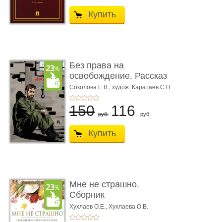
Купить
Без права на
освобождение. Рассказ
Соколова Е.В.,
худож. Каратаев С.Н.
150
116
руб.
руб.
Купить
Мне не страшно.
Сборник
терапевтических
Хухлаев О.Е., Хухлаева О.В.
сказо� ...