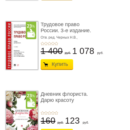
Трудовое право
России. 3-е издание.
Учебник для ...
Отв. ред. Черных Н.В.,
Шестерякова И.В.
1 400
1 078
руб.
руб.
Купить
Дневник флориста.
Дарю красоту
160
123
руб.
руб.