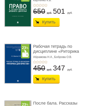
Карпенко К.В.
...
650
501
руб.
руб.
Купить
Рабочая тетрадь по
дисциплине «Риторика
для ю� ...
Абрамова Н.А.,
Боброва О.В.
450
347
руб.
руб.
Купить
После бала. Рассказы