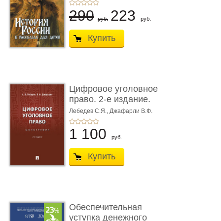
290
223
руб.
руб.
Купить
Цифровое уголовное
право. 2-е издание.
Монограф ...
Лебедев С.Я.,
Джафарли В.Ф.
1 100
руб.
Купить
Обеспечительная
уступка денежного