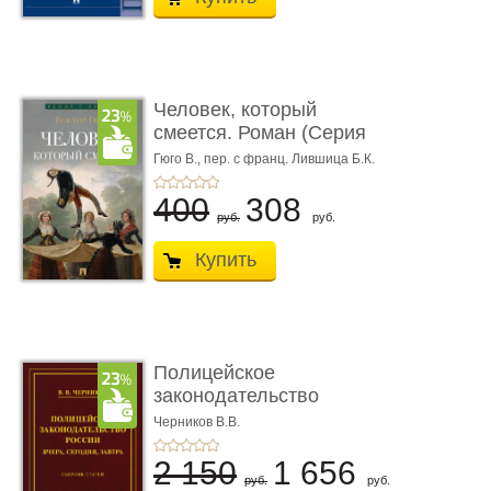
Человек, который
смеется. Роман (Серия
«Роман с ...
Гюго В.,
пер. с франц. Лившица Б.К.
400
308
руб.
руб.
Купить
Полицейское
законодательство
России: вчера, с� ...
Черников В.В.
2 150
1 656
руб.
руб.