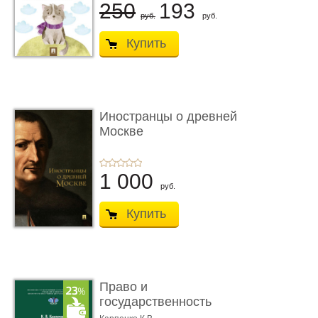
250
193
руб.
руб.
Купить
Иностранцы о древней
Москве
1 000
руб.
Купить
Право и
государственность
Древнего Двуречья. �