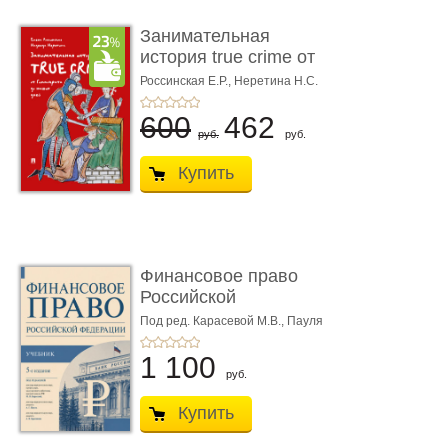
Занимательная
история true crime от
Гиппократа до � ...
Россинская Е.Р.,
Неретина Н.С.
600
462
руб.
руб.
Купить
Финансовое право
Российской
Федерации. 5-е изд�
Под ред. Карасевой М.В., Пауля
А.Г., Красюкова А.В.
...
1 100
руб.
Купить