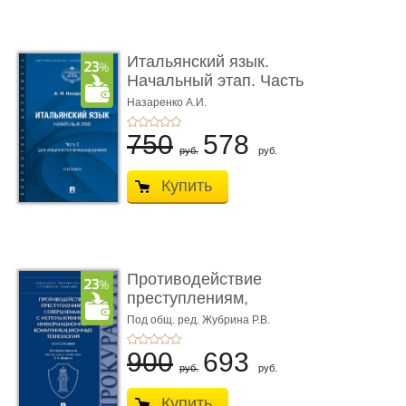
Итальянский язык.
Начальный этап. Часть
2. Учеб� ...
Назаренко А.И.
750
578
руб.
руб.
Купить
Противодействие
преступлениям,
совершаемым с ...
Под общ. ред. Жубрина Р.В.
900
693
руб.
руб.
Купить