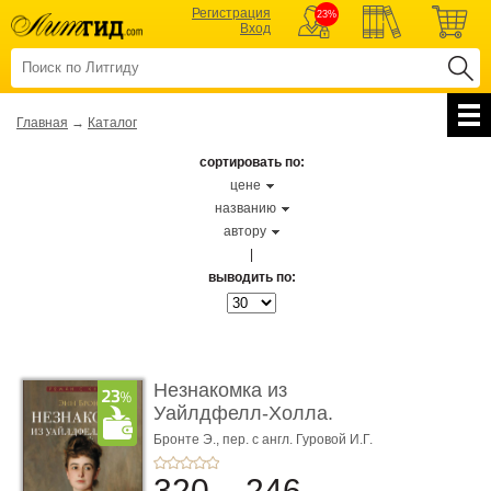
Регистрация
23%
Вход
Главная
→
Каталог
сортировать по:
цене
названию
автору
|
выводить по:
Незнакомка из
Уайлдфелл-Холла.
Роман (Серия «Р� ...
Бронте Э.,
пер. с англ. Гуровой И.Г.
320
246