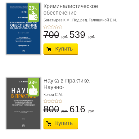
Криминалистическое
обеспечение
медиабезопас� ...
Богатырев К.М.,
Под ред. Галяшиной Е.И.
700
539
руб.
руб.
Купить
Наука в Практике.
Научно-
консультационные (пра
Кочои С.М.
...
800
616
руб.
руб.
Купить