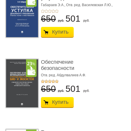
требования ...
Габараев Э.А.,
Отв. ред. Василевская Л.Ю.,
вступ. сл. Каретина М.Г.
650
501
руб.
руб.
Купить
Обеспечение
безопасности
функционирования уг
Отв. ред. Абдулвалиев А.Ф.
...
650
501
руб.
руб.
Купить