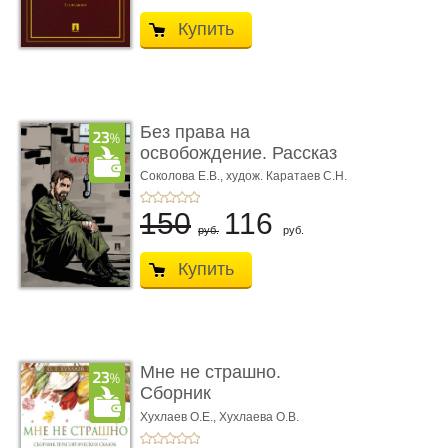
Купить
Без права на
освобождение. Рассказ
Соколова Е.В.,
худож. Каратаев С.Н.
150
116
руб.
руб.
Купить
Мне не страшно.
Сборник
терапевтических
Хухлаев О.Е., Хухлаева О.В.
сказо� ...