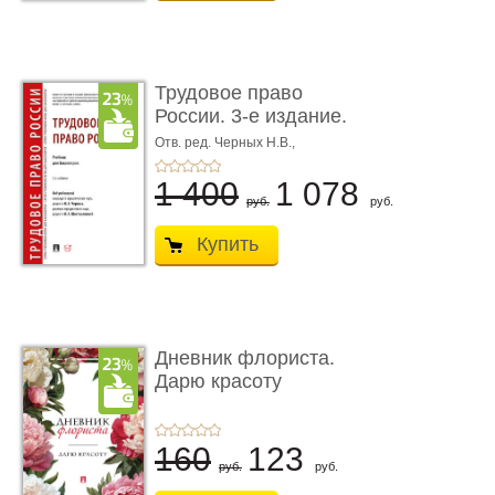
Трудовое право
России. 3-е издание.
Учебник для ...
Отв. ред. Черных Н.В.,
Шестерякова И.В.
1 400
1 078
руб.
руб.
Купить
Дневник флориста.
Дарю красоту
160
123
руб.
руб.