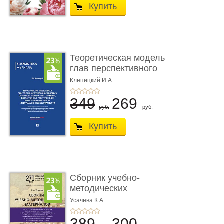
Купить
Теоретическая модель
глав перспективного
УК о ...
Клепицкий И.А.
349
269
руб.
руб.
Купить
Сборник учебно-
методических
материалов по кур ...
Усачева К.А.
389
300