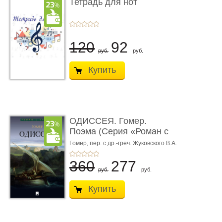
Тетрадь для нот
120
92
руб.
руб.
Купить
ОДИССЕЯ. Гомер.
Поэма (Серия «Роман с
книгой»)
Гомер,
пер. с др.-греч. Жуковского В.А.
360
277
руб.
руб.
Купить