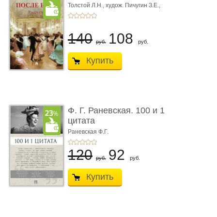
Толстой Л.Н.,
худож. Пичугин З.Е.,
худож. Лебедев А.И.,
худож. Лансере Е.Е.
140
108
руб.
руб.
Купить
Ф. Г. Раневская. 100 и 1
цитата
Раневская Ф.Г.
120
92
руб.
руб.
Купить