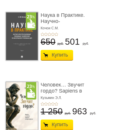
Наука в Практике.
Научно-
консультационные (пра
Кочои С.М.
...
650
501
руб.
руб.
Купить
Человек… Звучит
гордо? Sapiens в
тенётах социума � ...
Кузьмин Э.Л.
1 250
963
руб.
руб.
Купить