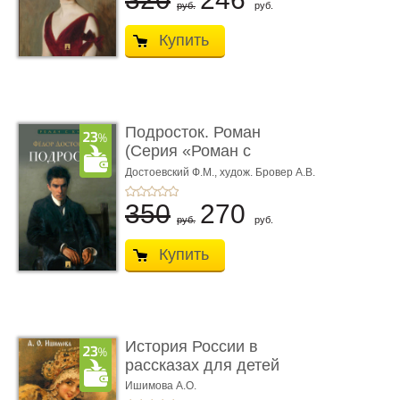
руб.
руб.
Купить
Подросток. Роман
(Серия «Роман с
книгой»)
Достоевский Ф.М.,
худож. Бровер А.В.
350
270
руб.
руб.
Купить
История России в
рассказах для детей
Ишимова А.О.